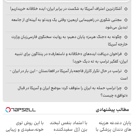
آشکارترین اعتراف آمریکا به شکست در برابر ایران؛ ایده خلاقانه خریداریم!
مجتبی شکوری در راهپیمایی اربعین؛ وقتی یک ویدئو به آیینه‌ای از جامعه
تبدیل می‌شود
چگونه به «جنگ هرمز» پایان دهیم؛ به روایت سخنگوی فارسی‌زبان وزارت
خارجه آمریکا
فراخوان دریافت ایده‌های «خلاقانه و نامتعارف» در پنتاگون برای تنبیه
ایران؛ کفگیر ترامپ به ته دیگ خورد!
ترامپ در حال تکرار کارزار فاجعه‌بار آمریکا در افغانستان - این بار در ایران -
است
چرا ترامپ حمله به ایران را متوقف کرد؛ موضع ایران و آمریکا در قبال
«توافق» چیست؟
مطالب پیشنهادی
پایان دغدغه هزینه
با اعتماد بنفس لبخند
با این روش توی
های دندان پزشکی با
بزن (ژل سفیدکننده
خونه،سفیدی و زیبایی