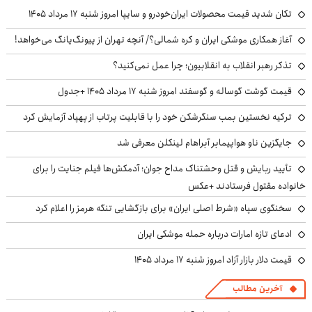
تکان شدید قیمت محصولات ایران‌خودرو و سایپا امروز شنبه ۱۷ مرداد ۱۴۰۵
آغاز همکاری موشکی ایران و کره شمالی؟/ آنچه تهران از پیونگ‌یانگ می‌خواهد!
تذکر رهبر انقلاب به انقلابیون؛ چرا عمل نمی‌کنید؟
قیمت گوشت گوساله و گوسفند امروز شنبه ۱۷ مرداد ۱۴۰۵ +جدول
ترکیه نخستین بمب سنگرشکن خود را با قابلیت پرتاب از پهپاد آزمایش کرد
جایگزین ناو هواپیمابر آبراهام لینکلن معرفی شد
تأیید ربایش و قتل وحشتناک مداح جوان؛ آدمکش‌ها فیلم جنایت را برای
خانواده مقتول فرستادند +عکس
سخنگوی سپاه «شرط اصلی ایران» برای بازگشایی تنگه هرمز را اعلام کرد
ادعای تازه امارات درباره حمله موشکی ایران
قیمت دلار بازار آزاد امروز شنبه ۱۷ مرداد ۱۴۰۵
آخرین مطالب