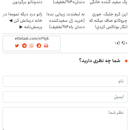
پک سفید کننده خانگی
دندان40%تخفیف)
دندوناتو برگردون
(40%off)
این کرم جلبک، جوری
به لبخندت زیبایی بده!
زانو درد دیگه تمومه! در
چروکاتو صاف میکنه که
(خرید ژل سفیدکننده
خانه درمانش کن ◀
انگار بوتاکس کردی!
دندان با40%تخفیف)
پرسش‌نامه ▶
(تخفیف ویژه)
۱
۰
شما چه نظری دارید؟