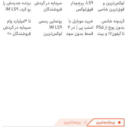
لوکس‌ترین و
LS9، پرچم‌دار
سرمایه در گردش
برنده جدیدش را
قوی‌ترین شاسی
فوق‌لوکس
فروشندگان
رو کرد، IM LS9
بلند EREV در در
EREV وارد بازار
رسماً وارد بازار
گردونه شانس
خرید موبایل با
رونمایی رسمی
تا 3میلیارد وام
ایران رونمایی شد
ایران شد
ایران شد
بدون پوچ از PS5
اسنپ پی | در ۴
IM LS9
سرمایه در گردش
تا آیفون17 و بیت
قسط بدون سود
لوکس‌ترین
فروشندگان =>
کوین 🔥
و کارمزد!
EREV در ایران
فروشگاهت رو
ثبت کن
پربازدیدترین
پربحث‌ترین