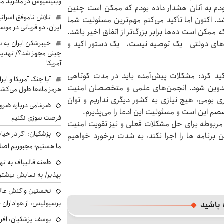
وینیسیوس در مادرید م
نبودم به آنان هشدار داده بودم که ممکن است چنین
تلاش ناموفق اسرائی
د. اکنون اما تأکید می‌کنم مهم‌ترین مسئولیت شما
ایران، دو قربانی در موس
مکن است ده‌ها برابر بزرگ‌تر از اتفاق اخیر باشد.
ن های دولتی یک توصیه نیست، یک دستور اکید و
خیبرشکن ایران به س
چینی مجهز شد؟/ تهدید 
آمریکا
د کرد: مشکلات پیش‌آمده باید در مدت کوتاهی
آیا جنگ آمریکا و ای
تدوین شود. انجمن‌های علمی و متخصصان امنیت
هرمز ماه‌ها طول می‌کش
ری بومی، هیچ نیازی به کشور دیگری نداریم و توان
ضرغامی درباره ضرور
خصصم این است و مسئولیت این ادعا را می‌پذیرم.
فرصت سوزی نکنیم
مربوطه برای حل مشکلات فعلی و نیز تقویت امنیت
پزشکیان: اگر در خی
برنامه ها را اجرا نکند، به شدت برخورد خواهیم
ما هستیم؛ مجبوریم اصلا
طعنه قالیباف به ته
بپذیر/ به نمایش بیشتری
نخستین واکنش عالی
پرسپولیس: از هواداران 
 باشید
یوسف پزشکیان: افرا