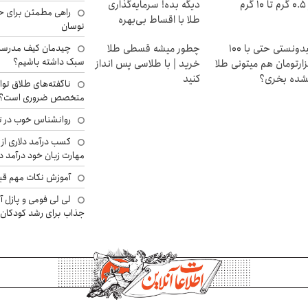
۱ گرم
دیگه بده! سرمایه‌گذاری
راهی مطمئن برای ح
طلا با اقساط بی‌بهره
نوسان
میدونستی حتی با ۱۰۰
چطور میشه قسطی طلا
چیدمان کیف مدرسه؛
سبک داشته باشیم؟
ارتومان هم میتونی طلا
خرید | با طلاسی پس انداز
شده بخری؟
کنید
ناگفته‌های طلاق توا
متخصص ضروری است؟
روانشناس خوب در ت
کسب درآمد دلاری از 
مهارت زبان خود درآمد د
آموزش نکات مهم قبل 
لی لی فومی و پازل آ
جذاب برای رشد کودکان