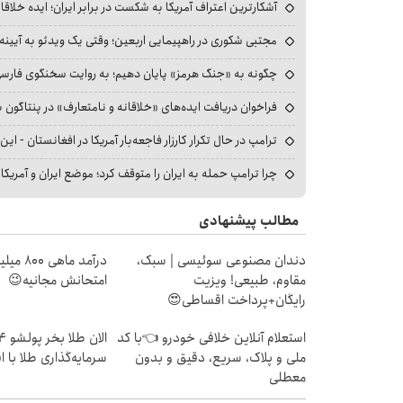
آشکارترین اعتراف آمریکا به شکست در برابر ایران؛ ایده خلاقا
مجتبی شکوری در راهپیمایی اربعین؛ وقتی یک ویدئو به آیینه‌
چگونه به «جنگ هرمز» پایان دهیم؛ به روایت سخنگوی فارسی‌ز
فراخوان دریافت ایده‌های «خلاقانه و نامتعارف» در پنتاگون بر
ترامپ در حال تکرار کارزار فاجعه‌بار آمریکا در افغانستان - این 
چرا ترامپ حمله به ایران را متوقف کرد؛ موضع ایران و آمریک
مطالب پیشنهادی
دندان مصنوعی سوئیسی | سبک،
درآمد ما
مقاوم، طبیعی! ویزیت
امتحانش مجانیه😉
رایگان+پرداخت اقساطی😍
استعلام آنلاین خلافی خودرو 👈با کد
ملی و پلاک، سریع، دقیق و بدون
سرمایه‌گذاری طلا با 
معطلی