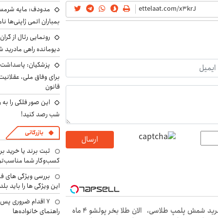
مدودف: مایه شرمسا
بمباران اتمی ژاپنی‌ها نام
رونمایی رئال از گرا
دیومانده راهی مادرید ش
پزشکیان: پاسداشت 
برای وفاق ملی، عقلانیت
قانون
این صور فلکی را به ر
شب رصد کنید!
بازرگانی
ارسال
ثبت برند یا خرید برن
کسب‌وکار شما مناسب‌ت
بررسی ویژگی های فن
این ویژگی ها را باید بلد
۷ اقدام ضروری پس 
ید شمش پلمپ طلاسی،
الان طلا بخر پولشو 4 ماه
راهنمای خانواده‌ها