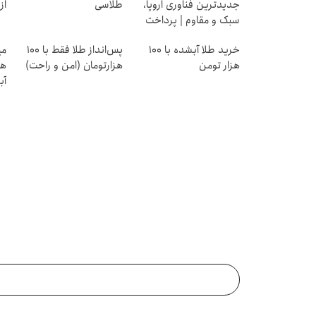
جدیدترین فناوری اروپا،
طلاسی
از ۰.۵ گرم تا ۰
سبک و مقاوم | پرداخت
قسطی
خرید طلا آبشده با 100
پس‌انداز طلا فقط با ۱۰۰
هزار تومن
هزارتومان (امن و راحت)
هز
آب