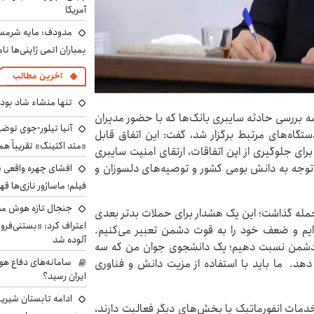
آمریکا
مدودف: مایه شرمسا
بمباران اتمی ژاپنی‌ها نام
آخرین مطالب
تنها منشاء شاد بو
 بررسی حادثه سایبری بانک‌ها که با حضور مدیران
آنیا تیلور-جوی توضی
ستگاه‌های مرتبط برگزار شد، گفت: این اتفاق قابل
«متد اکتینگ» تقریباً 
برای جلوگیری از این اتفاقات، ارتقای امنیت سایبری
ن توجه به دانش بومی کشور و توصیه‌های دلسوزان و
افشای چهره واقعی «
فیلم؛ ماساژور نازی‌ها قه
جنجال تازه هوش مصن
ن حمله گذاشت؛ این یک هشدار برای حملات بدتر بعدی
اعتراف کرد: «بستنی‌ف
ه‌ایم و ضعف خود را به قوت دشمن تعبیر می‌کنیم.
آلوده شد
به دشمن نسبت دهیم؛ یک دانشجوی جوان من که سه
سامانه‌های دفاع هو
 دهد. ما باید با استفاده از مزیت دانش و فناوری
ایران رسید؟
ادامه تابستان شیرین
مات انفورماتیک یا بخش‌های دیگر فعالیت دارند،