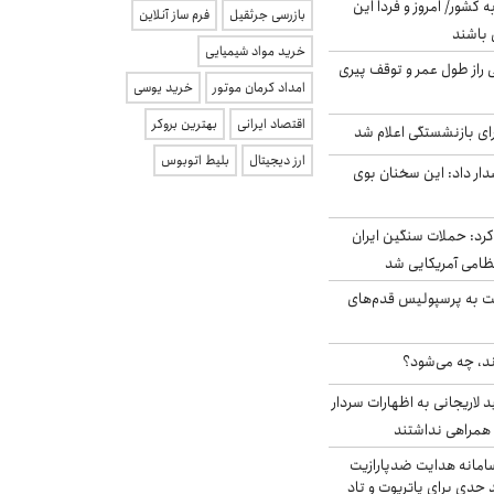
ه کشور/ امروز و فردا این
بازرسی جرثقیل
فرم ساز آنلاین
 باشند
خرید مواد شیمیایی
بلژیکی راز طول عمر و توقف پیری
امداد کرمان موتور
خرید یوسی
اقتصاد ایرانی
بهترین بروکر
ی بازنشستگی اعلام شد
ارز دیجیتال
بلیط اتوبوس
ار داد: این سخنان بوی
رد: حملات سنگین ایران
ت به پرسپولیس قدم‌های
ند، چه می‌شود؟
لاریجانی به اظهارات سردار
همراهی نداشتند
امانه هدایت ضدپارازیت
جدی برای پاتریوت و تاد