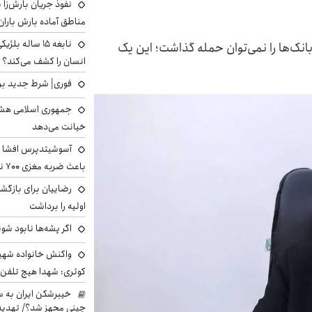
نفوذ جریان بارش‌زا ب
مناطق آماده بارش باران
نابغه ۱۵ ساله 
نک‌ها را نمی‌توان حمله گذاشت؛ این یک
انسان را کشف می‌کند؟
فوری| شرط جدید برا
جمهوری اسلامی هشد
خیانت می‌دهد
آسوشیتدپرس افشا ک
باعث ضربه مغزی ۷۰۰ نظامی آمریکایی شد
رضاییان برای بازگش
اولیه را برداشت
اگر پشه‌ها نابود شو
واکنش خانواده شهید 
کوثری: شهدا هیچ تلفن 
خیبرشکن ایران به س
چینی مجهز شد؟/ تهدید 