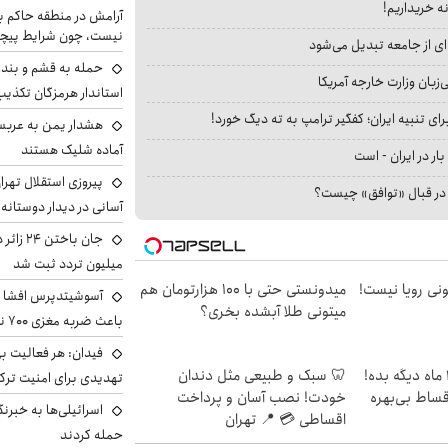
نه خریداریم!
آرامش در منطقه حاکم ب
نیست، چون شرایط پیچ
ای از جامعه تبدیل می‌شود
حمله به قشم و بند
بان وزارت خارجه آمریکا
استاندار هرمزگان تکذی
ای تنبیه ایران؛ کفگیر ترامپ به ته دیگ خورد!
هشدار یمن به عربس
آماده شلیک هستند
بار در ایران - است
پیروزی استقلال تهر
ا در قبال «توافق» چیست؟
آسانی در دیدار دوستانه
میلیون تردد ثبت شد
هی 800 میلیونی رویا نیست!
میدونستی حتی با ۱۰۰ هزارتومان هم
آسوشیتدپرس افشا ک
میتونی طلا آبشده بخری؟
باعث ضربه مغزی ۷۰۰ نظامی آمریکایی شد
فیدان: هر فعالیت بی
الان طلا بخر پولشو 4 ماه دیگه بده!
🦷 سبک و طبیعی مثل دندان
تهدیدی برای امنیت ترک
اقساط بی‌بهره
خودت! نصب آسان و پرداخت
اسرائیلی‌ها به خبرنگ
اقساطی 💳 📍 تهران
حمله کردند