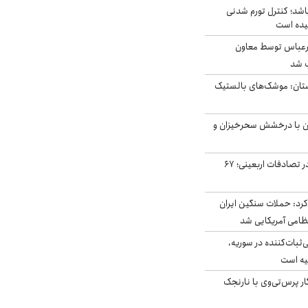
اشد؛ کنترل تورم شدنی
یده است
رعباس توسط معاون
ب شد
تان: موشک‌های بالستیک
ان با درخشش سحرخیزان و
جان باختن ۲۴ زائر در تصادفات اربعینی؛ ۶۷
رد: حملات سنگین ایران
‌ثبات‌کننده در سوریه،
یه است
ار پرس‌تی‌وی با نارنجک