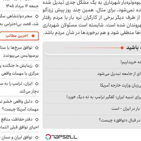
میوه‌وتره‌بار شهرداری به یک مشکل جدی تبدیل شده
جمعه ۱۶ مرداد ۱۴۰۵
ده نمی‌شود. برای مثال، همین چند روز پیش زردآلو
سحر دولتشاهی سکو
از طرف دیگر برخی از کارگران تره بار با مردم رفتار
شد، قصد بی‌احترامی به 
شهروندان شده است. شایسته است مسئولان شهرداری
ها منطقی شود و هم برخوردها در شأن مردم باشد.
آخرین مطالب
 باشید
توافق سرخ‌ها با ستا
پرسپولیس می‌پیوندد
نه خریداریم!
رزمایش ۱۰ جن
مرکزی با مهمات واقعی
ای از جامعه تبدیل می‌شود
بان وزارت خارجه آمریکا
دچار می‌کند
ای تنبیه ایران؛ کفگیر ترامپ به ته دیگ خورد!
دلیل واقعی خشم ترا
بار در ایران - است
مهمات آمریکا چیست؟
دفتر حفاظت منافع ای
ا در قبال «توافق» چیست؟
احیای توافق قبلی التما
توافق ایران و عمان ب