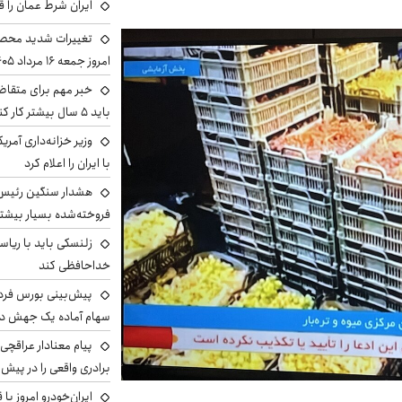
ایران شرط عمان را ق
تغییرات شدید محصو
امروز جمعه ۱۶ مرداد ۱۴۰۵ را ببینند
خبر مهم برای متقاض
باید ۵ سال بیشتر کار کنند
وزیر خزانه‌داری آمری
با ایران را اعلام کرد
هشدار سنگین رئیس ا
فروخته‌شده بسیار بیشتر
زلنسکی باید با ریا
خداحافظی کند
سهام آماده یک جهش د
پیام معنادار عراقچی:
برادری واقعی را در پیش 
ایران‌خودرو امروز با