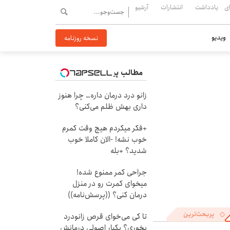
ی
یادداشت
انتشارات
آرشیو
ویدیو
نسخه روزنامه
مطالب پیشنهادی
زانو درد درمان داره… چرا هنوز
داری بهش ظلم می‌کنی؟
+فکر میکردم هیچ وقت کمرم
خوب نشه! -الان کاملا خوب
شدید؟ +بله
جراحی کمر ممنوع شده!
میخوای کمرت رو در منزل
درمان کنی؟ ((پرسش‌نامه))
پربحث‌ترین
تا کی می‌خوای قرص زانودرد
بخوری؟ یکبار اصولی درمانش