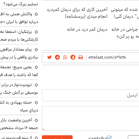
تسلیم بزرگ می‌شود؟
شده که میتونی
آخرین کاری که برای درمان کمردرد
واکنش همتی به اظهار
" درمان کنی!
انجام میدی (پرسشنامه)
درباره توافق با ایران +ج
جراحی در خانه
درمان کمر درد در خانه
پزشکیان: استعفا نخوا
مه رو پر کن»
کارشکنی‌ها با مردم صح
پیام معنادار عراقچی:
برادری واقعی را در پیش 
یحیی سریع: تجمعات 
کجا که باشند را هدف قر
ترومپت‌نواز در برابر 
موسیقی بر آتش جنگ پیر
حمله پهپادی به کشت
دریای سیاه
آخرین وضعیت بازار ار
جمعه ۱۶ مرداد مشخص شد
ال‌نینو قدرت‌مند در 