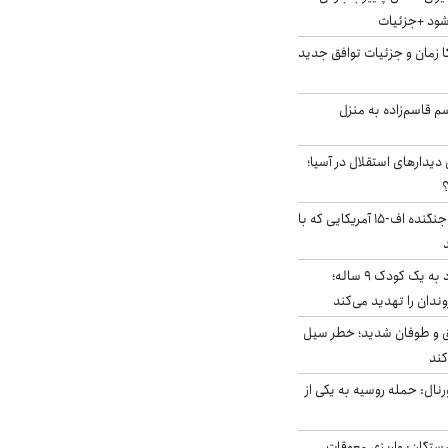
‌شود +جزئیات
کا زمان و جزئیات توافق جدید
سم قاسم‌زاده به منزل
 دیدارهای استقلال در آسیا؛
؟
کابین خلبان و لاشه جنگنده اف-۱۵ آمریکایی که با
حمله سگ‌های ولگرد به یک کودک ۹ ساله؛
دان را تهدید می‌کند
ق و طوفان شدید؛ خطر سیل
کند
رنال: حمله روسیه به یکی از
ستگان: واریزی معوقات