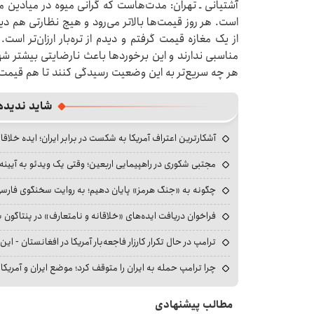
آشتیانی ـ تهران: مدت‌هاست که گرانی میوه در میادین 
است. هر روز قیمت‌ها بالاتر می‌رود و هیچ نظارتی هم دی
از یک مغازه قیمت گرفتم و دیدم از تره‌بار ارزان‌تر است. 
مناسبی ندارند و این برخوردها باعث نارضایتی بیشتر 
هر چه سریع‌تر به این وضعیت رسیدگی کنند تا هم قیمت‌
شاید ندیده
آشکارترین اعتراف آمریکا به شکست در برابر ایران؛ ایده خلاقا
مجتبی شکوری در راهپیمایی اربعین؛ وقتی یک ویدئو به آیینه‌
چگونه به «جنگ هرمز» پایان دهیم؛ به روایت سخنگوی فارسی‌ز
فراخوان دریافت ایده‌های «خلاقانه و نامتعارف» در پنتاگون بر
ترامپ در حال تکرار کارزار فاجعه‌بار آمریکا در افغانستان - این 
چرا ترامپ حمله به ایران را متوقف کرد؛ موضع ایران و آمریک
مطالب پیشنهادی