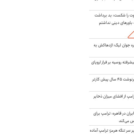
ت را شکست: بد برداشت
باورهای دینی نداشتم
ره جوان لیگ؛ اژدهاکش به
گنده پیشرفته روسیه بر فراز اروپای
ایران، ترامپ را به سرنوشت ۴۵ سال پیش کارتر
مپ از افشای میزان ذخایر
ران در قاهره: ترامپ برای
س می‌کند
ر سر تنگه هرمز؛ ترامپ آماده