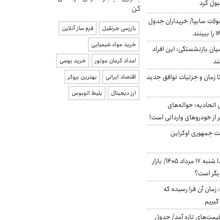
بول کرد
کن
لات سایپا/ خریداران جدول
بازرسی جرثقیل
فرم ساز آنلاین
خرید مواد شیمیایی
یان بازنشستگی: این افراد
امداد کرمان موتور
خرید یوسی
کا زمان و جزئیات توافق جدید
اقتصاد ایرانی
بهترین بروکر
ارز دیجیتال
بلیط اتوبوس
تحادیه: حواله‌های
 از خودروهای وارداتی است!
ست جمهوری اوکراین
پیش‌بینی بورس فردا شنبه ۱۷ مرداد ۱۴۰۵/ بازار
یگر است؟
 زمان آن فرا رسیده که
گیریم
 قیمت‌های تازه آمد/ جدول