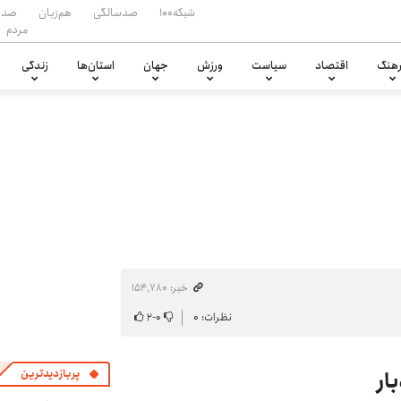
شبکه۱۰۰
صدسالگی
هم‌زبان
صدا
مردم
هنگ
اقتصاد
سیاست
ورزش
جهان
استان‌ها
زندگی
خبر: ۱۵۴٬۷۸۰
نظرات: ۰
۰
-
۲
ار
پربازدیدترین