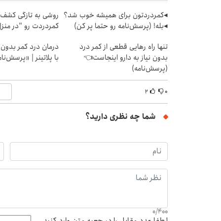
◂کمردردتون برای همیشه خوب شد؟
روشی به تازگی کشف 
◂بله! (پرسش‌نامه رو حتما پر کن)
کمردردت رو "در منزل
تنها راه رهایی قطعی از کمر درد
درمان درد کمر بدون 
بدون نیاز به دارو اینجاست👈
با پلاتینر | «پرسش‌نا
(پرسش‌نامه)
۲
۰
شما چه نظری دارید؟
0
/
400
لطفا عدد مقابل را در جعبه متن وارد کنید