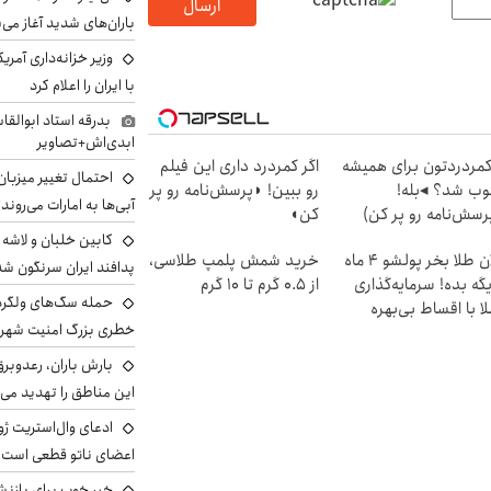
ارسال
باران‌های شدید آغاز می
وزیر خزانه‌داری آمری
با ایران را اعلام کرد
بدرقه استاد ابوالقا
ابدی‌اش+تصاویر
مردردتون برای همیشه
اگر کمردرد داری این فیلم
احتمال تغییر میزبان
ب شد؟ ◂بله!
رو ببین! ◗پرسش‌نامه رو پر
آبی‌ها به امارات می‌روند
رسش‌نامه رو پر کن)
کن◖
الان طلا بخر پولشو 4 ماه
خرید شمش پلمپ طلاسی،
پدافند ایران سرنگون شد
گه بده! سرمایه‌گذاری
از ۰.۵ گرم تا ۱۰ گرم
ا با اقساط بی‌بهره
خطری بزرگ امنیت شهرون
بارش باران، رعدوبر
این مناطق را تهدید می‌
ادعای وال‌استریت ژو
اعضای ناتو قطعی است
خبر خوب برای بازنش