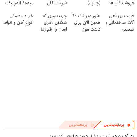
فروشندگان =>
(جدید)
فروشندگان
میده؟ اندولیفت
فروشگاهت رو
برش می‌گردونه
قیمت روز آهن
هنوز دیر نشده‼️
چربیسوزی که
خرید مطمئن
ثبت کن
🔰
آلات ساختمانی و
همین الان برای
شگفتی لاغری
انواع آهن و فولاد
صنعتی
کاشت موی
آسان را رقم زد!
طبیعی اقدام کن!
پربازدیدترین
پربحث‌ترین
آخرین خبر از پرونده قتل حمیدرضا رجب‌زاده رسید