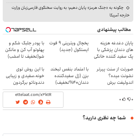
چگونه به «جنگ هرمز» پایان دهیم؛ به روایت سخنگوی فارسی‌زبان وزارت
خارجه آمریکا
مطالب پیشنهادی
پایان دغدغه هزینه
یخچال ویترینی 9 فوت
با پودر جلبک شکم و
های دندان پزشکی با
ایستکول (جدید)
پهلوتو آب کن و مانکن
پک سفید کننده خانگی
شو(تخفیف تا امشب)
صورتت از سنت پیرتر
با اعتماد بنفس لبخند
با این روش توی
نشونت میده؟
بزن (ژل سفیدکننده
خونه،سفیدی و زیبایی
اندولیفت برش
دندان40%تخفیف)
دندوناتو برگردون
می‌گردونه 🔰
(40%off)
۰
۰
شما چه نظری دارید؟