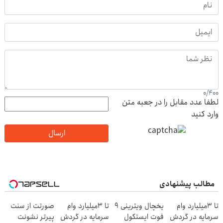
0
/
400
لطفا عدد مقابل را در جعبه متن
وارد کنید
ارسال
مطالب پیشنهادی
تا 3میلیارد وام
یخچال ویترینی 9
تا 3میلیارد وام
صورتت از سنت
سرمایه در گردش
فوت ایستکول
سرمایه در گردش
پیرتر نشونت