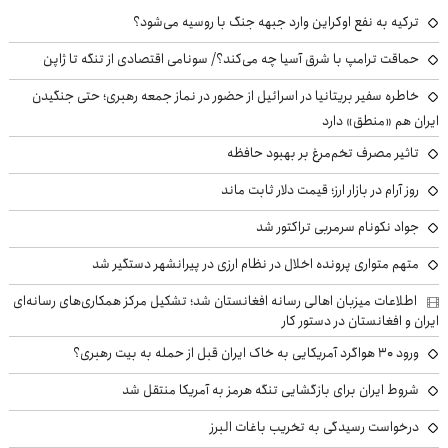
ترکیه به نفع اوکراین وارد جبهه جنگ با روسیه می‌شود؟
حماقت ترامپ با شرق آسیا چه می‌کند؟/ سونامی اقتصادی از تنگه تا ژاپن
خاطره سفیر بریتانیا در اسرائیل از حضور در نماز جمعه رهبری؛ حتی جنگیدن
ایران هم «منطق» دارد
تاثیر مصرف تخم‌مرغ بر بهبود حافظه
روز آرام در بازار ارز؛ قیمت دلار ثابت ماند
جواد نکونام سرمربی تراکتور شد
متهم متواری پرونده اخلال در نظام ارزی در پیرانشهر دستگیر شد
اطلاعات میزبان اهالی رسانه افغانستان شد؛ تشکیل مرکز همکاری‌های رسانه‌ای
ایران و افغانستان در دستور کار
ورود ۳۰ هواگرد آمریکایی به خاک ایران قبل از حمله به بیت رهبری؟
شروط ایران برای بازگشایی تنگه هرمز به آمریکا منتقل شد
درخواست رسیدگی به تخریب باغات البرز