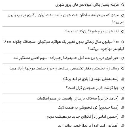
هزینه بسیار بالای آمبولانس‌های برون‌شهری
مردی که می‌خواهد سلطان نفت جهان باشد؛ نفت ایران از گلوی ترامپ پایین
نمی‌رود!
لکه خونی در چشم نگران‌کننده نیست
۲۰۰ میلیون سال زندگی بدون تغییر یک هواگرد سرگردان؛ سنجاقک‌ چگونه ۱۸۰۰۰
کیلومتر مهاجرت می‌کند؟
خبر فوری درباره پرونده قتل حمیدرضا رجب‌زاده: متهم اصلی دستگیر شد
راه‌اندازی نخستین دفتر تخصصی رسانه‌های حوزه صنعت در جهان‌آباد میبد
[محمدعلی مهتدی] بازی در لبه پرتگاه
چرا گوشت قرمز همچنان گران است؟
[حامد خزایی] سه‌گانه بازسازی واقعیت در عصر اطلاعات
[مینا حیدری] کودک‌فروشی به قیمت لایک
[حسین امامی‌راد] ناترازی جدید در معیشت مردم
[همایون امیرزاده] برانداز خوب، برانداز بد