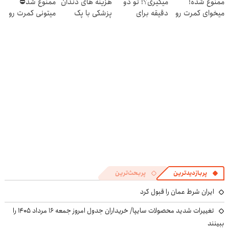
ممنوع شده!
میگیری؟! تو دو
هزینه های دندان
ممنوع شد⛔
میخوای کمرت رو
دقیقه برای
پزشکی با پک
میتونی کمرت رو
در منزل درمان
همیشه درمانش
سفید کننده
در منزل درمان
کنی؟
کن
خانگی
کنی! 👈🏻
((پرسش‌نامه))
پرسش‌نامه
پربازدیدترین
پربحث‌ترین
ایران شرط عمان را قبول کرد
تغییرات شدید محصولات سایپا/ خریداران جدول امروز جمعه ۱۶ مرداد ۱۴۰۵ را
ببینند