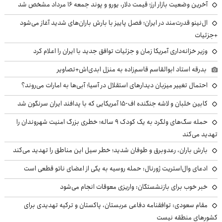
آخرین وضعیت بازار ارز؛ قیمت دلار، یورو و پوند جمعه ۱۶ مرداد مشخص شد
ال‌نینو قدرت‌مند در ایران؛ فصل پاییز با بارش باران‌های شدید آغاز می‌شود
+جزئیات
وزیر خزانه‌داری آمریکا زمان و جزئیات توافق جدید با ایران را اعلام کرد
بدرقه استاد ابوالقاسم قاسم‌زاده به منزل ابدی‌اش+تصاویر
احتمال تغییر میزبان دیدارهای استقلال در آسیا؛ آبی‌ها به امارات می‌روند؟
کابین خلبان و لاشه جنگنده اف-۱۵ آمریکایی که با پدافند ایران سرنگون شد
حمله سگ‌های ولگرد به یک کودک ۹ ساله؛ خطری بزرگ امنیت شهروندان را
تهدید می‌کند
بارش باران، رعدوبرق و طوفان شدید؛ خطر سیل این مناطق را تهدید می‌کند
ادعای وال‌استریت ژورنال: حمله روسیه به یکی از اعضای ناتو قطعی است
خبر خوب برای بازنشستگان: واریزی معوقات انجام می‌شود
مقام سعودی: توافقنامه دفاعی عربستان، پاکستان و ترکیه تهدیدی برای
کشورهای منطقه نیست