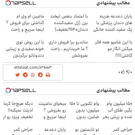
مطالب پیشنهادی
پایان دغدغه هزینه
با اعتماد بنفس لبخند
ماشین ام وی ام
های دندان پزشکی با
بزن (ژل سفیدکننده
گذاشتی برای فروش ؟
پک سفید کننده خانگی
دندان40%تخفیف)
اینجا سریع و راحت
بفروش
با این شامپو همه فکر
ساندرو برا فروش داری
با این روش توی
میکنن انگار مو
؟ ما خریداریم ، راحت
خونه،سفیدی و زیبایی
کاشتی!!!!!
بفروشش
دندوناتو برگردون
(40%off)
۰
۰
مطالب پیشنهادی
150 میلیون وام
وام تکنوپی تا ۱۵۰
میخوای ماشینت
دیگه هیچ‌جا گرما
بگیر، طلای آب
میلیون؛ بدون
رو بفروشی ؟
اذیتت نمیکنه!!
شده و زینتی بخر
ضامن، بدون
اینجا سریع و
تخفیف ویژه رو از
دردسر
راحت بفروشش
دست نده
جراحی کمر
تو تابستون بو
پایان دغدغه
جراحی کمر
✅