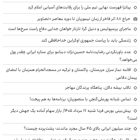
پیاتزا فهرست نهایی تیم ملی را برای رقابت‌های آسیایی اعلام کرد
حراج ۸۸ اثر فاخر از زمان تیموریان تا دوره معاصر +تصاویر
ماجرای پرسپولیس و دنیل گرا؛ تارتار خواهان جدایی دفاع راست سرخ‌ها است
زلنسکی باید با ریاست جمهوری اوکراین خداحافظی کند
عدد باورنکردنی رضایت‌نامه حسین‌نژاد؛ دینامو برای ستاره ایرانی چقدر پول
می‌خواهد؟
اقامه نماز سران عربستان، پاکستان و ترکیه در مسجدالحرام همزمان با امضای
پیمان دفاعی
تالاب بیشه دالان، پناهگاه پرندگان مهاجر
تماس شبانه پورعلی‌گنجی با منصوریان؛ برنامه‌ها به هم ریخت!
پیش‌بینی بورس فردا شنبه ۱۷ مرداد ۱۴۰۵/ بازار سهام آماده یک جهش دیگر
است؟
چند میلیون ایرانی بالای ۴۵ سال مجرد ماندند؛ پشت‌پرده چیست؟
پاکستان چگونه - در حضور هند - به یک قدرت هوایی منطقه‌ای تبدیل شد