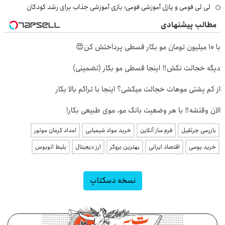
لی لی فومی و پازل آموزشی فومی؛ بازی آموزشی جذاب برای رشد کودکان
مطالب پیشنهادی
با 10 میلیون تومان مو بکار قسطی پرداختش کن😍
دیگه خجالت نکش‼️ اینجا قسطی مو بکار (تضمینی)
از کم پشتی موهات خجالت میکشی؟ اینجا با تراکم بالا بکار
الان وقتشه‼️ با هر وضعیت بانک مو، موی طبیعی بکار!
بازرسی جرثقیل
فرم ساز آنلاین
خرید مواد شیمیایی
امداد کرمان موتور
خرید یوسی
اقتصاد ایرانی
بهترین بروکر
ارز دیجیتال
بلیط اتوبوس
نسخه دسکتاپ