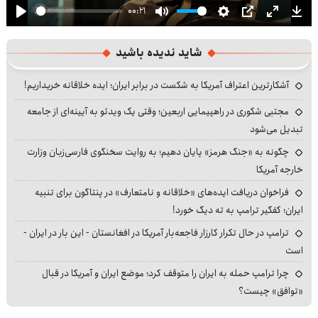
00:21
Play
Mute
Settings
PIP
Enter
Dow
fullscre
شاید ندیده باشید
آشکارترین اعتراف آمریکا به شکست در برابر ایران؛ ایده خلاقانه خریداریم!
مجتبی شکوری در راهپیمایی اربعین؛ وقتی یک ویدئو به آیینه‌ای از جامعه
تبدیل می‌شود
چگونه به «جنگ هرمز» پایان دهیم؛ به روایت سخنگوی فارسی‌زبان وزارت
خارجه آمریکا
فراخوان دریافت ایده‌های «خلاقانه و نامتعارف» در پنتاگون برای تنبیه
ایران؛ کفگیر ترامپ به ته دیگ خورد!
ترامپ در حال تکرار کارزار فاجعه‌بار آمریکا در افغانستان - این بار در ایران -
است
چرا ترامپ حمله به ایران را متوقف کرد؛ موضع ایران و آمریکا در قبال
«توافق» چیست؟