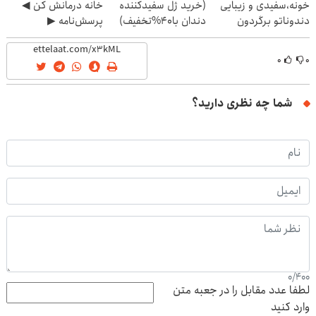
خونه،سفیدی و زیبایی
(خرید ژل سفیدکننده
خانه درمانش کن ◀
دندوناتو برگردون
دندان با40%تخفیف)
پرسش‌نامه ▶
(40%off)
۰
۰
شما چه نظری دارید؟
0
/
400
لطفا عدد مقابل را در جعبه متن
وارد کنید