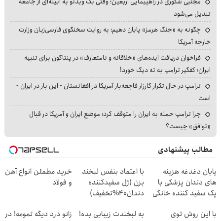
مجتبی شکوری در راهپیمایی اربعین؛ وقتی یک ویدئو به آیینه‌ای از جامعه
تبدیل می‌شود
چگونه به «جنگ هرمز» پایان دهیم؛ به روایت سخنگوی فارسی‌زبان وزارت
خارجه آمریکا
فراخوان دریافت ایده‌های «خلاقانه و نامتعارف» در پنتاگون برای تنبیه
ایران؛ کفگیر ترامپ به ته دیگ خورد!
ترامپ در حال تکرار کارزار فاجعه‌بار آمریکا در افغانستان - این بار در ایران -
است
چرا ترامپ حمله به ایران را متوقف کرد؛ موضع ایران و آمریکا در قبال
«توافق» چیست؟
مطالب پیشنهادی
پایان دغدغه هزینه
با اعتماد بنفس لبخند
خرید مطمئن انواع آهن
های دندان پزشکی با
بزن (ژل سفیدکننده
و فولاد
پک سفید کننده خانگی
دندان40%تخفیف)
با این روش توی
به لبخندت زیبایی بده!
زانو درد دیگه تمومه! در