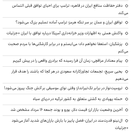
دفتر حفاظت منافع ایران در قاهره: ترامپ برای احیای توافق قبلی التماس
می‌کند
توافق ایران و عمان بر سر تنگه هرمز؛ ترامپ آماده تسلیم بزرگ می‌شود؟
واکنش همتی به اظهارات وزیر خزانه‌داری آمریکا درباره توافق با ایران +جزئیات
پزشکیان: استعفا نخواهم داد؛ می‌ایستم و در برابر کارشکنی‌ها با مردم صحبت
می‌کنم
پیام معنادار عراقچی: زمان آن فرا رسیده که برادری واقعی را در پیش گیریم
یحیی سریع: تجمعات تجاوزکارانه سعودی در هر کجا که باشند را هدف قرار
می‌دهیم
ترومپت‌نواز در برابر تک‌تیرانداز؛ وقتی نوای موسیقی بر آتش جنگ پیروز می‌شود!
حمله پهپادی به کشتی متعلق به کشور ترکیه در دریای سیاه
آخرین وضعیت بازار ارز؛ قیمت دلار، یورو و پوند جمعه ۱۶ مرداد مشخص شد
ال‌نینو قدرت‌مند در ایران؛ فصل پاییز با بارش باران‌های شدید آغاز می‌شود
+جزئیات