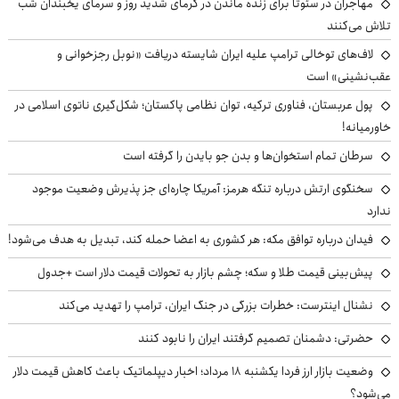
مهاجران در سئوتا برای زنده ماندن در گرمای شدید روز و سرمای یخبندان شب
تلاش می‌کنند
لاف‌های توخالی ترامپ علیه ایران شایسته دریافت «نوبل رجزخوانی و
عقب‌نشینی» است
پول عربستان، فناوری ترکیه، توان نظامی پاکستان؛ شکل‌گیری ناتوی اسلامی در
خاورمیانه!
سرطان تمام استخوان‌ها و بدن جو بایدن را گرفته است
سخنگوی ارتش درباره تنگه هرمز: آمریکا چاره‌ای جز پذیرش وضعیت موجود
ندارد
فیدان درباره توافق مکه: هر کشوری به اعضا حمله کند، تبدیل به هدف می‌شود!
پیش‌بینی قیمت طلا و سکه؛ چشم بازار به تحولات قیمت دلار است +جدول
نشنال اینترست: خطرات بزرگی در جنگ ایران، ترامپ را تهدید می‌کند
حضرتی: دشمنان تصمیم گرفتند ایران را نابود کنند
وضعیت بازار ارز فردا یکشنبه ۱۸ مرداد؛ اخبار دیپلماتیک باعث کاهش قیمت دلار
می‌شود؟