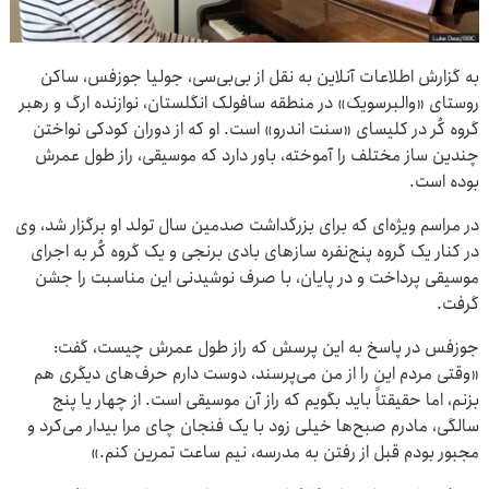
به گزارش اطلاعات آنلاین به نقل از بی‌بی‌سی، جولیا جوزفس، ساکن
روستای «والبرسویک» در منطقه سافولک انگلستان، نوازنده ارگ و رهبر
گروه کُر در کلیسای «سنت اندرو» است. او که از دوران کودکی نواختن
چندین ساز مختلف را آموخته، باور دارد که موسیقی، راز طول عمرش
بوده است.
در مراسم ویژه‌ای که برای بزرگداشت صدمین سال تولد او برگزار شد، وی
در کنار یک گروه پنج‌نفره سازهای بادی برنجی و یک گروه کُر به اجرای
موسیقی پرداخت و در پایان، با صرف نوشیدنی این مناسبت را جشن
گرفت.
جوزفس در پاسخ به این پرسش که راز طول عمرش چیست، گفت:
«وقتی مردم این را از من می‌پرسند، دوست دارم حرف‌های دیگری هم
بزنم، اما حقیقتاً باید بگویم که راز آن موسیقی است. از چهار یا پنج
سالگی، مادرم صبح‌ها خیلی زود با یک فنجان چای مرا بیدار می‌کرد و
مجبور بودم قبل از رفتن به مدرسه، نیم ساعت تمرین کنم.»