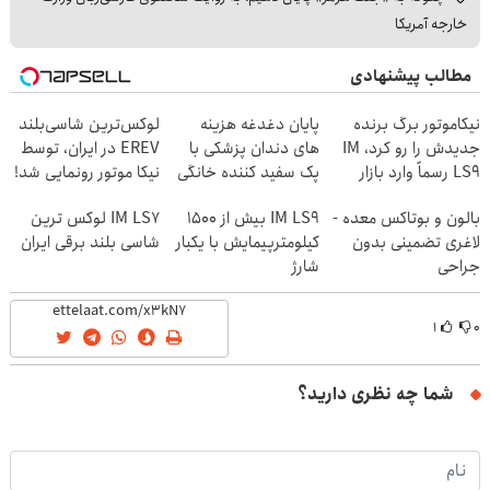
خارجه آمریکا
مطالب پیشنهادی
نیکاموتور برگ برنده
پایان دغدغه هزینه
لوکس‌ترین شاسی‌بلند
جدیدش را رو کرد، IM
های دندان پزشکی با
EREV در ایران، توسط
LS9 رسماً وارد بازار
پک سفید کننده خانگی
نیکا موتور رونمایی شد!
ایران شد
بالون و بوتاکس معده -
IM LS9 بیش از 1500
IM LS7 لوکس ترین
لاغری تضمینی بدون
کیلومترپیمایش با یکبار
شاسی بلند برقی ایران
جراحی
شارژ
۱
۰
شما چه نظری دارید؟