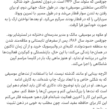
جوزفس که متولد سال ۱۹۲۶ است، در دوران تحصیل خود شاگرد
«آکادمی سلطنتی موسیقی» بود. در طول جنگ جهانی دوم، او برای
رفتن به لندن سوار قطار می‌شد و در طول مسیر، با تمرین ویولا،
سربازانی را که در قطار بودند سرگرم می‌کرد. او بعدها نواختن ارگ را به
صورت خودآموز فرا گرفت.
او علاوه بر موسیقی، مالک و مدیر مدرسه‌ای دخترانه در لسترشایر بود.
جوزفس حدود سال ۱۹۸۶، پس از سفرهای تابستانی و علاقه‌مند شدن
به منطقه «سوت‌ولد»، کلبه‌ای در والبرسویک خرید و از آن زمان تاکنون
در همان‌جا زندگی می‌کند؛ با این حال، بازنشستگی و کم‌کردن فعالیت‌ها
جایی در برنامه او ندارد. او هنوز ماهی یک بار در کلیسا مراسم آیین
شامگاهی را اجرا می‌کند.
اگرچه بینایی او مانند گذشته نیست، اما با استفاده از نت‌های موسیقی
که به شکلی خاص و با ابعاد بزرگ چاپ شده‌اند، به کارش ادامه
می‌دهد. او در این باره توضیح داد: «کاری که الان باید انجام دهم این
است که نت‌ها را بزرگ‌نمایی کنم و سپس آن‌ها را حفظ کنم. سعی
می‌کنم این کار را آخرین فعالیت شبانه‌ام قرار دهم؛ همیشه فکر می‌کنم
این کار برای حافظه مفید است، چون مطلب به خوبی در ذهن تثبیت
می‌شود.»