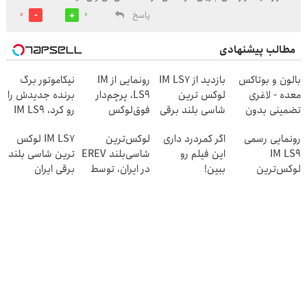
پاسخ
0
0
مطالب پیشنهادی
بالون و بوتاکس
بازدید از IM LS7
رونمایی از IM
نیکاموتور برگ
معده - لاغری
لوکس ترین
LS9، پرچم‌دار
برنده جدیدش را
تضمینی بدون
شاسی بلند برقی
فوق‌لوکس
رو کرد، IM LS9
جراحی
ایران در باشگاه
EREV وارد بازار
رسماً وارد بازار
رونمایی رسمی
اگر کمردرد داری
لوکس‌ترین
IM LS7 لوکس
انقلاب
ایران شد
ایران شد
IM LS9
این فیلم رو
شاسی‌بلند EREV
ترین شاسی بلند
لوکس‌ترین
ببین!
در ایران، توسط
برقی ایران
EREV در ایران
◗پرسش‌نامه رو
نیکا موتور
پر کن◖
رونمایی شد!