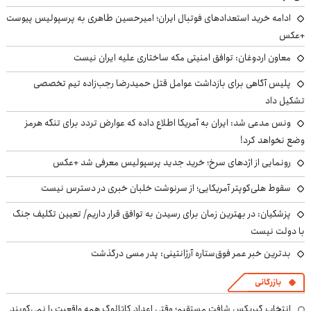
ادامه خرید استعدادهای فوتبال ایران؛ امیرحسین طاهری به پرسپولیس پیوست
+عکس
معاون اردوغان: توافق امنیتی مکه ساختاری علیه ایران نیست
پلیس آگاهی برای بازداشت عوامل قتل حمیدرضا رجب‌زاده تیم تخصصی
تشکیل داد
ونس مدعی شد: ایران به آمریکا اطلاع داده که عوارض تردد برای تنگه هرمز
وضع نخواهد کرد!
رونمایی از اژدهای سرخ؛ خرید جدید پرسپولیس معرفی شد +عکس
سقوط هلی‌کوپتر آمریکایی؛ از سرنوشت خلبان خبری در دسترس نیست
پزشکیان‌: در بهترین زمان برای رسیدن به توافق قرار داریم/ تعیین تکلیف جنگ
با دولت نیست
بدترین خبر عمر فوق‌ستاره آرژانتینی: پدر مسی درگذشت
بازرگانی
انتخاب گیربکس شافت مستقیم؛ وقتی اعداد کاتالوگ همه واقعیت را نمی‌گویند