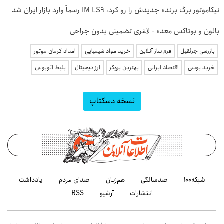
نیکاموتور برگ برنده جدیدش را رو کرد، IM LS9 رسماً وارد بازار ایران شد
بالون و بوتاکس معده - لاغری تضمینی بدون جراحی
بازرسی جرثقیل
فرم ساز آنلاین
خرید مواد شیمیایی
امداد کرمان موتور
خرید یوسی
اقتصاد ایرانی
بهترین بروکر
ارز دیجیتال
بلیط اتوبوس
نسخه دسکتاپ
شبکه۱۰۰
صدسالگی
هم‌زبان
صدای مردم
یادداشت
انتشارات
آرشیو
RSS