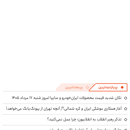
۱۴۰۴
EREV وارد بازار
کوین 🔥
در منزل درمان
ایران شد
کنی! 👈🏻
پرسش‌نامه
پربازدیدترین
پربحث‌ترین
تکان شدید قیمت محصولات ایران‌خودرو و سایپا امروز شنبه ۱۷ مرداد ۱۴۰۵
آغاز همکاری موشکی ایران و کره شمالی؟/ آنچه تهران از پیونگ‌یانگ می‌خواهد!
تذکر رهبر انقلاب به انقلابیون؛ چرا عمل نمی‌کنید؟
جایگزین ناو هواپیمابر آبراهام لینکلن معرفی شد