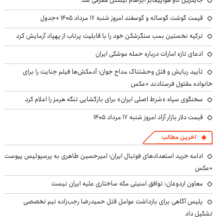
قیمت گوشت گوساله و گوسفند امروز شنبه ۱۷ مرداد ۱۴۰۵ +جدول
ترکیه نخستین بمب سنگرشکن خود را با قابلیت پرتاب از پهپاد آزمایش کرد
ادعای تازه امارات درباره حمله موشکی ایران
تأیید ربایش و قتل وحشتناک مداح جوان؛ آدمکش‌ها فیلم جنایت را برای
خانواده مقتول فرستادند +عکس
سخنگوی سپاه «شرط اصلی ایران» برای بازگشایی تنگه هرمز را اعلام کرد
قیمت دلار بازار آزاد امروز شنبه ۱۷ مرداد ۱۴۰۵
آخرین مطالب
ادامه خرید استعدادهای فوتبال ایران؛ امیرحسین طاهری به پرسپولیس پیوست
+عکس
معاون اردوغان: توافق امنیتی مکه ساختاری علیه ایران نیست
پلیس آگاهی برای بازداشت عوامل قتل حمیدرضا رجب‌زاده تیم تخصصی
تشکیل داد