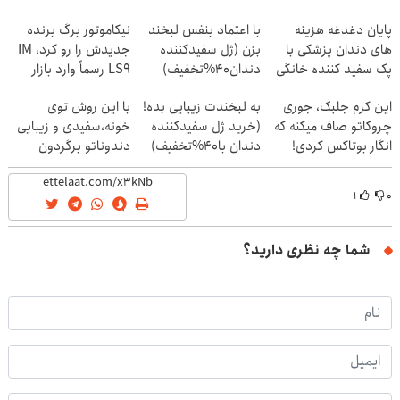
پایان دغدغه هزینه
با اعتماد بنفس لبخند
نیکاموتور برگ برنده
های دندان پزشکی با
بزن (ژل سفیدکننده
جدیدش را رو کرد، IM
پک سفید کننده خانگی
دندان40%تخفیف)
LS9 رسماً وارد بازار
ایران شد
این کرم جلبک، جوری
به لبخندت زیبایی بده!
با این روش توی
چروکاتو صاف میکنه که
(خرید ژل سفیدکننده
خونه،سفیدی و زیبایی
انگار بوتاکس کردی!
دندان با40%تخفیف)
دندوناتو برگردون
(تخفیف ویژه)
(40%off)
۱
۰
شما چه نظری دارید؟