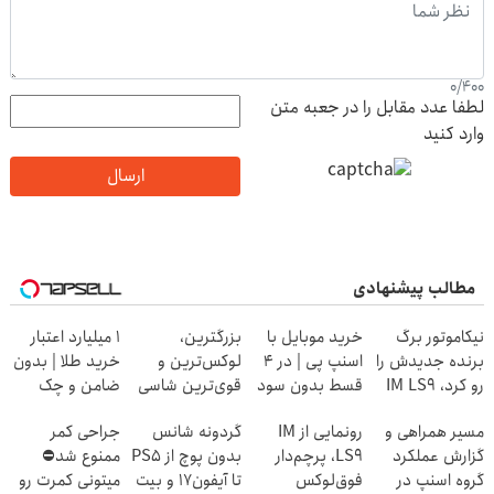
0
/
400
لطفا عدد مقابل را در جعبه متن
وارد کنید
ارسال
مطالب پیشنهادی
نیکاموتور برگ
خرید موبایل با
بزرگترین،
۱ میلیارد اعتبار
برنده جدیدش را
اسنپ پی | در ۴
لوکس‌ترین و
خرید طلا | بدون
رو کرد، IM LS9
قسط بدون سود
قوی‌ترین شاسی
ضامن و چک
رسماً وارد بازار
و کارمزد!
بلند EREV در در
مسیر همراهی و
رونمایی از IM
گردونه شانس
جراحی کمر
ایران شد
ایران رونمایی شد
گزارش عملکرد
LS9، پرچم‌دار
بدون پوچ از PS5
ممنوع شد⛔
گروه اسنپ در
فوق‌لوکس
تا آیفون17 و بیت
میتونی کمرت رو