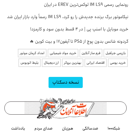
رونمایی رسمی IM LS9 لوکس‌ترین EREV در ایران
نیکاموتور برگ برنده جدیدش را رو کرد، IM LS9 رسماً وارد بازار ایران شد
خرید موبایل با اسنپ پی | در ۴ قسط بدون سود و کارمزد!
گردونه شانس بدون پوچ از PS5 تا آیفون17 و بیت کوین 🔥
بازرسی جرثقیل
فرم ساز آنلاین
خرید مواد شیمیایی
امداد کرمان موتور
خرید یوسی
اقتصاد ایرانی
بهترین بروکر
ارز دیجیتال
بلیط اتوبوس
نسخه دسکتاپ
شبکه۱۰۰
صدسالگی
هم‌زبان
صدای مردم
یادداشت