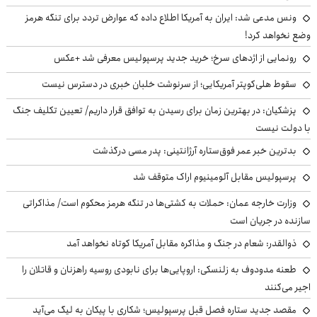
ونس مدعی شد: ایران به آمریکا اطلاع داده که عوارض تردد برای تنگه هرمز
وضع نخواهد کرد!
رونمایی از اژدهای سرخ؛ خرید جدید پرسپولیس معرفی شد +عکس
سقوط هلی‌کوپتر آمریکایی؛ از سرنوشت خلبان خبری در دسترس نیست
پزشکیان‌: در بهترین زمان برای رسیدن به توافق قرار داریم/ تعیین تکلیف جنگ
با دولت نیست
بدترین خبر عمر فوق‌ستاره آرژانتینی: پدر مسی درگذشت
پرسپولیس مقابل آلومینیوم اراک متوقف شد
وزارت خارجه عمان: حملات به کشتی‌ها در تنگه هرمز محکوم است/ مذاکراتی
سازنده در جریان است
ذوالقدر: شعام در جنگ و مذاکره مقابل آمریکا کوتاه نخواهد آمد
طعنه مدودوف به زلنسکی: اروپایی‌ها برای نابودی روسیه راهزنان و قاتلان را
اجیر می‌کنند
مقصد جدید ستاره فصل قبل پرسپولیس؛ شکاری با پیکان به لیگ می‌آید