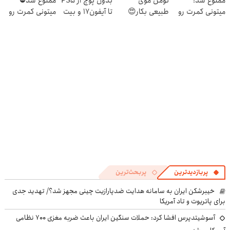
ممنوع شد!
تومن موی
بدون پوچ از PS5
ممنوع شد⛔
میتونی کمرت رو
طبیعی بکار😍
تا آیفون17 و بیت
میتونی کمرت رو
در منزل درمان
کوین 🔥
در منزل درمان
کنی!
کنی! 👈🏻
((پرسش‌نامه))
پرسش‌نامه
پربازدیدترین
پربحث‌ترین
خیبرشکن ایران به سامانه هدایت ضدپارازیت چینی مجهز شد؟/ تهدید جدی
برای پاتریوت و تاد آمریکا
آسوشیتدپرس افشا کرد: حملات سنگین ایران باعث ضربه مغزی ۷۰۰ نظامی