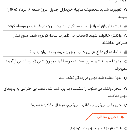
آمریکایی شد
تغییرات شدید محصولات سایپا/ خریداران جدول امروز جمعه ۱۶ مرداد ۱۴۰۵ را
ببینند
تلاش ناموفق اسرائیل برای سرنگونی رژیم در ایران، دو قربانی در موساد گرفت
واکنش خانواده شهید لاریجانی به اظهارات سردار کوثری: شهدا هیچ تلفن
همراهی نداشتند
سامانه‌های دفاع هوایی جدید از چین و روسیه به ایران رسید؟
مدودف: مایه شرمساری است که در سالگرد بمباران اتمی ژاپنی‌ها نامی از آمریکا
نمی‌برند
تنها منشاء شاد بودن در زندگی کشف شد
سحر دولتشاهی سکوت را شکست: بد برداشت شد، قصد بی‌احترامی به باورهای
دینی نداشتم
حتی وقتی می‌گوییم مذاکره نمی‌کنیم، در حال مذاکره هستیم!
آخرین مطالب
فرش قرمز نیویورک زیر پای گودزیلا