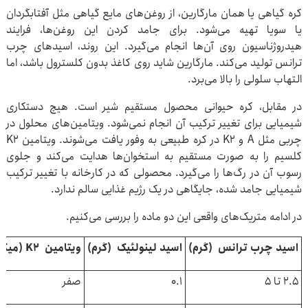
کره گیاهی یا همان مارگارین، از روغن‌های مایع گیاهی مثل آفتابگردان
یا سویا تهیه می‌شود. برای جامد کردن این روغن‌ها، فرایند
هیدروژناسیون روی آن‌ها انجام می‌گیرد. این روند، اسیدهای چرب
ترانس تولید می‌کند. مارگارین شاید روی کاغذ بدون کلسترول باشد، اما
التهاب سلولی را بالا می‌برد.
در مقابل، کره حیوانی محصول مستقیم شیر است. هیچ دستکاری
شیمیایی برای تغییر ترکیب آن انجام نمی‌شود. ویتامین‌های محلول در
چربی مثل A و K2 در کره طبیعی به وفور یافت می‌شوند. ویتامین K2
کلسیم را به صورت مستقیم به استخوان‌ها هدایت می‌کند و جلوی
رسوب آن در رگ‌ها را می‌گیرد. محصولی که در کارخانه با تغییر ترکیب
شیمیایی جامد شده، جایگاهی در یک رژیم غذایی سالم ندارد.
در ادامه متریک‌های واقعی این دو ماده را بررسی می‌کنیم.
اسید چرب ترانس
(
گرم
)
اسید لینولئیک
(
گرم
)
ویتامین
K2 (
میکر
۲.۵ تا ۵
۰.۱
صفر