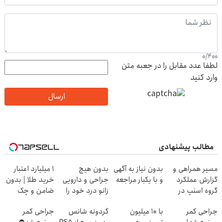
0
/
400
لطفا عدد مقابل را در جعبه متن
وارد کنید
ارسال
مطالب پیشنهادی
مسیر همراهی و
بدون نیاز به آگهی
بدون هیچ
۱ میلیارد اعتبار
گزارش عملکرد
و با یکبار مراجعه
جراحی و دارویی
خرید طلا | بدون
گروه اسنپ در
زانو درد خود را
ضامن و چک
۱۴۰۴
درمان کنید ◀
جراحی کمر
با 10 میلیون
گردونه شانس
جراحی کمر
پرسش نامه ▶