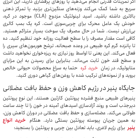
اگر تمرینات قدرتی انجام می‌دهید یا روزهای پرفشاری دارید، این انرژی
سریع به شما کمک می‌کند وزنه‌های سنگین‌تری بزنید یا تمرکز ذهنی
بالاتری داشته باشید. اسید لینولئیک مزدوج (CLA) موجود در کره،
خودش یک عامل محرک برای چربی‌سوزی است. کره یک بمب کالری
بی‌ارزش نیست. شما در حال مصرف یک سوخت بسیار متراکم هستید.
کافی است مقدار مصرف را با سطح فعالیت روزانه خود تنظیم کنید. ده
تا پانزده گرم کره طبیعی در وعده صبحانه، ترشح هورمون‌های سیری را
فعال می‌کند. این یعنی تا اواسط روز نیازی به ریزه‌خواری نخواهید داشت
و سطح قند خون ثابت می‌ماند. بنابراین برای رسیدن به این مزایای
متابولیک، در زمان
خرید کره
حتما به سراغ محصولات حیوانی خالص
بروید و از نمونه‌های ترکیب شده با روغن‌های گیاهی دوری کنید.
جایگاه پنیر در رژیم کاهش وزن و حفظ بافت عضلانی
پنیرهای طبیعی منبع فشرده پروتئین کازئین هستند. این نوع پروتئین
دیرجذب است و روند آزادسازی اسیدهای آمینه در خون را تا چند ساعت
طولانی می‌کند. عضله‌سازی و حفظ بافت عضلانی در دوران کاهش وزن،
به همین جریان پیوسته پروتئین بستگی دارد. هنگام
خرید انواع
پنیر
برای رژیم لاغری، باید تعادل بین چربی و پروتئین را بسنجید: