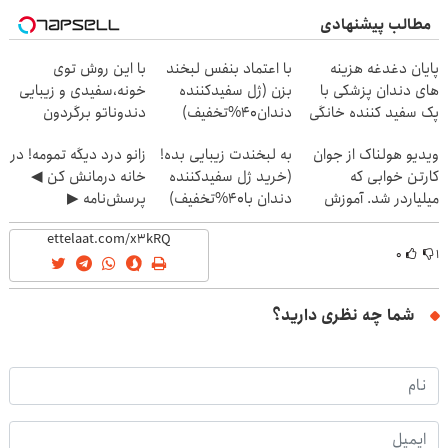
مطالب پیشنهادی
پایان دغدغه هزینه
با اعتماد بنفس لبخند
با این روش توی
های دندان پزشکی با
بزن (ژل سفیدکننده
خونه،سفیدی و زیبایی
پک سفید کننده خانگی
دندان40%تخفیف)
دندوناتو برگردون
(40%off)
ویدیو هولناک از جوان
به لبخندت زیبایی بده!
زانو درد دیگه تمومه! در
کارتن خوابی که
(خرید ژل سفیدکننده
خانه درمانش کن ◀
میلیاردر شد. آموزش
دندان با40%تخفیف)
پرسش‌نامه ▶
رایگان
۰
۱
شما چه نظری دارید؟