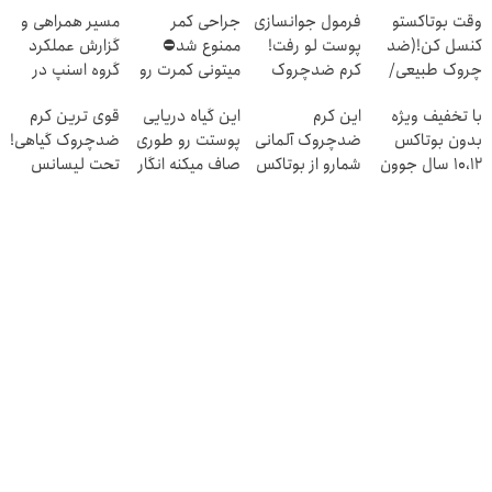
وقت بوتاکستو
فرمول جوانسازی
جراحی کمر
مسیر همراهی و
کنسل کن!(ضد
پوست لو رفت!
ممنوع شد⛔
گزارش عملکرد
چروک طبیعی/
کرم ضدچروک
میتونی کمرت رو
گروه اسنپ در
بدون عوارض)
جلبک با تخفیف
در منزل درمان
۱۴۰۴
با تخفیف ویژه
این کرم
این گیاه دریایی
قوی ترین کرم
کنی! 👈🏻
بدون بوتاکس
ضدچروک آلمانی
پوستت رو طوری
ضدچروک گیاهی!
پرسش‌نامه
۱۰،۱۲ سال جوون
شمارو از بوتاکس
صاف میکنه انگار
تحت لیسانس
شو
بی نیاز میکنه.
20سال جوون
آلمان(40%تخفیف
(تخفیف تا
شدی🔥
زمستانی)
امشب)