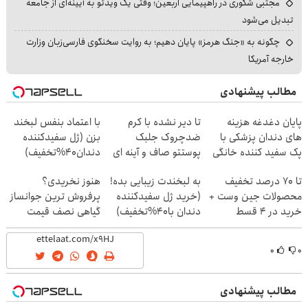
مجتبی شکوری در راهپیمایی اربعین؛ وقتی یک ویدئو به آیینه‌ای از جامعه
تبدیل می‌شود
چگونه به «جنگ هرمز» پایان دهیم؛ به روایت سخنگوی فارسی‌زبان وزارت
خارجه آمریکا
مطالب پیشنهادی
پایان دغدغه هزینه
تا دیر نشده با کرم
با اعتماد بنفس لبخند
های دندان پزشکی با
ضدچروک جلبک
بزن (ژل سفیدکننده
پک سفید کننده خانگی
پوستتو صاف و آینه ای
دندان40%تخفیف)
کن!
تا 70 درصد تخفیف
به لبخندت زیبایی بده!
هنوز نخریدی؟
محصولات جین وست +
(خرید ژل سفیدکننده
پرفروش ترین جوانساز
خرید در 4 قسط
دندان با40%تخفیف)
گیاهی نصف قیمت
۰
۰
مطالب پیشنهادی