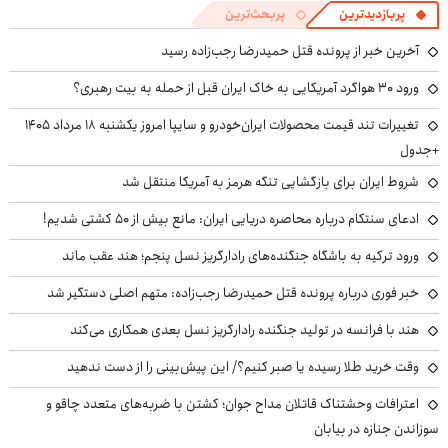
پربازدیدترین
پربحث‌ترین
آخرین خبر از پرونده قتل حمیدرضا رجب‌زاده رسید
ورود ۳۰ هواگرد آمریکایی به خاک ایران قبل از حمله به بیت رهبری؟
تغییرات تند قیمت محصولات ایران‌خودرو و سایپا امروز یکشنبه ۱۸ مرداد ۱۴۰۵
+جدول
شروط ایران برای بازگشایی تنگه هرمز به آمریکا منتقل شد
ادعای سنتکام درباره محاصره دریایی ایران: مانع بیش از ۵۰ کشتی شدیم!
ورود ترکیه به باشگاه جنگنده‌های رادارگریز نسل پنجم؛ هند عقب ماند
خبر فوری درباره پرونده قتل حمیدرضا رجب‌زاده: متهم اصلی دستگیر شد
هند با فرانسه در تولید جنگنده رادارگریز نسل بعدی همکاری می‌کند
وقت خرید طلا رسیده یا صبر کنیم؟/ این پیش‌بینی را از دست ندهید
اعترافات وحشتناک قاتلان مداح جوان؛ کشتن با ضربه‌های متعدد چاقو و
سوزاندن جنازه در بیابان