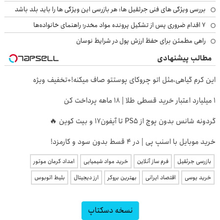
بررسی ویژگی های فنی جرثقیل ها: هر بازرسی این ویژگی ها را باید بلد باشد
۷ اقدام ضروری پس از تشکیل پرونده مواد مخدر؛ راهنمای خانواده‌ها
راهی مطمئن برای حفظ ارزش پول در شرایط نوسان
مطالب پیشنهادی
این کرم گیاهی،مثل اتو چروکای پوستتو صاف میکنه!+تخفیف ویژه
۱ میلیارد اعتبار خرید قسطی طلا | ۱۸ ماهه پرداخت کن
گردونه شانس بدون پوچ از PS5 تا آیفون17 و بیت کوین 🔥
خرید موبایل با اسنپ پی | در ۴ قسط بدون سود و کارمزد!
بازرسی جرثقیل
فرم ساز آنلاین
خرید مواد شیمیایی
امداد کرمان موتور
خرید یوسی
اقتصاد ایرانی
بهترین بروکر
ارز دیجیتال
بلیط اتوبوس
نسخه دسکتاپ