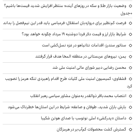
وضعیت بازار طلا و سکه در روزهای آینده؛ منتظر افزایش شدید قیمت‌ها باشیم؟
+جدول
فرصت کم‌نظیر برای دروازه‌بان استقلال؛ فرعباسی باید قدر این نیم‌فصل را بداند
شرایط بازار ارز و قیمت دلار فردا دوشنبه ۱۹ مرداد چگونه خواهد بود؟
سناتور سندرز: اقدامات نتانیاهو در غزه نسل‌کشی است
یمن: نیروهای عربستانی در منطقه المخا هدف قرار گرفتند
محسن رضایی دبیر شورای عالی امنیت ملی شد
قشقاوی: کمیسیون امنیت ملی کلیات طرح اقدام راهبردی تنگه هرمز را تصویب
کرد
انتصاب محمدباقر ذوالقدر به‌عنوان مشاور سیاسی رهبر انقلاب
بارش باران شدید، طوفان و صاعقه؛ شرایط در این استان‌ها خطرناک می‌شود
داستان «پدرکشی» املی نوتومب با صدای هوتن شکیبا
گسترش کشت محصولات کم‌آب‌بر در هرمزگان