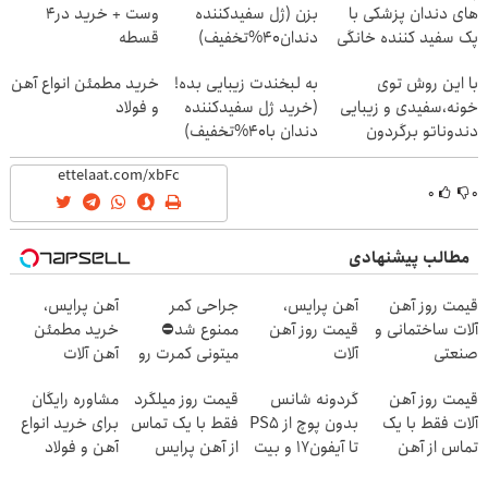
های دندان پزشکی با
بزن (ژل سفیدکننده
وست + خرید در4
پک سفید کننده خانگی
دندان40%تخفیف)
قسطه
با این روش توی
به لبخندت زیبایی بده!
خرید مطمئن انواع آهن
خونه،سفیدی و زیبایی
(خرید ژل سفیدکننده
و فولاد
دندوناتو برگردون
دندان با40%تخفیف)
(40%off)
۰
۰
مطالب پیشنهادی
قیمت روز آهن
آهن پرایس،
جراحی کمر
آهن پرایس،
آلات ساختمانی و
قیمت روز آهن
ممنوع شد⛔
خرید مطمئن
صنعتی
آلات
میتونی کمرت رو
آهن آلات
در منزل درمان
قیمت روز آهن
گردونه شانس
قیمت روز میلگرد
مشاوره رایگان
کنی! 👈🏻
آلات فقط با یک
بدون پوچ از PS5
فقط با یک تماس
برای خرید انواع
پرسش‌نامه
تماس از آهن
تا آیفون17 و بیت
از آهن پرایس
آهن و فولاد
پرایس
کوین 🔥