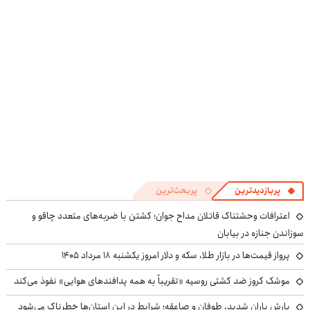
پربازدیدترین
پربحث‌ترین
اعترافات وحشتناک قاتلان مداح جوان؛ کشتن با ضربه‌های متعدد چاقو و
سوزاندن جنازه در بیابان
پرواز قیمت‌ها در بازار طلا، سکه و دلار امروز یکشنبه ۱۸ مرداد ۱۴۰۵
موشک کروز ضد کشتی روسیه «تقریباً به همه پدافندهای هوایی» نفوذ می‌کند
بارش باران شدید، طوفان و صاعقه؛ شرایط در این استان‌ها خطرناک می‌شود