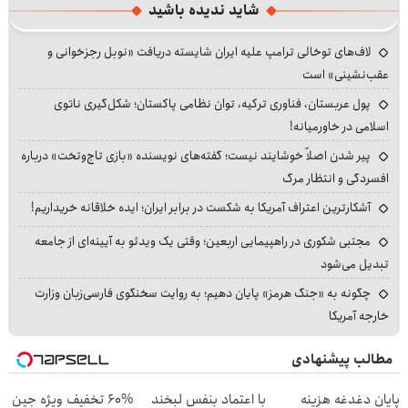
شاید ندیده باشید
لاف‌های توخالی ترامپ علیه ایران شایسته دریافت «نوبل رجزخوانی و
عقب‌نشینی» است
پول عربستان، فناوری ترکیه، توان نظامی پاکستان؛ شکل‌گیری ناتوی
اسلامی در خاورمیانه!
پیر شدن اصلاً خوشایند نیست؛ گفته‌های نویسنده «بازی تاج‌وتخت» درباره
افسردگی و انتظار مرگ
آشکارترین اعتراف آمریکا به شکست در برابر ایران؛ ایده خلاقانه خریداریم!
مجتبی شکوری در راهپیمایی اربعین؛ وقتی یک ویدئو به آیینه‌ای از جامعه
تبدیل می‌شود
چگونه به «جنگ هرمز» پایان دهیم؛ به روایت سخنگوی فارسی‌زبان وزارت
خارجه آمریکا
مطالب پیشنهادی
پایان دغدغه هزینه
با اعتماد بنفس لبخند
60% تخفیف ویژه جین