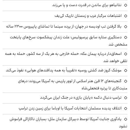
نتانیاهو برای ماندن در قدرت دست و پا می‌زند
اشتباهات مرگبار غرب و زمستان تاریک کی‌یف
بالا گرفتن تب اودیسه در جهان؛ از پرده سینما تا تماشای پاپیروس ۲۳۰۰ ساله
دستگیری ستاره سابق پرسپولیس؛ علت زندان پیشکسوت سرخ‌های پایتخت
مشخص شد
اسحاق‌دار درباره پیمان مکه: حمله خارجی به هر یک از سه کشور، حمله به همه
تلقی خواهد شد
موشک کروز ضد کشتی روسیه «تقریباً به همه پدافندهای هوایی» نفوذ می‌کند
گنجینه‌های ۱۲ قرن هنر اسلامی از لوور پاریس به آمریکا می‌روند؛ درهای
منبت‌کاری تا پرتره فتحعلی‌شاه
ترامپ دنبال دکمه «پایان بازی» در جنگ ایران می‌گردد
ائتلاف پدیده مسلمان انتخابات آمریکا با اوباما برای زمین زدن ترامپ
یادآوری جنایت آمریکا توسط دبیرکل سازمان ملل؛ بمباران ناکازاکی فراموش
نشود