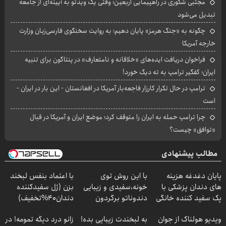
مجتبی شکوری در راهپیمایی اربعین؛ وقتی یک ویدئو به آیینه‌ای از جامعه
تبدیل می‌شود
چگونه به «جنگ هرمز» پایان دهیم؛ به روایت سخنگوی فارسی‌زبان وزارت
خارجه آمریکا
فراخوان دریافت ایده‌های «خلاقانه و نامتعارف» در پنتاگون برای تنبیه
ایران؛ کفگیر ترامپ به ته دیگ خورد!
ترامپ در حال تکرار کارزار فاجعه‌بار آمریکا در افغانستان - این بار در ایران -
است
چرا ترامپ حمله به ایران را متوقف کرد؛ موضع ایران و آمریکا در قبال
«توافق» چیست؟
مطالب پیشنهادی
پایان دغدغه هزینه
با این روش توی
با اعتماد بنفس لبخند
های دندان پزشکی با
خونه،سفیدی و زیبایی
بزن (ژل سفیدکننده
پک سفید کننده خانگی
دندوناتو برگردون
دندان40%تخفیف)
(40%off)
ویدیو هولناک از جوان
به لبخندت زیبایی بده!
زانو درد دیگه تمومه! در