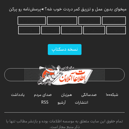
میخوای بدون عمل و تزریق کمر دردت خوب شه؟ ◂پرسش‌نامه رو پرکن
بازرسی جرثقیل
فرم ساز آنلاین
خرید مواد شیمیایی
امداد کرمان موتور
خرید یوسی
اقتصاد ایرانی
بهترین بروکر
ارز دیجیتال
بلیط اتوبوس
نسخه دسکتاپ
شبکه۱۰۰
صدسالگی
هم‌زبان
صدای مردم
یادداشت
انتشارات
آرشیو
RSS
تمام حقوق این سایت متعلق به موسسه اطلاعات بوده و بازنشر مطالب تنها با
ذکر منبع مجاز است.