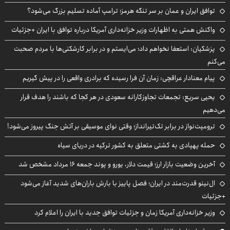
توافق ایران و عمان بر سر تنگه هرمز؛ ترامپ آماده تسلیم بزرگ می‌شود؟
واکنش همتی به اظهارات وزیر خزانه‌داری آمریکا درباره توافق با ایران +جزئیات
پزشکیان: استعفا نخواهم داد؛ می‌ایستم و در برابر کارشکنی‌ها با مردم صحبت
می‌کنم
پیام معنادار عراقچی: زمان آن فرا رسیده که برادری واقعی را در پیش گیریم
یحیی سریع: تجمعات تجاوزکارانه سعودی در هر کجا که باشند را هدف قرار
می‌دهیم
ترومپت‌نواز در برابر تک‌تیرانداز؛ وقتی نوای موسیقی بر آتش جنگ پیروز می‌شود!
حمله پهپادی به کشتی متعلق به کشور ترکیه در دریای سیاه
آخرین وضعیت بازار ارز؛ قیمت دلار، یورو و پوند جمعه ۱۶ مرداد مشخص شد
ال‌نینو قدرت‌مند در ایران؛ فصل پاییز با بارش باران‌های شدید آغاز می‌شود
+جزئیات
وزیر خزانه‌داری آمریکا زمان و جزئیات توافق جدید با ایران را اعلام کرد