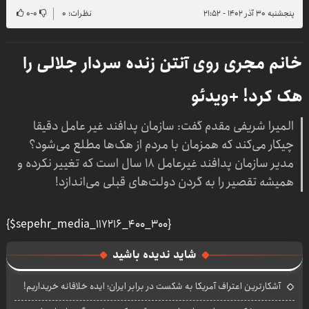
پنجشنبه ۳۰ آذر ۱۴۰۲ - ۲۱:۵۲
نظرات: ۰
۰
-
۰
خانم مجری روی آنتن زنده سردار جلالی را
هک کرد! +ویدئو
المیرا شریفی مقدم گفت: سازمان پدافند غیر عامل دقیقا
چیکار می‌کند که همزمان با مردم از هک‌ها مطلع می‌شود؟
مدیر سازمان پدافند غیرعامل ۱۸ سال است که تغییر نکرده و
همیشه تقصیر را به گردن دولت‌های قبلی می‌اندازد!
{$sepehr_media_117216_400_300}
شاید ندیده باشید
آشکارترین اعتراف آمریکا به شکست در برابر ایران؛ ایده خلاقانه خریداریم!