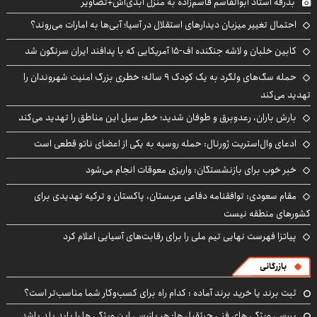
بدرقه استاد ابوالقاسم قاسم‌زاده به منزل ابدی‌اش+تصاویر
احتمال تغییر میزبان دیدارهای استقلال در آسیا؛ آبی‌ها به امارات می‌روند؟
کابین خلبان و لاشه جنگنده اف-۱۵ آمریکایی که با پدافند ایران سرنگون شد
حمله سگ‌های ولگرد به یک کودک ۹ ساله؛ خطری بزرگ امنیت شهروندان را
تهدید می‌کند
بارش باران، رعدوبرق و طوفان شدید؛ خطر سیل این مناطق را تهدید می‌کند
ادعای وال‌استریت ژورنال: حمله روسیه به یکی از اعضای ناتو قطعی است
خبر خوب برای بازنشستگان: واریزی معوقات انجام می‌شود
مقام سعودی: توافقنامه دفاعی عربستان، پاکستان و ترکیه تهدیدی برای
کشورهای منطقه نیست
پیاتزا فهرست نهایی تیم ملی را برای رقابت‌های آسیایی اعلام کرد
بازرگانی
ثبت برند یا خرید برند آماده : کدام راه برای کسب‌وکار شما مناسب‌تر است؟
بررسی ویژگی های فنی جرثقیل ها: هر بازرسی این ویژگی ها را باید بلد باشد