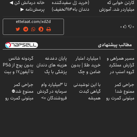
کارتن خوابی که
(خرید ژل سفیدکننده
خانه درمانش کن ◀
میلیاردر شد. آموزش
دندان با40%تخفیف)
پرسش‌نامه ▶
رایگان
۰
۰
مطالب پیشنهادی
مسیر همراهی و
۱ میلیارد اعتبار
پایان دغدغه
گردونه شانس
گزارش عملکرد
خرید طلا | بدون
هزینه های دندان
بدون پوچ از PS5
گروه اسنپ در
ضامن و چک
پزشکی با پک
تا آیفون17 و بیت
۱۴۰۴
سفید کننده
کوین 🔥
جراحی کمر
با این نوشیدنی
تا 3میلیارد وام
جراحی کمر
خانگی
ممنوع شد!
گیاهی کبدت
سرمایه در گردش
ممنوع شد⛔
میتونی کمرت رو
همیشه
فروشندگان =>
میتونی کمرت رو
در منزل درمان
پرقدرته55%تخفیف
فروشگاهت رو
در منزل درمان
کنی!
ثبت کن
کنی! 👈🏻
((پرسش‌نامه))
پرسش‌نامه