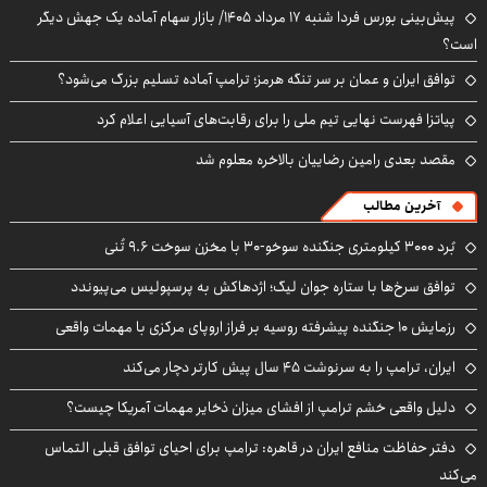
پیش‌بینی بورس فردا شنبه ۱۷ مرداد ۱۴۰۵/ بازار سهام آماده یک جهش دیگر
است؟
توافق ایران و عمان بر سر تنگه هرمز؛ ترامپ آماده تسلیم بزرگ می‌شود؟
پیاتزا فهرست نهایی تیم ملی را برای رقابت‌های آسیایی اعلام کرد
مقصد بعدی رامین رضاییان بالاخره معلوم شد
آخرین مطالب
بُرد ۳۰۰۰ کیلومتری جنگنده سوخو-۳۰ با مخزن سوخت ۹.۶ تُنی
توافق سرخ‌ها با ستاره جوان لیگ؛ اژدهاکش به پرسپولیس می‌پیوندد
رزمایش ۱۰ جنگنده پیشرفته روسیه بر فراز اروپای مرکزی با مهمات واقعی
ایران، ترامپ را به سرنوشت ۴۵ سال پیش کارتر دچار می‌کند
دلیل واقعی خشم ترامپ از افشای میزان ذخایر مهمات آمریکا چیست؟
دفتر حفاظت منافع ایران در قاهره: ترامپ برای احیای توافق قبلی التماس
می‌کند