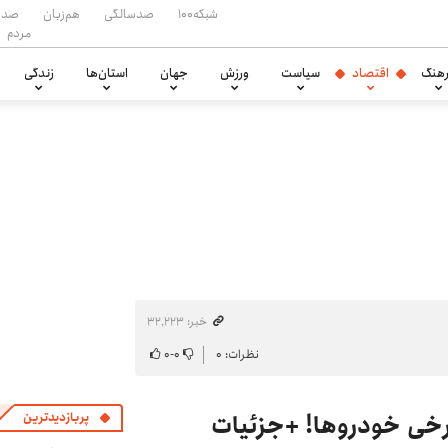
شبکه۱۰۰
صدسالگی
هم‌زبان
صدا
مردم
هنگ
اقتصاد
سیاست
ورزش
جهان
استان‌ها
زندگی
خبر: ۳۲٬۲۲۳
نظرات: ۰
۰
-
۰
رخی خودروها! +جزئیات
پربازدیدترین