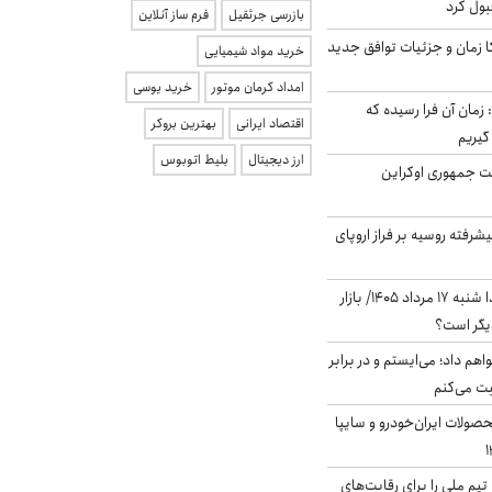
بول کرد
بازرسی جرثقیل
فرم ساز آنلاین
کا زمان و جزئیات توافق جدید
خرید مواد شیمیایی
امداد کرمان موتور
خرید یوسی
 زمان آن فرا رسیده که
اقتصاد ایرانی
بهترین بروکر
گیریم
ارز دیجیتال
بلیط اتوبوس
ست جمهوری اوکراین
گنده پیشرفته روسیه بر فراز اروپای
پیش‌بینی بورس فردا شنبه ۱۷ مرداد ۱۴۰۵/ بازار
یگر است؟
هم داد؛ می‌ایستم و در برابر
بت می‌کنم
ولات ایران‌خودرو و سایپا
تیم ملی را برای رقابت‌های