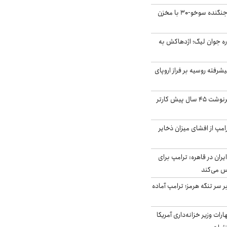
بُرد ۳۰۰۰ کیلومتری جنگنده سوخو-۳۰ با مخزن
ره جوان لیگ؛ اژدهاکش به
گنده پیشرفته روسیه بر فراز اروپای
ایران، ترامپ را به سرنوشت ۴۵ سال پیش کارتر
مپ از افشای میزان ذخایر
ران در قاهره: ترامپ برای
س می‌کند
ر سر تنگه هرمز؛ ترامپ آماده
ات وزیر خزانه‌داری آمریکا