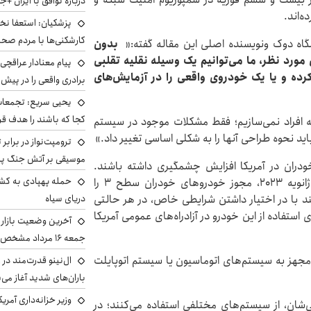
درباره توافق با ایران +ج
‌اند.
پزشکیان: استعفا نخوا
کارشکنی‌ها با مردم صح
نشگاه دوک ونویسنده اصلی این مقاله گفته:«
بدون
ورد نظر، ما می‌توانیم یک وسیله نقلیه تقلبی
پیام معنادار عراقچی:
ده و یا یک خودروی واقعی را در آزمایش‌های
برادری واقعی را در پیش 
یحیی سریع: تجمعات 
کجا که باشند را هدف قر
 به افراد نمی‌سازیم؛ فقط مشکلات موجود در سیستم
اید نحوه طراحی آنها را به شکلی اساسی تغییر داد.»
ترومپت‌نواز در برابر 
موسیقی بر آتش جنگ پیر
خودران در آمریکا افزایش چشمگیری داشته باشند.
حمله پهپادی به کشت
مرسدس بنز، اولین کمپانی اتومبیل‌سازی است که در ژانویه 2023، مجوز خودروهای خودران سطح 3 را
دریای سیاه
ند با در اختیار داشتن شرایطی خاص، در هر حالتی
ی استفاده از این خودرو در آزادراه‌های عمومی آمریکا
آخرین وضعیت بازار ار
جمعه ۱۶ مرداد مشخص شد
 مجهز به سیستم‌های اتوماسیون یا سیستم اتوپایلت
ال‌نینو قدرت‌مند در 
باران‌های شدید آغاز می
وزیر خزانه‌داری آمری
شان، از سیستم‌های مختلفی استفاده می‌کنند؛ در