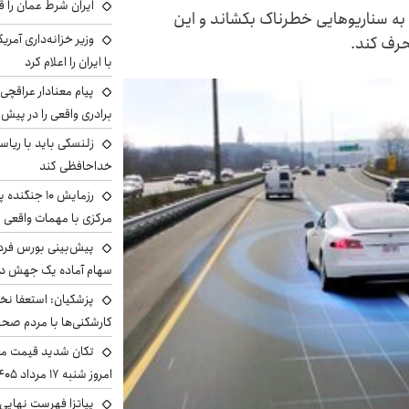
ایران شرط عمان را ق
دران را به سناریو‌هایی خطرناک بکشاند و این
وزیر خزانه‌داری آمری
حرف کند.
با ایران را اعلام کرد
پیام معنادار عراقچی:
برادری واقعی را در پیش 
زلنسکی باید با ریا
خداحافظی کند
رزمایش ۱۰ جن
مرکزی با مهمات واقعی
سهام آماده یک جهش د
پزشکیان: استعفا نخوا
کارشکنی‌ها با مردم صح
تکان شدید قیمت محص
امروز شنبه ۱۷ مرداد ۱۴۰۵
پیاتزا فهرست نهایی 