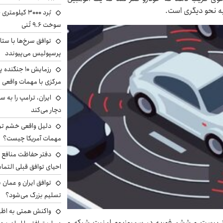
ه نحو دیگری است.
سوخت ۹.۶ تُنی
توافق سرخ‌ها با ستا
پرسپولیس می‌پیوندد
رزمایش ۱۰ جن
مرکزی با مهمات واقعی
دچار می‌کند
دلیل واقعی خشم ترا
مهمات آمریکا چیست؟
دفتر حفاظت منافع ای
احیای توافق قبلی التما
توافق ایران و عمان ب
تسلیم بزرگ می‌شود؟
واکنش همتی به اظهار
روز بیست و ششم فوریه در سمپوزیوم امنیت شبکه و