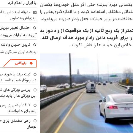
با ایران را اعلام کرد
 یکسانی بهره ببرند؛ حتی اگر مدل خودروها یکسان
تی مختلفی استفاده کرده و یا اندازه‌گیری‌هایی را
بدرقه استاد ابوالقا
ابدی‌اش+تصاویر
حافظت در برابر حملات جعل رادار صورت می‌پذیرد.
احتمال تغییر میزبان
متر از یک ربع ثانیه از یک موقعیت از راه دور به
آبی‌ها به امارات می‌روند
برای فریب دادن رادار مورد هدف ارسال کند
.
رد خاص این حمله ها را فاش نکردند.
پدافند ایران سرنگون شد
بازرگانی
ثبت برند یا خرید برن
کسب‌وکار شما مناسب‌ت
بررسی ویژگی های فن
این ویژگی ها را باید بلد
۷ اقدام ضروری پس 
راهنمای خانواده‌ها
راهی مطمئن برای ح
نوسان