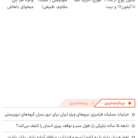
بدون پوچ از PS5
فوری خرید طلا
سوئیسی | سبک،
وام❗❗ هر چی
تا آیفون17 و بیت
مقاوم، طبیعی!
میخوای باهاش
کوین 🔥
ویزیت
بخر!!
رایگان+پرداخت
اقساطی😍
پربازدیدترین
پربحث‌ترین
جزئیات عملیات فرامرزی نیروهای ویژه ایران برای ترور سران گروه‌های تروریستی
نابغه ۱۵ ساله بلژیکی راز طول عمر و توقف پیری انسان را کشف می‌کند؟
نفوذ جریان بارش‌زا به کشور/ امروز و فردا این مناطق آماده بارش باران باشند