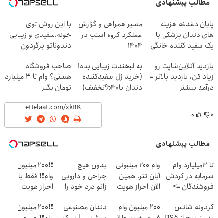
مطالب پیشنهادی
پایان دغدغه هزینه
مسیر همراهی و گزارش
با این روش توی
های دندان پزشکی با
عملکرد گروه اسنپ در
خونه،سفیدی و زیبایی
پک سفید کننده خانگی
۱۴۰۴
دندوناتو برگردون
(40%off)
بازدید آنلاین‌شاپت رو
به لبخندت زیبایی بده!
صاحب فروشگاه
زیاد کن، بازدید بالاتر =
(خرید ژل سفیدکننده
هستی؟ وام تا ۳ میلیارد
درآمد بیشتر
دندان با40%تخفیف)
تومان بگیر
۰
۰
مطالب پیشنهادی
تا 3میلیارد وام
وام 200 میلیونی
بدون هیچ
❗❗200 میلیون
سرمایه در گردش
آبان تتر. همین
جراحی و دارویی
وام❗❗ فقط با
فروشندگان =>
الان احراز هویت
زانو درد خود را
احراز هویت
فروشگاهت رو
کن!
درمان کنید ◀
گردونه شانس
200 میلیون وام
دندان مصنوعی
❗❗200 میلیون
ثبت کن
پرسش نامه ▶