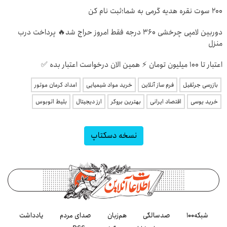
200 سوت نقره هدیه گرمی به شما؛ثبت نام کن
دوربین لامپی چرخشی 360 درجه فقط امروز حراج شد🔥 پرداخت درب
منزل
اعتبار تا ۱۰۰ میلیون تومان ⚡ همین الان درخواست اعتبار بده ✅
بازرسی جرثقیل
فرم ساز آنلاین
خرید مواد شیمیایی
امداد کرمان موتور
خرید یوسی
اقتصاد ایرانی
بهترین بروکر
ارز دیجیتال
بلیط اتوبوس
نسخه دسکتاپ
شبکه۱۰۰
صدسالگی
هم‌زبان
صدای مردم
یادداشت