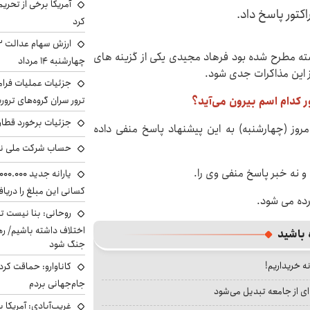
آمریکا برخی از تحریم
کتور پاسخ داد.
کرد
ذشته مطرح شده بود فرهاد مجیدی یکی از گزینه های
چهارشنبه ۱۴ مرداد
وز این مذاکرات جدی شود.
جزئیات عملیات فرامر
 کدام اسم بیرون می‌آید؟
ترور سران گروه‌های ترو
جزئیات برخورد قطار 
روز (چهارشنبه) به این پیشنهاد پاسخ منفی داده
حساب‌ شرکت ملی نف
د و نه خبر پاسخ منفی وی را.
کسانی این مبلغ را دریا
رده می شود.
روحانی: بنا نیست ت
اختلاف داشته باشیم/ ره
 باشید
جنگ شود
نه خریداریم!
کاناوارو: حماقت کردم
جام‌جهانی بردم
ای از جامعه تبدیل می‌شود
غریب‌آبادی: آمریکا 