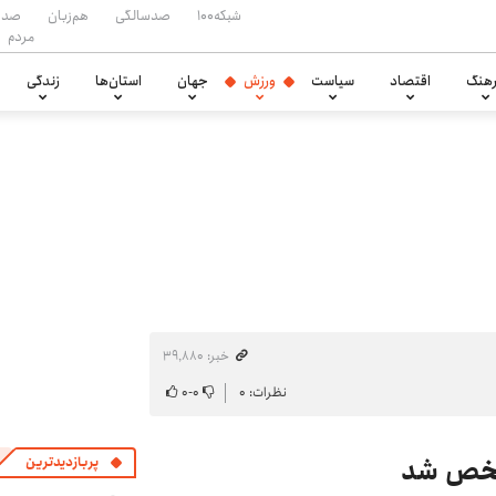
شبکه۱۰۰
صدسالگی
هم‌زبان
صدا
مردم
هنگ
اقتصاد
سیاست
ورزش
جهان
استان‌ها
زندگی
خبر: ۳۹٬۸۸۰
نظرات: ۰
۰
-
۰
مشخص شد
پربازدیدترین