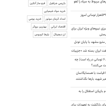
‌های مربوط به سپاه را لغو
بازرسی جرثقیل
فرم ساز آنلاین
خرید مواد شیمیایی
ارزش سهام عدالت ۵۳۲هزار تومانی امروز
امداد کرمان موتور
خرید یوسی
اقتصاد ایرانی
بهترین بروکر
زی نیروهای ویژه ایران برای
ریستی
ارز دیجیتال
بلیط اتوبوس
مترو مشهد با پایان تونل
ت ایران بسته شد +جزییات
یارانه جدید ۶.۰۰۰.۰۰۰ تومانی در راه است/ چه
فت می‌کنند؟
ا قیامت با همسایگانمان
بر شهید بارها نگذاشتند
 بازیکن استقلال را به
برای بازگشت به تعهدات برای