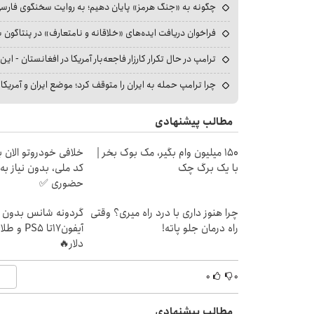
چگونه به «جنگ هرمز» پایان دهیم؛ به روایت سخنگوی فارسی‌ز
فراخوان دریافت ایده‌های «خلاقانه و نامتعارف» در پنتاگون بر
ترامپ در حال تکرار کارزار فاجعه‌بار آمریکا در افغانستان - این 
چرا ترامپ حمله به ایران را متوقف کرد؛ موضع ایران و آمریک
مطالب پیشنهادی
150 میلیون وام بگیر، مک بوک بخر |
خلافی خودروتو الان بب
با یک برگ چک
کد ملی، بدون نیاز به
حضوری ✅
چرا هنوز داری با درد راه میری؟ وقتی
گردونه شانس بدون پو
راه درمان جلو پاته!
آیفون17تا 
دلار🔥
۰
۰
مطالب پیشنهادی