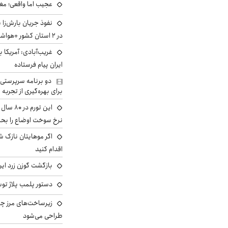
عجیب اما واقعی؛ مغ
نفوذ جریان بارش‌زا 
در ۲ استان کشور +هواشناسی فردا
غریب‌آبادی: آمریکا 
ایران پیام فرستاده
دو برنامه سرپرستی 
برای بهره‌گیری از تجربه
این تور
نرخ سوخت اوضاع را بحرا
اگر موهایتان نازک ش
اقدام کنید
بازگشت گوزن زرد ایر
دستور پلمب پلاژ توس
زیرساخت‌های مرز چی
طراحی می‌شود