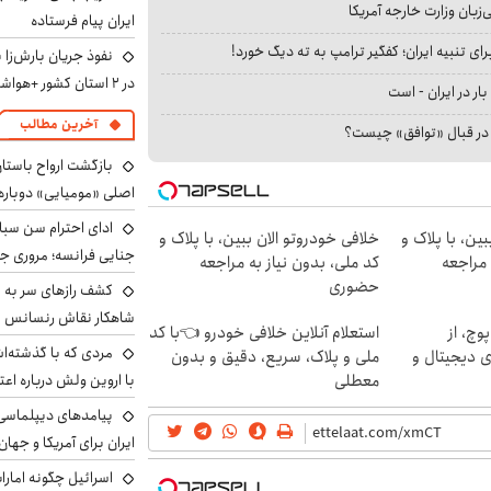
بان وزارت خارجه آمریکا
ایران پیام فرستاده
ای تنبیه ایران؛ کفگیر ترامپ به ته دیگ خورد!
نفوذ جریان بارش‌زا 
در ۲ استان کشور +هواشناسی فردا
بار در ایران - است
آخرین مطالب
ا در قبال «توافق» چیست؟
بازگشت ارواح باستان 
اصلی «مومیایی» دوباره
ادای احترام سن سبا
ین، با پلاک و
خلافی خودروتو الان ببین، با پلاک و
جنایی فرانسه؛ مروری جام
 مراجعه
کد ملی، بدون نیاز به مراجعه
حضوری
کشف رازهای سر به مه
شاهکار نقاش رنسانس ب
چ، از
استعلام آنلاین خلافی خودرو 👈با کد
مردی که با گذشته‌ا
PS5 و طلای دیجیتال و
ملی و پلاک، سریع، دقیق و بدون
معطلی
با اروین ولش درباره اعت
پیامدهای دیپلماسی 
ایران برای آمریکا و جهان
اسرائیل چگونه امارا