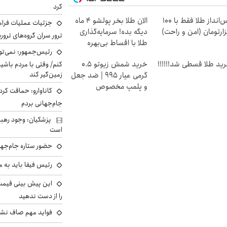
کرد
پس‌انداز طلا فقط با ۱۰۰
الان طلا بخر پولشو 4 ماه
جزئیات عملیات فرامر
ارتومان (امن و راحت)
دیگه بده! سرمایه‌گذاری
ترور سران گروه‌های ترو
طلا با اقساط بی‌بهره
رئیس‌جمهور: نمی‌تو
ید طلا قسطی شد!!!!!!
خرید شمش زیوتو ۰.۵
کنم/ وقتی با مردم باشیم
زمین‌گیر کند
گرمی عیار ۹۹۵ | ضد جعل
و پلمپ مخصوص
کاناوارو: حماقت کردم
جام‌جهانی بردم
پزشکیان: وجود رهبر
است
حضور ستاره جام‌جها
رئیس فیفا باید به 
را از دست ندهید
فواید مهم صاف نشس