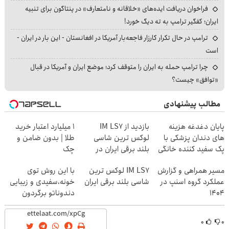
فراخوان دریافت ایده‌های «خلاقانه و نامتعارف» در پنتاگون برای تنبیه
ایران؛ کفگیر ترامپ به ته دیگ خورد!
ترامپ در حال تکرار کارزار فاجعه‌بار آمریکا در افغانستان - این بار در ایران -
است
چرا ترامپ حمله به ایران را متوقف کرد؛ موضع ایران و آمریکا در قبال
«توافق» چیست؟
مطالب پیشنهادی
پایان دغدغه هزینه
بازدید از IM LS7
۱ میلیارد اعتبار خرید
های دندان پزشکی با
لوکس ترین شاسی
طلا | بدون ضامن و
پک سفید کننده خانگی
بلند برقی ایران در
چک
باشگاه انقلاب
مسیر همراهی و گزارش
IM LS7 لوکس ترین
با این روش توی
عملکرد گروه اسنپ در
شاسی بلند برقی ایران
خونه،سفیدی و زیبایی
۱۴۰۴
دندوناتو برگردون
(40%off)
۰
۰