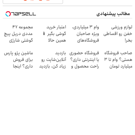
مطالب پیشنهادی
لوازم ورزشی
وام ۳ میلیاردی،
اعتبار خرید
مجموعه 47
خفن رو اقساطی
ویژه صاحبان
گوشی بگیر 📱
عددی دریل پیچ
بخر!
فروشگاه‌های
همین حالا
گوشتی شارژی
آنلاین و حضوری
درخواست اعتبار
(تخفیف به مدت
صاحب فروشگاه
فروشگاه حضوری
بازدید
ماشین پژو پارس
بده 🎯
محدود)
هستی؟ وام تا ۳
یا اینترنتی داری؟
آنلاین‌شاپت رو
برای فروش
میلیارد تومان
راحت محصول و
زیاد کن، بازدید
داری؟ اینجا
بگیر
خدماتت رو
بالاتر = درآمد
سریع بفروشش
بفروش
بیشتر