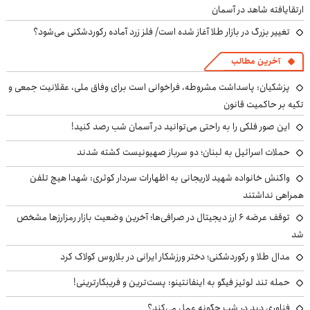
ارتقایافته شاهد در آسمان
تغییر بزرگ در بازار طلا آغاز شده است/ فلز زرد آماده رکوردشکنی می‌شود؟
آخرین مطالب
پزشکیان: پاسداشت مشروطه، فراخوانی است برای وفاق ملی، عقلانیت جمعی و
تکیه بر حاکمیت قانون
این صور فلکی را به راحتی می‌توانید در آسمان شب رصد کنید!
حملات اسرائیل به لبنان؛ دو سرباز صهیونیست کشته شدند
واکنش خانواده شهید لاریجانی به اظهارات سردار کوثری: شهدا هیچ تلفن
همراهی نداشتند
توقف عرضه ۶ ارز دیجیتال در صرافی‌ها؛ آخرین وضعیت بازار رمزارزها مشخص
شد
مدال طلا و رکوردشکنی؛ دختر ورزشکار ایرانی در بلاروس کولاک کرد
حمله تند لوئیز فیگو به اینفانتینو: پست‌ترین و فریبکارترینی!
فناوری دید در شب چگونه عمل می‌کند؟