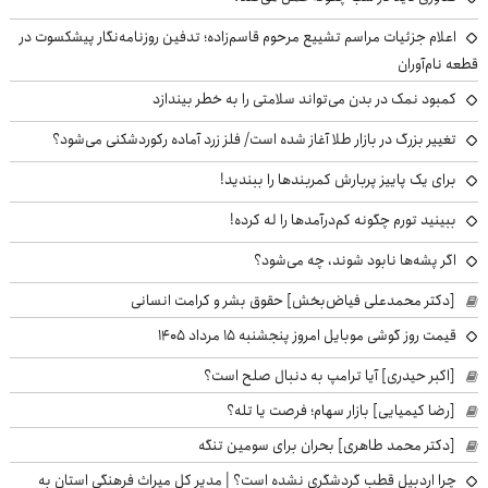
اعلام جزئیات مراسم تشییع مرحوم قاسم‌زاده؛ تدفین روزنامه‌نگار پیشکسوت در
قطعه نام‌آوران
کمبود نمک در بدن می‌تواند سلامتی را به خطر بیندازد
تغییر بزرگ در بازار طلا آغاز شده است/ فلز زرد آماده رکوردشکنی می‌شود؟
برای یک پاییز پربارش کمربندها را ببندید!
ببینید تورم چگونه کم‌درآمدها را له کرده!
اگر پشه‌ها نابود شوند، چه می‌شود؟
[دکتر محمدعلی فیاض‌بخش] حقوق بشر و کرامت انسانی
قیمت روز گوشی موبایل امروز پنجشنبه ۱۵ مرداد ۱۴۰۵
[اکبر حیدری] آیا ترامپ به دنبال صلح است؟
[رضا کیمیایی] بازار سهام؛ فرصت یا تله؟
[دکتر محمد طاهری] بحران برای سومین تنگه
چرا اردبیل قطب گردشگری نشده است؟ | مدیر کل میراث فرهنگی استان به