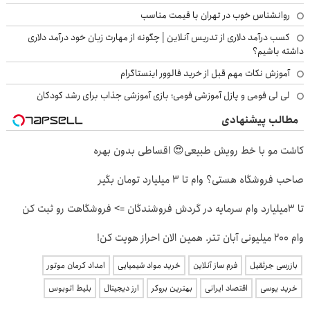
روانشناس خوب در تهران با قیمت مناسب
کسب درآمد دلاری از تدریس آنلاین | چگونه از مهارت زبان خود درآمد دلاری
داشته باشیم؟
آموزش نکات مهم قبل از خرید فالوور اینستاگرام
لی لی فومی و پازل آموزشی فومی؛ بازی آموزشی جذاب برای رشد کودکان
مطالب پیشنهادی
کاشت مو با خط رویش طبیعی😍 اقساطی بدون بهره
صاحب فروشگاه هستی؟ وام تا ۳ میلیارد تومان بگیر
تا 3میلیارد وام سرمایه در گردش فروشندگان => فروشگاهت رو ثبت کن
وام 200 میلیونی آبان تتر. همین الان احراز هویت کن!
بازرسی جرثقیل
فرم ساز آنلاین
خرید مواد شیمیایی
امداد کرمان موتور
خرید یوسی
اقتصاد ایرانی
بهترین بروکر
ارز دیجیتال
بلیط اتوبوس