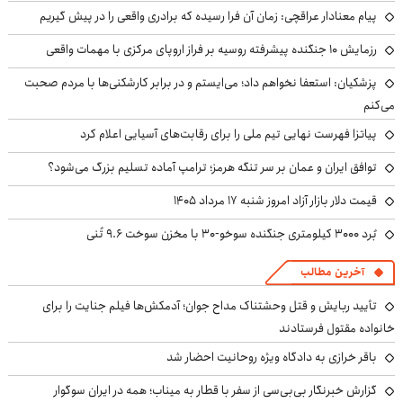
پیام معنادار عراقچی: زمان آن فرا رسیده که برادری واقعی را در پیش گیریم
رزمایش ۱۰ جنگنده پیشرفته روسیه بر فراز اروپای مرکزی با مهمات واقعی
پزشکیان: استعفا نخواهم داد؛ می‌ایستم و در برابر کارشکنی‌ها با مردم صحبت
می‌کنم
پیاتزا فهرست نهایی تیم ملی را برای رقابت‌های آسیایی اعلام کرد
توافق ایران و عمان بر سر تنگه هرمز؛ ترامپ آماده تسلیم بزرگ می‌شود؟
قیمت دلار بازار آزاد امروز شنبه ۱۷ مرداد ۱۴۰۵
بُرد ۳۰۰۰ کیلومتری جنگنده سوخو-۳۰ با مخزن سوخت ۹.۶ تُنی
آخرین مطالب
تأیید ربایش و قتل وحشتناک مداح جوان؛ آدمکش‌ها فیلم جنایت را برای
خانواده مقتول فرستادند
باقر خرازی به دادگاه ویژه روحانیت احضار شد
گزارش خبرنگار بی‌بی‌سی از سفر با قطار به میناب؛ همه در ایران سوگوار