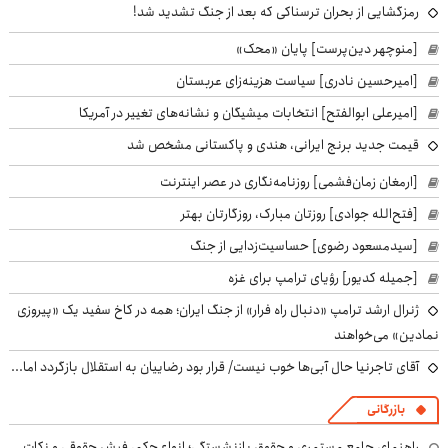
رمزگشایی از بحران ترسناکی که بعد از جنگ تشدید شد!
[منوچهر دین‌پرست] پایان «محک»
[امیرحسین نادری] سیاست هزینه‌زای عربستان
[امیرعلی ابوالفتح] انتخابات میشیگان و نشانه‌های تغییر در آمریکا
قیمت جدید برنج ایرانی، هندی و پاکستانی مشخص شد
[ارمغان زمان‌فشمی] روزنامه‌نگاری در عصر اینترنت
[فتح‌الله جوادی] روزتان مبارک، روزگارتان بهتر
[سیدمسعود رضوی] حساسیت‌زدایی از جنگ
[جمیله کدیور] رؤیای ترامپ برای غزه
ژنرال ارشد ترامپ «دنبال راه فرار» از جنگ ایران؛ همه در کاخ سفید یک «پیروزی
نمادین» می‌خواهند
آقای تاجرنیا حال آبی‌ها خوب نیست/ قرار بود رضاییان به استقلال بازگردد اما...
بازرگانی
راهنمای جامع مستمری و حقوق بازنشستگی؛ انواع حکم، فیش حقوقی و نکات