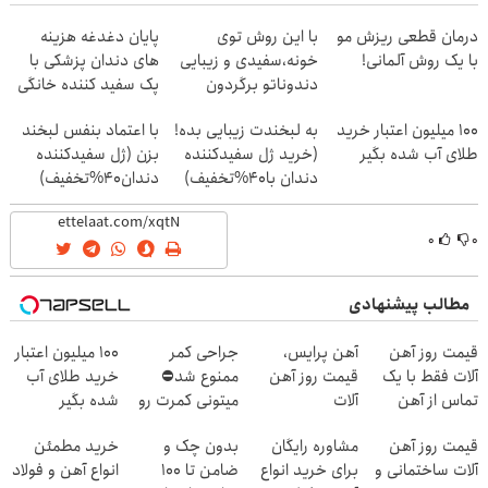
درمان قطعی ریزش مو
با این روش توی
پایان دغدغه هزینه
با یک روش آلمانی!
خونه،سفیدی و زیبایی
های دندان پزشکی با
دندوناتو برگردون
پک سفید کننده خانگی
(40%off)
100 میلیون اعتبار خرید
به لبخندت زیبایی بده!
با اعتماد بنفس لبخند
طلای آب شده بگیر
(خرید ژل سفیدکننده
بزن (ژل سفیدکننده
دندان با40%تخفیف)
دندان40%تخفیف)
۰
۰
مطالب پیشنهادی
قیمت روز آهن
آهن پرایس،
جراحی کمر
100 میلیون اعتبار
آلات فقط با یک
قیمت روز آهن
ممنوع شد⛔
خرید طلای آب
تماس از آهن
آلات
میتونی کمرت رو
شده بگیر
پرایس
در منزل درمان
قیمت روز آهن
مشاوره رایگان
بدون چک و
خرید مطمئن
کنی! 👈🏻
آلات ساختمانی و
برای خرید انواع
ضامن تا 100
انواع آهن و فولاد
پرسش‌نامه