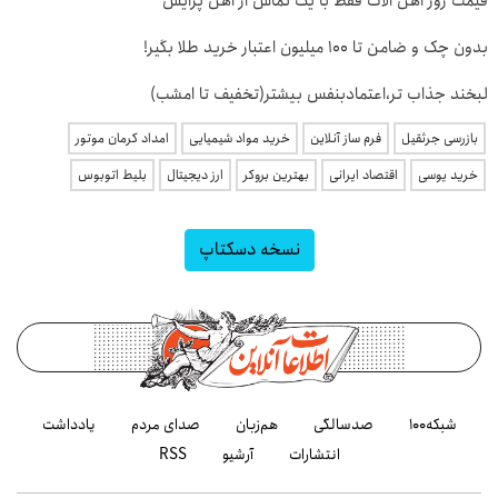
قیمت روز آهن آلات فقط با یک تماس از آهن پرایس
بدون چک و ضامن تا 100 میلیون اعتبار خرید طلا بگیر!
لبخند جذاب تر،اعتمادبنفس بیشتر(تخفیف تا امشب)
بازرسی جرثقیل
فرم ساز آنلاین
خرید مواد شیمیایی
امداد کرمان موتور
خرید یوسی
اقتصاد ایرانی
بهترین بروکر
ارز دیجیتال
بلیط اتوبوس
نسخه دسکتاپ
شبکه۱۰۰
صدسالگی
هم‌زبان
صدای مردم
یادداشت
انتشارات
آرشیو
RSS