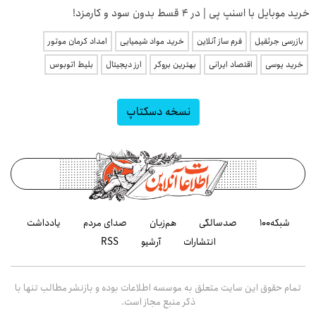
خرید موبایل با اسنپ پی | در ۴ قسط بدون سود و کارمزد!
بازرسی جرثقیل
فرم ساز آنلاین
خرید مواد شیمیایی
امداد کرمان موتور
خرید یوسی
اقتصاد ایرانی
بهترین بروکر
ارز دیجیتال
بلیط اتوبوس
نسخه دسکتاپ
شبکه۱۰۰
صدسالگی
هم‌زبان
صدای مردم
یادداشت
انتشارات
آرشیو
RSS
تمام حقوق این سایت متعلق به موسسه اطلاعات بوده و بازنشر مطالب تنها با
ذکر منبع مجاز است.