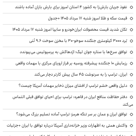
نفوذ جریان بارش‌زا به کشور؛ ۴ استان امروز برای بارش باران آماده باشند
قیمت سکه و طلا امروز شنبه ۱۷ مرداد ۱۴۰۵ +جدول
تکان شدید قیمت محصولات ایران‌خودرو و سایپا امروز شنبه ۱۷ مرداد ۱۴۰۵
بُرد ۳۰۰۰ کیلومتری جنگنده سوخو-۳۰ با مخزن سوخت ۹.۶ تُنی
توافق سرخ‌ها با ستاره جوان لیگ؛ اژدهاکش به پرسپولیس می‌پیوندد
رزمایش ۱۰ جنگنده پیشرفته روسیه بر فراز اروپای مرکزی با مهمات واقعی
ایران، ترامپ را به سرنوشت ۴۵ سال پیش کارتر دچار می‌کند
دلیل واقعی خشم ترامپ از افشای میزان ذخایر مهمات آمریکا چیست؟
دفتر حفاظت منافع ایران در قاهره: ترامپ برای احیای توافق قبلی التماس
می‌کند
توافق ایران و عمان بر سر تنگه هرمز؛ ترامپ آماده تسلیم بزرگ می‌شود؟
واکنش همتی به اظهارات وزیر خزانه‌داری آمریکا درباره توافق با ایران +جزئیات