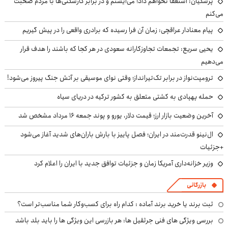
پزشکیان: استعفا نخواهم داد؛ می‌ایستم و در برابر کارشکنی‌ها با مردم صحبت
می‌کنم
پیام معنادار عراقچی: زمان آن فرا رسیده که برادری واقعی را در پیش گیریم
یحیی سریع: تجمعات تجاوزکارانه سعودی در هر کجا که باشند را هدف قرار
می‌دهیم
ترومپت‌نواز در برابر تک‌تیرانداز؛ وقتی نوای موسیقی بر آتش جنگ پیروز می‌شود!
حمله پهپادی به کشتی متعلق به کشور ترکیه در دریای سیاه
آخرین وضعیت بازار ارز؛ قیمت دلار، یورو و پوند جمعه ۱۶ مرداد مشخص شد
ال‌نینو قدرت‌مند در ایران؛ فصل پاییز با بارش باران‌های شدید آغاز می‌شود
+جزئیات
وزیر خزانه‌داری آمریکا زمان و جزئیات توافق جدید با ایران را اعلام کرد
بازرگانی
ثبت برند یا خرید برند آماده : کدام راه برای کسب‌وکار شما مناسب‌تر است؟
بررسی ویژگی های فنی جرثقیل ها: هر بازرسی این ویژگی ها را باید بلد باشد