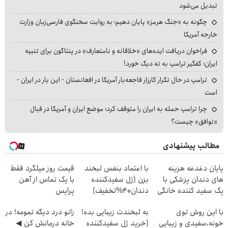
تبدیل می‌شود
چگونه به «جنگ هرمز» پایان دهیم؛ به روایت سخنگوی فارسی‌زبان وزارت
خارجه آمریکا
فراخوان دریافت ایده‌های «خلاقانه و نامتعارف» در پنتاگون برای تنبیه
ایران؛ کفگیر ترامپ به ته دیگ خورد!
ترامپ در حال تکرار کارزار فاجعه‌بار آمریکا در افغانستان - این بار در ایران -
است
چرا ترامپ حمله به ایران را متوقف کرد؛ موضع ایران و آمریکا در قبال
«توافق» چیست؟
مطالب پیشنهادی
پایان دغدغه هزینه
با اعتماد بنفس لبخند
قیمت روز میلگرد فقط
های دندان پزشکی با
بزن (ژل سفیدکننده
با یک تماس از آهن
پک سفید کننده خانگی
دندان40%تخفیف)
پرایس
با این روش توی
به لبخندت زیبایی بده!
زانو درد دیگه تمومه! در
خونه،سفیدی و زیبایی
(خرید ژل سفیدکننده
خانه درمانش کن ◀