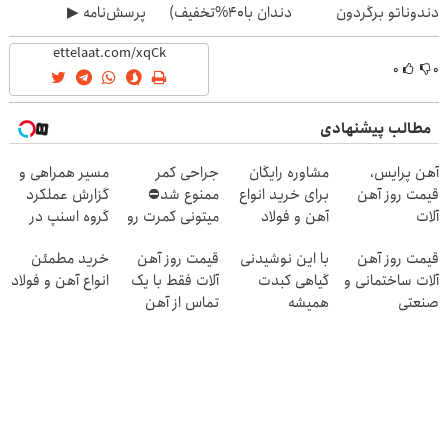
دندوناتو برگردون
دندان با40%تخفیف)
پرسش‌نامه ▶
(40%off)
۰
۰
مطالب پیشنهادی
آهن پرایس،
مشاوره رایگان
جراحی کمر
مسیر همراهی و
قیمت روز آهن
برای خرید انواع
ممنوع شد⛔
گزارش عملکرد
آلات
آهن و فولاد
میتونی کمرت رو
گروه اسنپ در
در منزل درمان
۱۴۰۴
قیمت روز آهن
با این نوشیدنی
قیمت روز آهن
خرید مطمئن
کنی! 👈🏻
آلات ساختمانی و
گیاهی کبدت
آلات فقط با یک
انواع آهن و فولاد
پرسش‌نامه
صنعتی
همیشه
تماس از آهن
پرقدرته55%تخفیف
پرایس