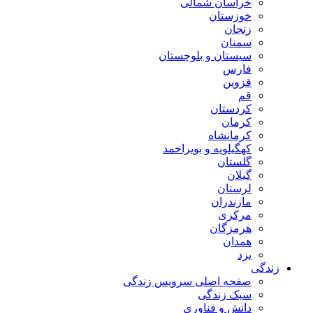
خراسان شمالی
خوزستان
زنجان
سمنان
سیستان و بلوچستان
فارس
قزوین
قم
کردستان
کرمان
کرمانشاه
کهگیلویه و بویراحمد
گلستان
گیلان
لرستان
مازندران
مرکزی
هرمزگان
همدان
یزد
زندگی
صفحه اصلی سرویس زندگی
سبک زندگی
دانش و فناوری