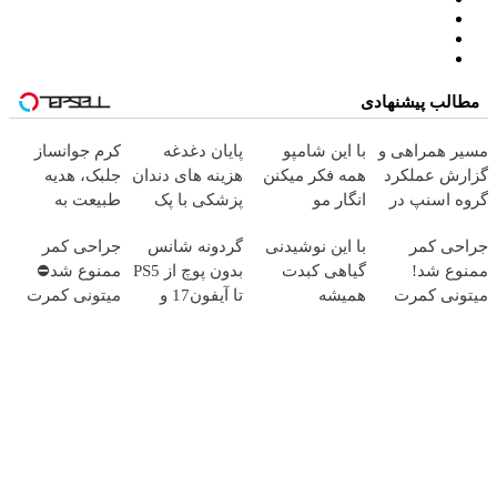
مطالب پیشنهادی
مسیر همراهی و
با این شامپو
پایان دغدغه
کرم جوانساز
گزارش عملکرد
همه فکر میکنن
هزینه های دندان
جلبک، هدیه
گروه اسنپ در
انگار مو
پزشکی با پک
طبیعت به
۱۴۰۴
کاشتی!!!!!
سفید کننده
شما(خرید با
جراحی کمر
با این نوشیدنی
گردونه شانس
جراحی کمر
خانگی
تخفیف ویژه)
ممنوع شد!
گیاهی کبدت
بدون پوچ از PS5
ممنوع شد⛔
میتونی کمرت
همیشه
تا آیفون17 و
میتونی کمرت
رو در منزل
پرقدرته55%تخفیف
بیت کوین 🔥
رو در منزل
درمان کنی!
درمان کنی! 👈🏻
((پرسش‌نامه))
پرسش‌نامه