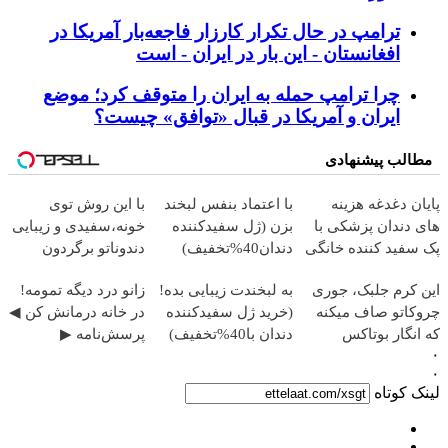
ترامپ در حال تکرار کارزار فاجعه‌بار آمریکا در
افغانستان - این بار در ایران - است
چرا ترامپ حمله به ایران را متوقف کرد؛ موضع
ایران و آمریکا در قبال «توافق» چیست؟
مطالب پیشنهادی
پایان دغدغه هزینه
با اعتماد بنفس لبخند
با این روش توی
های دندان پزشکی با
بزن (ژل سفیدکننده
خونه،سفیدی و زیبایی
پک سفید کننده خانگی
دندان40%تخفیف)
دندوناتو برگردون
(40%off)
این کرم جلبک، جوری
به لبخندت زیبایی بده!
زانو درد دیگه تمومه!
چروکاتو صاف میکنه
(خرید ژل سفیدکننده
در خانه درمانش کن ◀
که انگار بوتاکس
دندان با40%تخفیف)
پرسش‌نامه ▶
۰
کردی!(تخفیف ویژه)
۰
لینک کوتاه