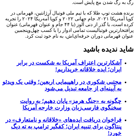
رگ به رگ شدن مچ پایش است.
برنده هشت توپ طلا که با تیم ملی فوتبال آرژانتین، قهرمانی در
کوپا آمه‌ریکا ۲۰۲۱، جام جهانی ۲۰۲۲ و کوپا آمه‌ریکا ۲۰۲۴ را تجربه
کرده است، با گذر از دنی آلوز (با ۴۴ جام و عنوان قهرمانی) عنوان
پرافتخارترین فوتبالیست تمامی ادوار را با کسب چهل‌وپنجمین
عنوان قهرمانی دوران حرفه‌ای‌اش، به نام خود ثبت کرد.
شاید ندیده باشید
آشکارترین اعتراف آمریکا به شکست در برابر
ایران؛ ایده خلاقانه خریداریم!
مجتبی شکوری در راهپیمایی اربعین؛ وقتی یک ویدئو
به آیینه‌ای از جامعه تبدیل می‌شود
چگونه به «جنگ هرمز» پایان دهیم؛ به روایت
سخنگوی فارسی‌زبان وزارت خارجه آمریکا
فراخوان دریافت ایده‌های «خلاقانه و نامتعارف» در
پنتاگون برای تنبیه ایران؛ کفگیر ترامپ به ته دیگ
خورد!