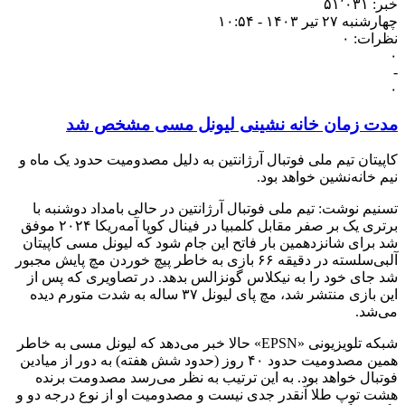
خبر: ۵۱٬۰۳۱
چهارشنبه ۲۷ تیر ۱۴۰۳ - ۱۰:۵۴
نظرات: ۰
۰
-
۰
مدت زمان خانه‌ نشینی لیونل مسی مشخص شد
کاپیتان تیم ملی فوتبال آرژانتین به دلیل مصدومیت حدود یک ماه و
نیم خانه‌نشین خواهد بود.
تسنیم نوشت: تیم ملی فوتبال آرژانتین در حالی بامداد دوشنبه با
برتری یک بر صفر مقابل کلمبیا در فینال کوپا آمه‌ریکا ۲۰۲۴ موفق
شد برای شانزدهمین بار فاتح این جام شود که لیونل مسی کاپیتان
آلبی‌سلسته در دقیقه ۶۶ بازی به خاطر پیچ خوردن مچ پایش مجبور
شد جای خود را به نیکلاس گونزالس بدهد. در تصاویری که پس از
این بازی منتشر شد، مچ پای لیونل ۳۷ ساله به شدت متورم دیده
می‌شد.
شبکه تلویزیونی «EPSN» حالا خبر می‌دهد که لیونل مسی به خاطر
همین مصدومیت حدود ۴۰ روز (حدود شش هفته) به دور از میادین
فوتبال خواهد بود. به این ترتیب به نظر می‌رسد مصدومت برنده
هشت توپ طلا آنقدر جدی نیست و مصدومیت او از نوع درجه دو و