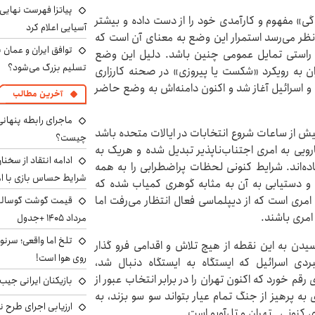
پیاتزا فهرست نهایی 
ی» مفهوم و کارآمدی خود را از دست داده و بیشتر
آسیایی اعلام کرد
 نظر می‌رسد استمرار این وضع به معنای آن است که
توافق ایران و عمان ب
ه راستی تمایل عمومی چنین باشد. دلیل این وضع
تسلیم بزرگ می‌شود؟
ران به رویکرد «شکست یا پیروزی» در صحنه کارزاری
 اسرائیل آغاز شد و اکنون دامنه‌اش به وضع حاضر
آخرین مطالب
ماجرای رابطه پنهانی
پیش از ساعات شروع انتخابات در ایالات متحده باشد
چیست؟
رویی به امری اجتناب‌ناپذیر تبدیل شده و هریک به
ادامه انتقاد از سخنا
ده‌اند. شرایط کنونی لحظات پراضطرابی را به همه
شرایط حساس بازی با ا
و دستیابی به آن به مثابه گوهری کمیاب شده که
امری است که از دیپلماسی فعال انتظار می‌رفت اما
امری باشند.
مرداد ۱۴۰۵ +جدول
تلخ اما واقعی؛ سرنو
یدن به این نقطه از هیچ تلاش و اقدامی فرو گذار
روی هوا است!
ردی اسرائیل که ایستگاه به ایستگاه دنبال شد،
رقم خورد که اکنون تهران را در برابر انتخاب‌ عبور از
بازیکنان ایرانی جیب ا
به پرهیز از جنگ تمام عیار بتواند سو سو بزند، به
ارزیابی اجرای طرح ن
ی کنونی تهران و تل‌آویو است.