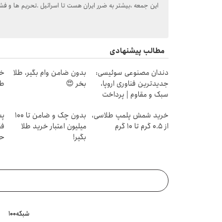
این جمعه ،بیشتر به ضرر ایران هست تا اسرائیل .تحریم ها و فشا
مطالب پیشنهادی
دندان مصنوعی سوئیسی:
بدون ضامن وام بگیر، طلا
جدیدترین فناوری اروپا،
بخر 😍
طل
سبک و مقاوم | پرداخت
قسطی
خرید شمش پلمپ طلاسی،
بدون چک و ضامن تا 100
پس
از ۰.۵ گرم تا ۱۰ گرم
میلیون اعتبار خرید طلا
فق
بگیر!
حد
شبکه۱۰۰