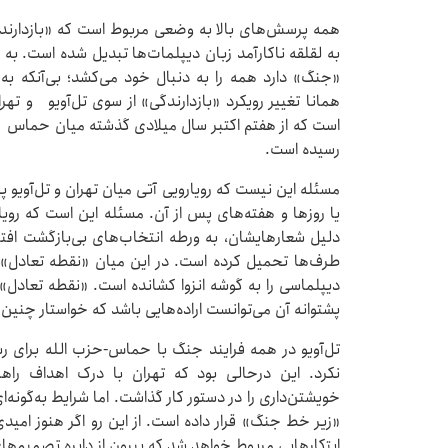
همه پرسش‌های بالا به وضعی مربوط است که «بازدارندگ
به لقلقه ناکارآمد زبان دیپلمات‌ها تبدیل شده است. به
«جنگ» دارد همه را به دنبال خود می‌کشد؛ بی‌آنکه ب
همانا تغییر رویکرد «بازدارندگی» از سوی تل‌آویو و ته
است که از هفتم اکتبر سال میلادی گذشته میان حماس و
رسیده است.
مسئله این نیست که رویارویی آتی میان تهران و تل‌آویو 
یا روزها و هفته‌های پس از آن. مسئله این است که رویا
دلیل شعارهایشان، به ورطه انتخاب‌های بی‌بازگشت افتا
طرف‌ها تحمیل کرده است. در این میان «نقطه تعادل» 
دیپلماسی را به گوشه انزوا کشانده است. «نقطه تعادل» 
پشتوانه آن می‌توانست اراده‌هایی باشد که خواستار چنین 
تل‌آویو در همه فرایند جنگ با حماس-حزب الله برای رس
نکرد. این درحالی بود که تهران با درک اهداف راهب
خویشتن‌داری را در دستور کار گذاشت. اما شرایط به‌گونه‌ای 
«زیر خط جنگ» قرار داده است. از این رو اگر هنوز امیدی 
ابتکارهایی مربوط خواهد شد که بیرون از دایره تصمیم‌ها