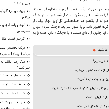
وزیر بهداشت
ا در صورت ارائه ایده‌ای قوی و ابتکارهایی مانند
ورود پای مرغ آذربای
با در سال ۱۹۶۱ میلادی به کار گرفته شد، هنوز ممکن است از شعله‌ور شدن جنگ
ویتنام
اند از یک‌سو به جنگ‌طلبی تل‌آویو مهار بزند. از
دگی» تغییر داده و با قبول شرایط «جنگ سرد» میان
بندرعباس
آیا چنین اراده‌ای هست؟ یا «جنگ» دارد همه را به
افزایش قیمت طلا امروز شنبه 
ترکیه نخستین بمب س
 باشید
پرتاب از پهپاد آزمایش ک
نه خریداریم!
تذکر رهبر انقلاب به 
نمی‌کنید؟
ای از جامعه تبدیل می‌شود
پیامدهای حذف ارز تر
بان وزارت خارجه آمریکا
جلوگیری از پیامدها
ای تنبیه ایران؛ کفگیر ترامپ به ته دیگ خورد!
شرایط سخت بازنشست
بار در ایران - است
فارن افرز: آمریکا بای
ا در قبال «توافق» چیست؟
عقب‌نشینی از منطقه خ