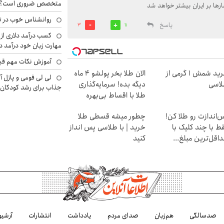
متخصص ضروری است؟
رها بر ایران بیشتر خواهد شد
روانشناس خوب در ت
پاسخ
3
11
کسب درآمد دلاری از 
مهارت زبان خود درآمد د
آموزش نکات مهم قبل 
خرید شمش 1 گرمی از
الان طلا بخر پولشو 4 ماه
لی لی فومی و پازل آ
اسی
دیگه بده! سرمایه‌گذاری
جذاب برای رشد کودکان
طلا با اقساط بی‌بهره
‌اندازت رو طلا کن!
چطور میشه قسطی طلا
ط با چند کلیک با
خرید | با طلاسی پس انداز
اقل‌ترین مبلغ...
کنید
صدسالگی
هم‌زبان
صدای مردم
یادداشت
انتشارات
آرشیو