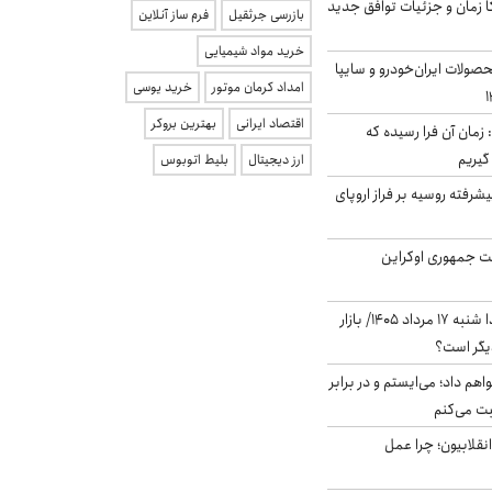
کا زمان و جزئیات توافق جدید
بازرسی جرثقیل
فرم ساز آنلاین
خرید مواد شیمیایی
ولات ایران‌خودرو و سایپا
امداد کرمان موتور
خرید یوسی
اقتصاد ایرانی
بهترین بروکر
 زمان آن فرا رسیده که
گیریم
ارز دیجیتال
بلیط اتوبوس
گنده پیشرفته روسیه بر فراز اروپای
ست جمهوری اوکراین
پیش‌بینی بورس فردا شنبه ۱۷ مرداد ۱۴۰۵/ بازار
یگر است؟
هم داد؛ می‌ایستم و در برابر
بت می‌کنم
انقلابیون؛ چرا عمل