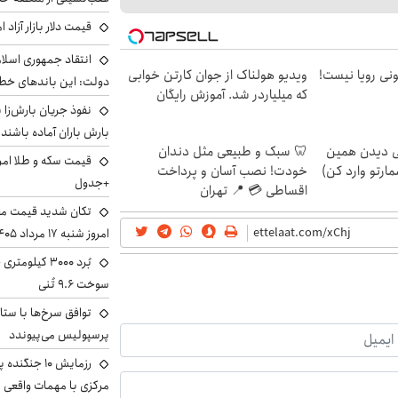
قیمت دلار بازار آزاد امروز شنب
انتقاد جمهوری اسلام
هی 800 میلیونی رویا نیست!
ویدیو هولناک از جوان کارتن خوابی
دولت: این باندهای خطرن
که میلیاردر شد. آموزش رایگان
بارش باران آماده باشند
لی دیدن همین
🦷 سبک و طبیعی مثل دندان
مارتو وارد کن)
خودت! نصب آسان و پرداخت
+جدول
اقساطی 💳 📍 تهران
تکان شدید قیمت محص
امروز شنبه ۱۷ مرداد ۱۴۰۵
سوخت ۹.۶ تُنی
توافق سرخ‌ها با ستا
پرسپولیس می‌پیوندد
رزمایش ۱۰ جن
مرکزی با مهمات واقعی