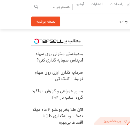
ی
یادداشت
انتشارات
آرشیو
ویدیو
نسخه روزنامه
مطالب پیشنهادی
میدونستی میتونی روی سهام
آدیداس سرمایه گذاری کنی؟
سرمایه گذاری ارزی روی سهام
تویوتا - کلیک کن
مسیر همراهی و گزارش عملکرد
گروه اسنپ در ۱۴۰۴
الان طلا بخر پولشو 4 ماه دیگه
بده! سرمایه‌گذاری طلا با
پربحث‌ترین
اقساط بی‌بهره