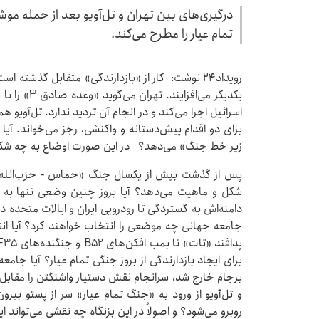
درگیری‌های بین تهران و تل‌آویو بعد از حمله موش
تمام عیار را مطرح می‌کند.
رویداد۲۴ نوشت: کار از «بازدارندگی» متقابل گذشته
یکدیگر می‌اف
اسرائیل اجرا می‌کند و در انجام آن تردید ندارد. تل‌آویو
برای دو اقدام پیش‌دستانه و واکنشی، رجز می‌خواند. آیا 
زیر خط جنگ» می‌دهد؟ در این صورت اوضاع به چه شکل
پس از گذشت بیش از یکسال جنگ «حماس - حزب‌الله و ا
شکل و ماهیت می‌دهد؟ آیا بروز چنین وضعی تنها به 
دامنه‌اش به گستردگی تا رودرویی ایران و ایالات متحده در
جامعه جهانی چه موضعی را انتخاب خواهند کرد؟ آیا انت
برای ایجاد بازدارندگی از بروز جنگی تمام عیار؟ آیا جامعه
برجام خارج شد، سرانجام نقش دستیار واشنگتن را مقابل تهر
و تل‌آویو از ورود به «جنگ تمام عیار» سر از پستو بی
روبرو می‌شود؟ و اصولاُ در این بزنگاه چه نقشی می‌تواند ای