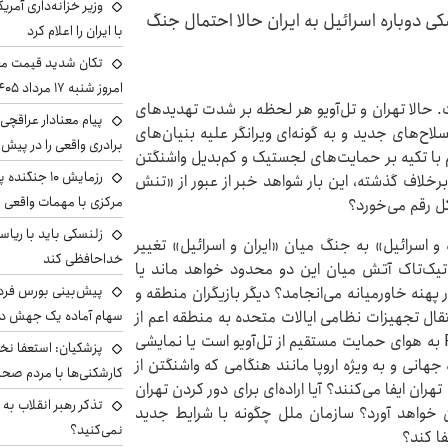
وزیر خزانه‌داری آمری
کی دوباره اسرائیل به ایران حالا احتمال جنگ
با ایران را اعلام کرد
تکان شدید قیمت محص
امروز شنبه ۱۷ مرداد ۱۴۰۵
 است. حالا تهران و تل‌آویو هر لحظه بر شدت تهدیدهای
پیام معنادار عراقچی:
زایند. تهران می‌گوید «وعده صادق ۳» را با سلاح‌های جدید و به گونه‌ای ویرانگر علیه بنیان‌های
برادری واقعی را در پیش 
 هم با تکیه بر حمایت‌های لجستیک و کم‌بدیل واشنگتن
رزمایش ۱۰ جن
برخلاف گذشته، این بار شواهد خبر از عبور از «تنش
مرکزی با مهمات واقعی
 رقم می‌خورد؟
زلنسکی باید با ریا
سرائیل» به جنگ میان «ایران و اسرائیل» تغییر
خداحافظی کند
تیک‌تاک آتش میان این دو محدود خواهد ماند یا
 پهنه خاورمیانه می‌انجامد؟ دیگر بازیگران منطقه و
قال تجهیزات نظامی ایالات متحده به منطقه اعم از
سهام آماده یک جهش د
پدافند «تات» تا بمب افکن‌های B۵۲ و جنگنده‌های F۳۵ به هوای حمایت مستقیم از تل‌آویو است یا نمایشی
پزشکیان: استعفا نخوا
 جهانی و به ویژه اروپا مانند هنگامی که واشنگتن از
کارشکنی‌ها با مردم صح
ان ایفا می‌کنند؟ آیا اراده‌ای برای دور کردن تهران
تذکر رهبر انقلاب به 
رون خواهد آورد؟ سازمان ملل چگونه با شرایط جدید
نمی‌کنید؟
فا کند؟