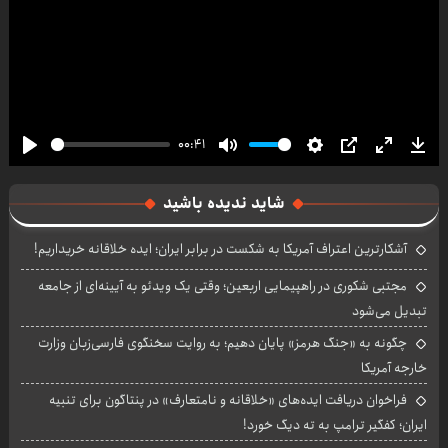
00:41
Play
Mute
Settings
PIP
Enter
Dow
fullscre
شاید ندیده باشید
آشکارترین اعتراف آمریکا به شکست در برابر ایران؛ ایده خلاقانه خریداریم!
مجتبی شکوری در راهپیمایی اربعین؛ وقتی یک ویدئو به آیینه‌ای از جامعه
تبدیل می‌شود
چگونه به «جنگ هرمز» پایان دهیم؛ به روایت سخنگوی فارسی‌زبان وزارت
خارجه آمریکا
فراخوان دریافت ایده‌های «خلاقانه و نامتعارف» در پنتاگون برای تنبیه
ایران؛ کفگیر ترامپ به ته دیگ خورد!