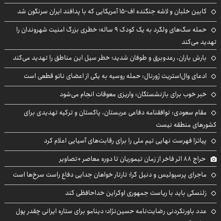
کابین خلبان و لاشه جنگنده اف-۱۵ آمریکایی که با پدافند ایران سرنگون شد
حمله سگ‌های ولگرد به یک کودک ۹ ساله؛ خطری بزرگ امنیت شهروندان را
تهدید می‌کند
بارش باران، رعدوبرق و طوفان شدید؛ خطر سیل این مناطق را تهدید می‌کند
ادعای وال‌استریت ژورنال: حمله روسیه به یکی از اعضای ناتو قطعی است
خبر خوب برای بازنشستگان: واریزی معوقات انجام می‌شود
مقام سعودی: توافقنامه دفاعی عربستان، پاکستان و ترکیه تهدیدی برای
کشورهای منطقه نیست
پیاتزا فهرست نهایی تیم ملی را برای رقابت‌های آسیایی اعلام کرد
حراج ۸۸ اثر فاخر از زمان تیموریان تا دوره معاصر +تصاویر
ماجرای پرسپولیس و دنیل گرا؛ تارتار خواهان جدایی دفاع راست سرخ‌ها است
زلنسکی باید با ریاست جمهوری اوکراین خداحافظی کند
عدد باورنکردنی رضایت‌نامه حسین‌نژاد؛ دینامو برای ستاره ایرانی چقدر پول