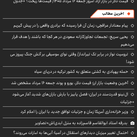
قیمت دلار در بازار آزاد امروز جمعه ۱۶ مرداد ۱۴۰۵/ قیمت‌ها ریخت؟ +جدول
آخرین مطالب
پیام معنادار عراقچی: زمان آن فرا رسیده که برادری واقعی را در پیش گیریم
یحیی سریع: تجمعات تجاوزکارانه سعودی در هر کجا که باشند را هدف قرار
می‌دهیم
ترومپت نواز در برابر تک تیرانداز/ وقتی نوای موسیقی بر آتش جنگ پیروز می
شود!
حمله پهپادی به کشتی متعلق به کشور ترکیه در دریای سیاه
آخرین وضعیت بازار ارز؛ قیمت دلار، یورو و پوند جمعه ۱۶ مرداد مشخص شد
ال‌نینو قدرت‌مند در ایران؛ فصل پاییز با بارش باران‌های شدید آغاز می‌شود
+جزئیات
وزیر خزانه‌داری آمریکا زمان و جزئیات توافق جدید با ایران را اعلام کرد
بدرقه استاد ابوالقاسم قاسم‌زاده به منزل ابدی‌اش+تصاویر
احتمال تغییر میزبان دیدارهای استقلال در آسیا؛ آبی‌ها به امارات می‌روند؟