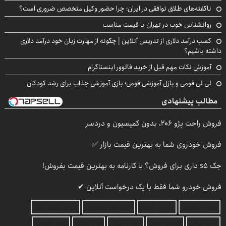
ناگفته‌های طلاق توافقی در ایران؛ چرا حضور وکیل متخصص ضروری است؟
روانشناس خوب در تهران با قیمت مناسب
کسب درآمد دلاری از تدریس آنلاین | چگونه از مهارت زبان خود درآمد دلاری
داشته باشیم؟
آموزش نکات مهم قبل از خرید فالوور اینستاگرام
لی لی فومی و پازل آموزشی فومی؛ بازی آموزشی جذاب برای رشد کودکان
مطالب پیشنهادی
فروش راحت پژو ۲۰6، بدون کمیسیون و دردسر
فروش خودروی شما به بهترین قیمت بازار ✅
جک s5 داری برای فروش؟ با کارنامه به بهترین قیمت بفروش!
فروش خودرو شما فقط با یک درخواست آنلاین ✔
بازرسی جرثقیل
فرم ساز آنلاین
خرید مواد شیمیایی
امداد کرمان موتور
خرید یوسی
اقتصاد ایرانی
بهترین بروکر
ارز دیجیتال
بلیط اتوبوس