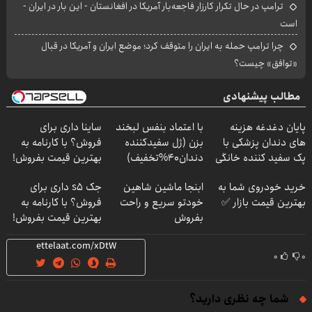
ترامپ در حال تکرار کارزار فاجعه‌بار آمریکا در افغانستان - این بار در ایران -
است
چرا ترامپ حمله به ایران را متوقف کرد؛ موضع ایران و آمریکا در قبال
«توافق» چیست؟
مطالب پیشنهادی
پایان دغدغه هزینه
با اعتماد بنفس لبخند
ساینا داری برای
های دندان پزشکی با
بزن (ژل سفیدکننده
فروش؟ با کارنامه به
پک سفید کننده خانگی
دندان40%تخفیف)
بهترین قیمت بفروش!
خرید خودروی شما به
ابنجا ماشین شاهین
جک s5 داری برای
بهترین قیمت بازار ✅
خودتو سریع و راحت
فروش؟ با کارنامه به
بفروش
بهترین قیمت بفروش!
۰
۰
شما چه نظری دارید؟