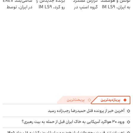
لوکس و هوشمند
گزارش عملکرد
برنده جدیدش را
شاسی‌بلند EREV
به ایران، IM LS9
گروه اسنپ در
رو کرد، IM LS9
در ایران، توسط
رسماً رونمایی
۱۴۰۴
رسماً وارد بازار
نیکا موتور
شد
ایران شد
رونمایی شد!
پربازدیدترین
پربحث‌ترین
آخرین خبر از پرونده قتل حمیدرضا رجب‌زاده رسید
ورود ۳۰ هواگرد آمریکایی به خاک ایران قبل از حمله به بیت رهبری؟
تغییرات تند قیمت محصولات ایران‌خودرو و سایپا امروز یکشنبه ۱۸ مرداد ۱۴۰۵