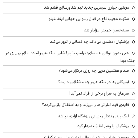
مجتبی جباری سرمربی جدید تیم شناورسازی قشم شد
سکوت عجیب تاج در قبال رسوایی جهانی اینفانتینو!
سیدحسن خمینی عزادار شد
پزشکیان: دشمن می‌داند چه کسانی را ترور می‌کند
حتی بدون توافق هسته‌ای؛ ترامپ با بازگشایی تنگه هرمز آماده اعلام پیروزی در
جنگ بود!
صد و هفتمین دربی چه روزی برگزار می‌شود؟
آمریکایی‌ها در تنگه هرمز چه مشکلاتی دارند؟
سرطان به سراغ برخی از افراد نمی‌آید!
قایدی قید اماراتی‌ها را می‌زند و به استقلال بازمی‌گردد؟
لیگ برتر منتظر میزبانی ورزشگاه آزادی نباشد
پزشکیان با رهبر انقلاب دیدار کرد
محسن رضایی در شورای عالی امنیت ملی پست گرفت