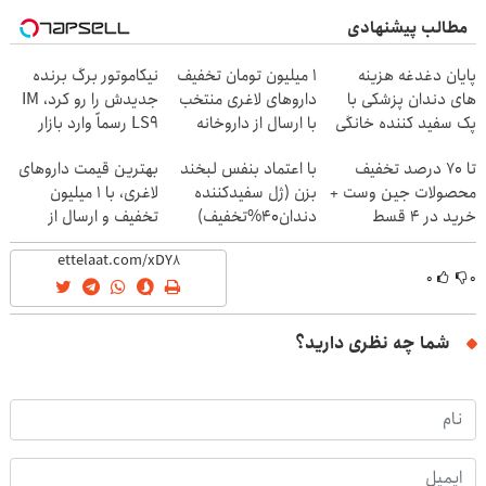
مطالب پیشنهادی
پایان دغدغه هزینه
۱ میلیون تومان تخفیف
نیکاموتور برگ برنده
های دندان پزشکی با
داروهای لاغری منتخب
جدیدش را رو کرد، IM
پک سفید کننده خانگی
با ارسال از داروخانه
LS9 رسماً وارد بازار
نزدیکت
ایران شد
تا 70 درصد تخفیف
با اعتماد بنفس لبخند
بهترین قیمت داروهای
محصولات جین وست +
بزن (ژل سفیدکننده
لاغری، با ۱ میلیون
خرید در 4 قسط
دندان40%تخفیف)
تخفیف و ارسال از
داروخانه‌
۰
۰
شما چه نظری دارید؟