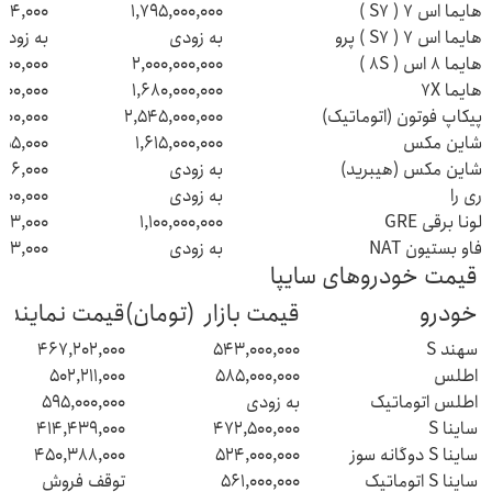
هایما اس 7 ( S7 )
1,795,000,000
664,000
هایما اس 7 ( S7 ) پرو
به زودی
به زودی
هایما 8 اس ( 8S )
2,000,000,000
300,000
هایما 7X
1,680,000,000
000,000
پیکاپ فوتون (اتوماتیک)
2,545,000,000
000,000
شاین مکس
1,615,000,000
755,000
شاین مکس (هیبرید)
به زودی
526,000
ری را
به زودی
,000,000
لونا برقی GRE
1,100,000,000
243,000
فاو بستیون NAT
به زودی
243,000
قیمت خودروهای سایپا
خودرو
قیمت بازار (تومان)
قیمت نمایندگ
سهند S
543,000,000
467,202,000
اطلس
585,000,000
502,211,000
اطلس اتوماتیک
به زودی
595,000,000
ساینا S
472,500,000
414,439,000
ساینا S دوگانه سوز
524,000,000
450,388,000
ساینا S اتوماتیک
561,000,000
توقف فروش