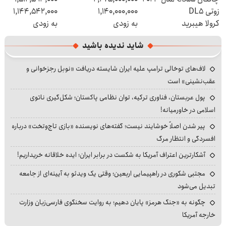
زوتی DL5
1,140,000,000
1,144,542,000
کرولا هیبرید
به زودی
به زودی
شاید ندیده باشید
لاف‌های توخالی ترامپ علیه ایران شایسته دریافت «نوبل رجزخوانی و
عقب‌نشینی» است
پول عربستان، فناوری ترکیه، توان نظامی پاکستان؛ شکل‌گیری ناتوی
اسلامی در خاورمیانه!
پیر شدن اصلاً خوشایند نیست؛ گفته‌های نویسنده «بازی تاج‌وتخت» درباره
افسردگی و انتظار مرگ
آشکارترین اعتراف آمریکا به شکست در برابر ایران؛ ایده خلاقانه خریداریم!
مجتبی شکوری در راهپیمایی اربعین؛ وقتی یک ویدئو به آیینه‌ای از جامعه
تبدیل می‌شود
چگونه به «جنگ هرمز» پایان دهیم؛ به روایت سخنگوی فارسی‌زبان وزارت
خارجه آمریکا