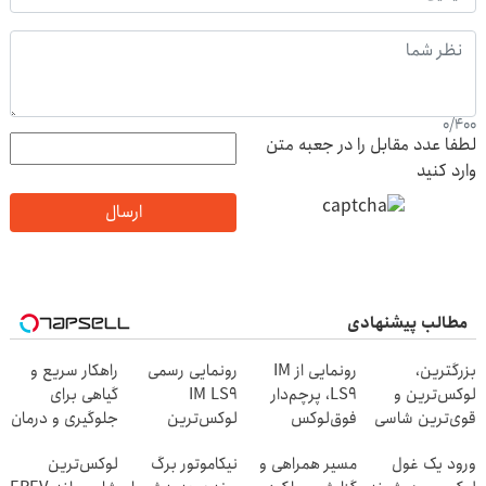
0
/
400
لطفا عدد مقابل را در جعبه متن
وارد کنید
ارسال
مطالب پیشنهادی
بزرگترین،
رونمایی از IM
رونمایی رسمی
راهکار سریع و
لوکس‌ترین و
LS9، پرچم‌دار
IM LS9
گیاهی برای
قوی‌ترین شاسی
فوق‌لوکس
لوکس‌ترین
جلوگیری و درمان
بلند EREV در در
EREV وارد بازار
EREV در ایران
پیری پوست
ورود یک غول
مسیر همراهی و
نیکاموتور برگ
لوکس‌ترین
ایران رونمایی شد
ایران شد