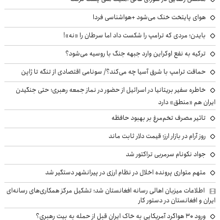
هوای پایتخت خنک می‌شود +هواشناسی فردا
بایدن؛ مردی که ترامپ را شکست داد اما سرطان را «نه»!
ترکیه به نفع اوکراین وارد جبهه جنگ با روسیه می‌شود؟
حماقت ترامپ با شرق آسیا چه می‌کند؟/ سونامی اقتصادی از تنگه تا ژاپن
خاطره سفیر بریتانیا در اسرائیل از حضور در نماز جمعه رهبری؛ حتی جنگیدن
ایران هم «منطق» دارد
تاثیر مصرف تخم‌مرغ بر بهبود حافظه
روز آرام در بازار ارز؛ قیمت دلار ثابت ماند
جواد نکونام سرمربی تراکتور شد
متهم متواری پرونده اخلال در نظام ارزی در پیرانشهر دستگیر شد
اطلاعات میزبان اهالی رسانه افغانستان شد؛ تشکیل مرکز همکاری‌های رسانه‌ای
ایران و افغانستان در دستور کار
ورود ۳۰ هواگرد آمریکایی به خاک ایران قبل از حمله به بیت رهبری؟