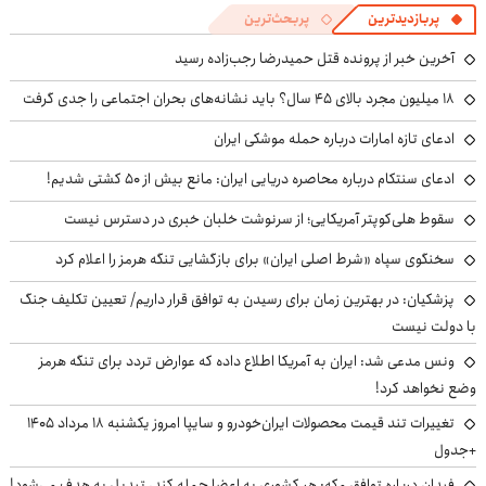
پربازدیدترین
پربحث‌ترین
آخرین خبر از پرونده قتل حمیدرضا رجب‌زاده رسید
۱۸ میلیون مجرد بالای ۴۵ سال؟ باید نشانه‌های بحران اجتماعی را جدی گرفت
ادعای تازه امارات درباره حمله موشکی ایران
ادعای سنتکام درباره محاصره دریایی ایران: مانع بیش از ۵۰ کشتی شدیم!
سقوط هلی‌کوپتر آمریکایی؛ از سرنوشت خلبان خبری در دسترس نیست
سخنگوی سپاه «شرط اصلی ایران» برای بازگشایی تنگه هرمز را اعلام کرد
پزشکیان‌: در بهترین زمان برای رسیدن به توافق قرار داریم/ تعیین تکلیف جنگ
با دولت نیست
ونس مدعی شد: ایران به آمریکا اطلاع داده که عوارض تردد برای تنگه هرمز
وضع نخواهد کرد!
تغییرات تند قیمت محصولات ایران‌خودرو و سایپا امروز یکشنبه ۱۸ مرداد ۱۴۰۵
+جدول
فیدان درباره توافق مکه: هر کشوری به اعضا حمله کند، تبدیل به هدف می‌شود!