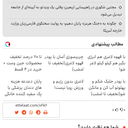
مجتبی شکوری در راهپیمایی اربعین؛ وقتی یک ویدئو به آیینه‌ای از جامعه
تبدیل می‌شود
چگونه به «جنگ هرمز» پایان دهیم؛ به روایت سخنگوی فارسی‌زبان وزارت
خارجه آمریکا
مطالب پیشنهادی
با قهوه لاغری هم انرژی
چربیسوزی آسان با پودر
تا 70 درصد تخفیف
بگیر هم کیلو کیلو لاغر
قهوه لاغری(تخفیف تا
محصولات جین وست +
شو!
امشب)
خرید در 4 قسط
با پودر جلبک شکم و
لاغری بدون رژیم و
پایان دغدغه هزینه
پهلوتو آب کن و مانکن
ورزش رویا نیست!
های دندان پزشکی با
شو(تخفیف تا امشب)
پک سفید کننده خانگی
۰
۰
شما چه نظری دارید؟