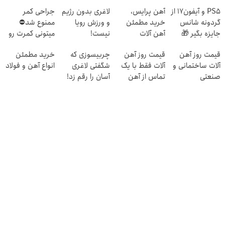
PS5 و آیفون17 از
آهن پرایس،
لاغری بدون رژیم
جراحی کمر
گردونه شانس
خرید مطمئن
و ورزش رویا
ممنوع شد⛔
جایزه بگیر 🎁
آهن آلات
نیست!
میتونی کمرت رو
در منزل درمان
قیمت روز آهن
قیمت روز آهن
چربیسوزی که
خرید مطمئن
کنی! 👈🏻
آلات ساختمانی و
آلات فقط با یک
شگفتی لاغری
انواع آهن و فولاد
پرسش‌نامه
صنعتی
تماس از آهن
آسان را رقم زد!
پرایس