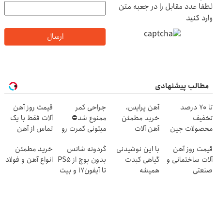
لطفا عدد مقابل را در جعبه متن
وارد کنید
ارسال
مطالب پیشنهادی
تا 70 درصد
آهن پرایس،
جراحی کمر
قیمت روز آهن
تخفیف
خرید مطمئن
ممنوع شد⛔
آلات فقط با یک
محصولات جین
آهن آلات
میتونی کمرت رو
تماس از آهن
وست + خرید در
در منزل درمان
پرایس
قیمت روز آهن
با این نوشیدنی
گردونه شانس
خرید مطمئن
4 قسط
کنی! 👈🏻
آلات ساختمانی و
گیاهی کبدت
بدون پوچ از PS5
انواع آهن و فولاد
پرسش‌نامه
صنعتی
همیشه
تا آیفون17 و بیت
پرقدرته55%تخفیف
کوین 🔥