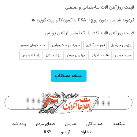
قیمت روز آهن آلات ساختمانی و صنعتی
گردونه شانس بدون پوچ از PS5 تا آیفون17 و بیت کوین 🔥
قیمت روز آهن آلات فقط با یک تماس از آهن پرایس
بازرسی جرثقیل
فرم ساز آنلاین
خرید مواد شیمیایی
امداد کرمان موتور
خرید یوسی
اقتصاد ایرانی
بهترین بروکر
ارز دیجیتال
بلیط اتوبوس
نسخه دسکتاپ
شبکه۱۰۰
صدسالگی
هم‌زبان
صدای مردم
یادداشت
انتشارات
آرشیو
RSS