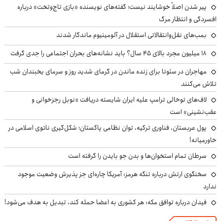
پیر شدن اصلاً خوشایند نیست؛ گفته‌های نویسنده «بازی تاج‌وتخت» درباره
افسردگی و انتظار مرگ
بمب‌های نقل‌وانتقالاتی استقلال در آلومینیوم ماندگار شدند
۱۸ میلیون مجرد بالای ۴۵ سال؟ باید نشانه‌های بحران اجتماعی را جدی گرفت
مهاجران در سئوتا برای زنده ماندن در گرمای شدید روز و سرمای یخبندان شب
تلاش می‌کنند
لاف‌های توخالی ترامپ علیه ایران شایسته دریافت «نوبل رجزخوانی و
عقب‌نشینی» است
پول عربستان، فناوری ترکیه، توان نظامی پاکستان؛ شکل‌گیری ناتوی اسلامی در
خاورمیانه!
سرطان تمام استخوان‌ها و بدن جو بایدن را گرفته است
سخنگوی ارتش درباره تنگه هرمز: آمریکا چاره‌ای جز پذیرش وضعیت موجود
ندارد
فیدان درباره توافق مکه: هر کشوری به اعضا حمله کند، تبدیل به هدف می‌شود!