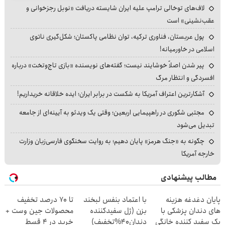
لاف‌های توخالی ترامپ علیه ایران شایسته دریافت «نوبل رجزخوانی و
عقب‌نشینی» است
پول عربستان، فناوری ترکیه، توان نظامی پاکستان؛ شکل‌گیری ناتوی
اسلامی در خاورمیانه!
پیر شدن اصلاً خوشایند نیست؛ گفته‌های نویسنده «بازی تاج‌وتخت» درباره
افسردگی و انتظار مرگ
آشکارترین اعتراف آمریکا به شکست در برابر ایران؛ ایده خلاقانه خریداریم!
مجتبی شکوری در راهپیمایی اربعین؛ وقتی یک ویدئو به آیینه‌ای از جامعه
تبدیل می‌شود
چگونه به «جنگ هرمز» پایان دهیم؛ به روایت سخنگوی فارسی‌زبان وزارت
خارجه آمریکا
مطالب پیشنهادی
پایان دغدغه هزینه
با اعتماد بنفس لبخند
تا 70 درصد تخفیف
های دندان پزشکی با
بزن (ژل سفیدکننده
محصولات جین وست +
پک سفید کننده خانگی
دندان40%تخفیف)
خرید در 4 قسط