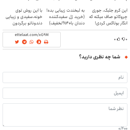
این کرم جلبک، جوری
به لبخندت زیبایی بده!
با این روش توی
چروکاتو صاف میکنه که
(خرید ژل سفیدکننده
خونه،سفیدی و زیبایی
انگار بوتاکس کردی!
دندان با40%تخفیف)
دندوناتو برگردون
(تخفیف ویژه)
(40%off)
۰
۰
شما چه نظری دارید؟
0
/
400