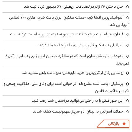
جان باختن ۲۴ زائر در تصادفات اربعینی؛ ۶۷ میلیون تردد ثبت شد
آسوشیتدپرس افشا کرد: حملات سنگین ایران باعث ضربه مغزی ۷۰۰ نظامی
آمریکایی شد
فیدان: هر فعالیت بی‌ثبات‌کننده در سوریه، تهدیدی برای امنیت ترکیه است
اسرائیلی‌ها به خبرنگار پرس‌تی‌وی با نارنجک حمله کردند
مدودف: مایه شرمساری است که در سالگرد بمباران اتمی ژاپنی‌ها نامی از آمریکا
نمی‌برند
رونمایی رئال از گران‌ترین خرید تاریخش؛ دیومانده راهی مادرید شد
پزشکیان: پاسداشت مشروطه، فراخوانی است برای وفاق ملی، عقلانیت جمعی و
تکیه بر حاکمیت قانون
این صور فلکی را به راحتی می‌توانید در آسمان شب رصد کنید!
حملات اسرائیل به لبنان؛ دو سرباز صهیونیست کشته شدند
بازرگانی