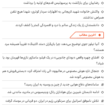
رضاییان برای بازگشت به پرسپولیس قدم‌های اولیه را برداشت
واکنش خانواده شهید لاریجانی به اظهارات سردار کوثری: شهدا هیچ تلفن
همراهی نداشتند
دانشمندان راز یک زندگی سالم با درد و افسردگی کمتر را کشف کردند
آخرین مطالب
آنیا تیلور-جوی توضیح می‌دهد: چرا بازیگران «متد اکتینگ» تقریباً همیشه مرد
هستند؟
افشای چهره واقعی «بودای جادویی» در یک فیلم؛ ماساژور نازی‌ها قهرمان بود یا
شیاد؟
جنجال تازه هوش مصنوعی در هالیوود؛ الی راث اعتراف کرد: «بستنی‌فروش» هم
به هوش مصنوعی آلوده شد
سامانه‌های دفاع هوایی جدید از چین و روسیه به ایران رسید؟
ادامه تابستان شیرین برای هواداران رئال؛ وینیسیوس در مادرید ماندنی شد
تلاش ناموفق اسرائیل برای سرنگونی رژیم در ایران، دو قربانی در موساد گرفت