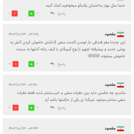
حتما مثل مهار ساختمان پلاسکو میخواهید کمک کنید
پاسخ
1
0
مقصود
۰۳:۳۵ - ۱۴۰۳/۱۰/۲۳
این چندتا مغز فندقی باز اومدن کامنت منفی گذاشتن خاموش کردن آتش به
روشی جدید و پیشرفته اونهم از نوع آمریکای با کیف زنانه آتشها به سرعت
خاموش میشوند 🤣🤣🤣
پاسخ
0
0
مقصود
۰۳:۴۰ - ۱۴۰۳/۱۰/۲۳
ماندیم چه حکمتی داره بین نظرات منفی و خبر منتشر شده فقط نظرات
منفی منتشر میشود غربگدا ی یکی از حکمتها باشد آره
پاسخ
0
0
مقصود
۰۳:۴۳ - ۱۴۰۳/۱۰/۲۳