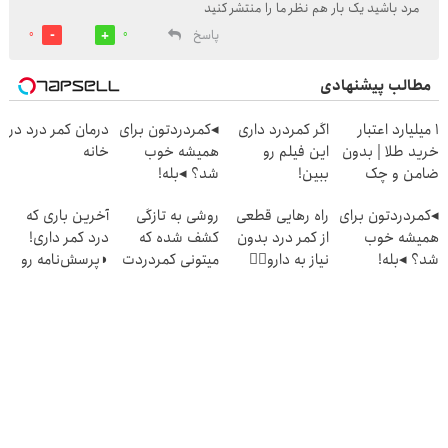
مرد باشید یک بار هم نظر ما را منتشر کنید
پاسخ
0
0
مطالب پیشنهادی
۱ میلیارد اعتبار
اگر کمردرد داری
◂کمردردتون برای
درمان کمر درد در
خرید طلا | بدون
این فیلم رو
همیشه خوب
خانه
ضامن و چک
ببین!
شد؟ ◂بله!
◗پرسش‌نامه رو
(پرسش‌نامه رو پر
◂کمردردتون برای
راه رهایی قطعی
روشی به تازگی
آخرین باری که
پر کن◖
کن)
همیشه خوب
از کمر درد بدون
کشف شده که
درد کمر داری!
شد؟ ◂بله!
نیاز به دارو👈🏻
میتونی کمردردت
◗پرسش‌نامه رو
(پرسش‌نامه رو
(پرسش‌نامه)
رو "در منزل"
پر کن◖
حتما پر کن)
درمان کنی!