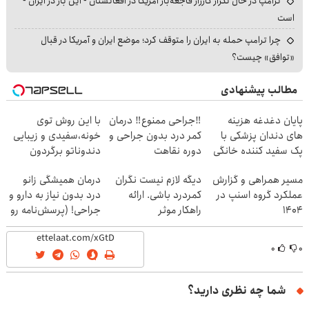
ترامپ در حال تکرار کارزار فاجعه‌بار آمریکا در افغانستان - این بار در ایران -
است
چرا ترامپ حمله به ایران را متوقف کرد؛ موضع ایران و آمریکا در قبال
«توافق» چیست؟
مطالب پیشنهادی
پایان دغدغه هزینه
‼️جراحی ممنوع‼️ درمان
با این روش توی
های دندان پزشکی با
کمر درد بدون جراحی و
خونه،سفیدی و زیبایی
پک سفید کننده خانگی
دوره نقاهت
دندوناتو برگردون
(40%off)
مسیر همراهی و گزارش
دیگه لازم نیست نگران
درمان همیشگی زانو
عملکرد گروه اسنپ در
کمردرد باشی. ارائه
درد بدون نیاز به دارو و
۱۴۰۴
راهکار موثر
جراحی! (پرسش‌نامه رو
پر کن)
۰
۰
شما چه نظری دارید؟