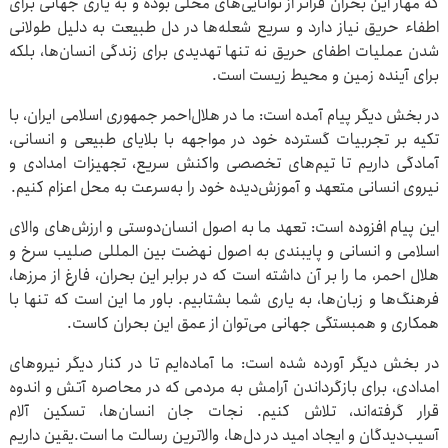
که مهار این بحران فراتر از توانایی‌های محلی بوده و به یاری جهانی برای
اطفاء حریق نیاز دارد و سریع شعله‌ها در دل طبیعت به دلیل طولانی
شدن عملیات اطفای حریق نه تنها تهدیدی برای زندگی انسان‌ها، بلکه
برای آینده زمین و محیط ‌زیست است.
در بخش دیگر پیام آمده است: ما در هلال‌احمر جمهوری اسلامی ایران، با
تکیه بر تجربیات گسترده خود در مواجهه با بلایای طبیعی و انسانی،
آمادگی داریم تا تیم‌های تخصصی واکنش سریع، تجهیزات امدادی و
نیروی انسانی متعهد و آموزش‌دیده خود را به‌سرعت به محل اعزام کنیم.
این پیام افزوده است: تعهد ما به اصول انسان‌دوستی و ارزش‌های والای
اسلامی و انسانی و پایبندی به اصول نهضت بین المللی صلیب سرخ و
هلال احمر، ما را بر آن داشته است که در برابر این بحران، فارغ از مرزها،
فرهنگ‌ها و زبان‌ها، به یاری شما بشتابیم. باور ما این است که تنها با
همکاری و همبستگی جهانی می‌توان از عمق این بحران کاست.
در بخش دیگر آورده شده است: ما آماده‌ایم تا در کنار دیگر نیروهای
امدادی، برای بازگرداندن آرامش به مردمی که در محاصره آتش و اندوه
قرار گرفته‌اند، تلاش کنیم. نجات جان انسان‌ها، تسکین آلام
آسیب‌دیدگان و ایجاد امید در دل‌ها، والاترین رسالت ما است.یقین داریم