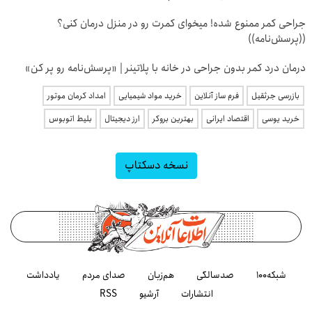
جراحی کمر ممنوع شده! میخوای کمرت رو در منزل درمان کنی؟
((پرسش‌نامه))
درمان درد کمر بدون جراحی در خانه با پلاتینر | «پرسش‌نامه رو پر کن»
بازرسی جرثقیل
فرم ساز آنلاین
خرید مواد شیمیایی
امداد کرمان موتور
خرید یوسی
اقتصاد ایرانی
بهترین بروکر
ارز دیجیتال
بلیط اتوبوس
نسخه دسکتاپ
شبکه۱۰۰
صدسالگی
هم‌زبان
صدای مردم
یادداشت
انتشارات
آرشیو
RSS