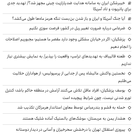
خیبرشکن ایران به سامانه هدایت ضدپارازیت چینی مجهز شد؟/ تهدید جدی
برای پاتریوت و تاد آمریکا
آیا جنگ آمریکا و ایران و باز شدن بن‌بست تنگه هرمز ماه‌ها طول می‌کشد؟
ضرغامی درباره ضرورت تغییر ریل در کشور: فرصت سوزی نکنیم
پزشکیان: اگر در خیابان مشکلی وجود دارد مقصر ما هستیم؛ مجبوریم اصلاحات
را انجام دهیم
طعنه قالیباف به تهدیدهای ترامپ: واقعیت را بپذیر/ به نمایش بیشتری نیاز
نداریم
نخستین واکنش عالیشاه پس از جدایی از پرسپولیس: از هواداران حلالیت
می‌طلبم
یوسف پزشکیان: افراد عاقل تلاش می‌کنند آرامش در منطقه حاکم باشد؛ کنترل
تورم شدنی نیست، چون شرایط پیچیده است
حمله به قشم و بندرعباس توسط معاون استاندار هرمزگان تکذیب شد
هشدار یمن به عربستان: موشک‌های بالستیک آماده شلیک هستند
پیروزی استقلال تهران با درخشش سحرخیزان و آسانی در دیدار دوستانه