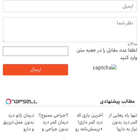
0
/
400
لطفا عدد مقابل را در جعبه متن
وارد کنید
ارسال
مطالب پیشنهادی
تنها راه رهایی از
آخرین باری که
‼️جراحی ممنوع‼️
درمان زانو درد
کمر درد بدون
درد کمر داری!
درمان کمر درد
بدون عمل،تزریق
نیاز به دارو!
◗پرسش‌نامه رو
بدون جراحی و
و دارو
(◂پرسش‌نامه)
پر کن◖
دوره نقاهت
(◂پرسش‌نامه)