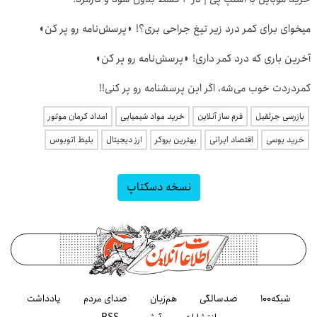
میخوای برای کمر درد زیر تیغ جراحی بری؟! ◗پرسش‌نامه رو پر کن◖
آخرین باری که درد کمر داری! ◗پرسش‌نامه رو پر کن◖
کمردردت خوب می‌شه، اگر این پرسشنامه رو پر کنی!!
بازرسی جرثقیل
فرم ساز آنلاین
خرید مواد شیمیایی
امداد کرمان موتور
خرید یوسی
اقتصاد ایرانی
بهترین بروکر
ارز دیجیتال
بلیط اتوبوس
نسخه دسکتاپ
شبکه۱۰۰
صدسالگی
هم‌زبان
صدای مردم
یادداشت