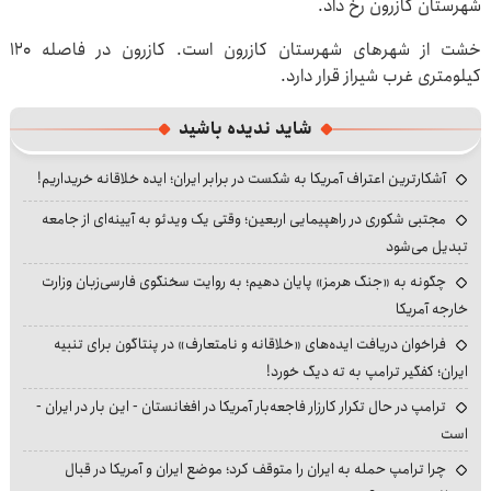
شهرستان کازرون رخ داد.
خشت از شهرهای شهرستان کازرون است. کازرون در فاصله ۱۲۰
کیلومتری غرب شیراز قرار دارد.
شاید ندیده باشید
آشکارترین اعتراف آمریکا به شکست در برابر ایران؛ ایده خلاقانه خریداریم!
مجتبی شکوری در راهپیمایی اربعین؛ وقتی یک ویدئو به آیینه‌ای از جامعه
تبدیل می‌شود
چگونه به «جنگ هرمز» پایان دهیم؛ به روایت سخنگوی فارسی‌زبان وزارت
خارجه آمریکا
فراخوان دریافت ایده‌های «خلاقانه و نامتعارف» در پنتاگون برای تنبیه
ایران؛ کفگیر ترامپ به ته دیگ خورد!
ترامپ در حال تکرار کارزار فاجعه‌بار آمریکا در افغانستان - این بار در ایران -
است
چرا ترامپ حمله به ایران را متوقف کرد؛ موضع ایران و آمریکا در قبال