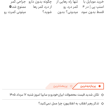
خرید موبایل با
تنها راه رهایی از
چگونه بدون دارو
جراحی کمر
اسنپ پی | در ۴
کمر درد رو
از درد کمر رها
ممنوع شد⛔
قسط بدون سود
میدونی؟ بدون
شوید؟
میتونی کمرت رو
و کارمزد!
نیاز به دارو!
(◂پرسش‌نامه رو
در منزل درمان
(◂پرسش‌نامه)
پرکن)
کنی! 👈🏻
پرسش‌نامه
پربازدیدترین
پربحث‌ترین
تکان شدید قیمت محصولات ایران‌خودرو و سایپا امروز شنبه ۱۷ مرداد ۱۴۰۵
تذکر رهبر انقلاب به انقلابیون؛ چرا عمل نمی‌کنید؟