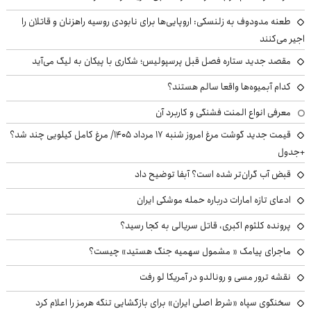
طعنه مدودوف به زلنسکی: اروپایی‌ها برای نابودی روسیه راهزنان و قاتلان را
اجیر می‌کنند
مقصد جدید ستاره فصل قبل پرسپولیس؛ شکاری با پیکان به لیگ می‌آید
کدام آبمیوه‌ها واقعا سالم هستند؟
معرفی انواع المنت فشنگی و کاربرد آن
قیمت جدید گوشت مرغ امروز شنبه ۱۷ مرداد ۱۴۰۵/ مرغ کامل کیلویی چند شد؟
+جدول
قبض آب گران‌تر شده است؟ آبفا توضیح داد
ادعای تازه امارات درباره حمله موشکی ایران
پرونده کلثوم اکبری، قاتل سریالی به کجا رسید؟
ماجرای پیامک « مشمول سهمیه جنگ هستید» چیست؟
نقشه ترور مسی و رونالدو در آمریکا لو رفت
سخنگوی سپاه «شرط اصلی ایران» برای بازگشایی تنگه هرمز را اعلام کرد