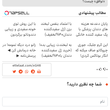
«توافق» چیست؟
مطالب پیشنهادی
پایان دغدغه هزینه
با اعتماد بنفس لبخند
با این روش توی
های دندان پزشکی با
بزن (ژل سفیدکننده
خونه،سفیدی و زیبایی
پک سفید کننده خانگی
دندان40%تخفیف)
دندوناتو برگردون
(40%off)
این کرم جلبک، جوری
به لبخندت زیبایی بده!
زانو درد دیگه تمومه! در
چروکاتو صاف میکنه که
(خرید ژل سفیدکننده
خانه درمانش کن ◀
انگار بوتاکس کردی!
دندان با40%تخفیف)
پرسش‌نامه ▶
(تخفیف ویژه)
۰
۰
شما چه نظری دارید؟