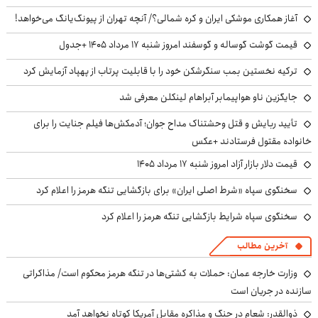
آغاز همکاری موشکی ایران و کره شمالی؟/ آنچه تهران از پیونگ‌یانگ می‌خواهد!
قیمت گوشت گوساله و گوسفند امروز شنبه ۱۷ مرداد ۱۴۰۵ +جدول
ترکیه نخستین بمب سنگرشکن خود را با قابلیت پرتاب از پهپاد آزمایش کرد
جایگزین ناو هواپیمابر آبراهام لینکلن معرفی شد
تأیید ربایش و قتل وحشتناک مداح جوان؛ آدمکش‌ها فیلم جنایت را برای
خانواده مقتول فرستادند +عکس
قیمت دلار بازار آزاد امروز شنبه ۱۷ مرداد ۱۴۰۵
سخنگوی سپاه «شرط اصلی ایران» برای بازگشایی تنگه هرمز را اعلام کرد
سخنگوی سپاه شرایط بازگشایی تنگه هرمز را اعلام کرد
آخرین مطالب
وزارت خارجه عمان: حملات به کشتی‌ها در تنگه هرمز محکوم است/ مذاکراتی
سازنده در جریان است
ذوالقدر: شعام در جنگ و مذاکره مقابل آمریکا کوتاه نخواهد آمد