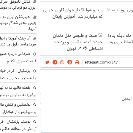
تلاش ناموفق اسرائی
ایران، دو قربانی در موس
هی 800 میلیونی رویا نیست!
ویدیو هولناک از جوان کارتن خوابی
که میلیاردر شد. آموزش رایگان
خیبرشکن ایران به س
چینی مجهز شد؟/ تهدید 
آمریکا
الان طلا بخر پولشو 4 ماه دیگه بده!
🦷 سبک و طبیعی مثل دندان
آیا جنگ آمریکا و ای
اقساط بی‌بهره
خودت! نصب آسان و پرداخت
هرمز ماه‌ها طول می‌کش
اقساطی 💳 📍 تهران
ضرغامی درباره ضرور
فرصت سوزی نکنیم
پزشکیان: اگر در خی
ما هستیم؛ مجبوریم اصلا
طعنه قالیباف به ته
بپذیر/ به نمایش بیشتری
نخستین واکنش عالی
پرسپولیس: از هواداران 
یوسف پزشکیان: افرا
آرامش در منطقه حاکم ب