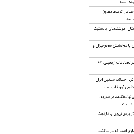
یده است
رعباس توسط معاون
ب شد
تان: موشک‌های بالستیک
ان با درخشش سحرخیزان و
جان باختن ۲۴ زائر در تصادفات اربعینی؛ ۶۷
رد: حملات سنگین ایران
‌ثبات‌کننده در سوریه،
یه است
ار پرس‌تی‌وی با نارنجک
ری است که در سالگرد