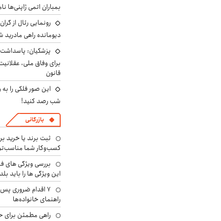
بمباران اتمی ژاپنی‌ها نام
رونمایی رئال از گرا
دیومانده راهی مادرید ش
پزشکیان: پاسداشت 
برای وفاق ملی، عقلانیت
قانون
این صور فلکی را به ر
شب رصد کنید!
بازرگانی
ثبت برند یا خرید برن
کسب‌وکار شما مناسب‌ت
بررسی ویژگی های فن
این ویژگی ها را باید بلد
۷ اقدام ضروری پس 
راهنمای خانواده‌ها
راهی مطمئن برای ح