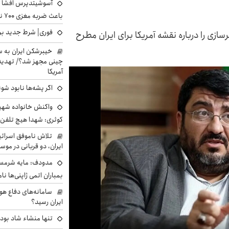
آسوشیتدپرس افشا ک
باعث ضربه مغزی ۷۰۰ نظامی آمریکایی شد
فوری| شرط جدید برا
ازی را درباره نقشه آمریکا برای ایران مطرح
خیبرشکن ایران به س
چینی مجهز شد؟/ تهدید 
آمریکا
اگر پشه‌ها نابود شو
واکنش خانواده شهید 
کوثری: شهدا هیچ تلفن 
تلاش ناموفق اسرائی
ایران، دو قربانی در موس
مدودف: مایه شرمسا
بمباران اتمی ژاپنی‌ها نام
سامانه‌های دفاع هو
ایران رسید؟
تنها منشاء شاد بو