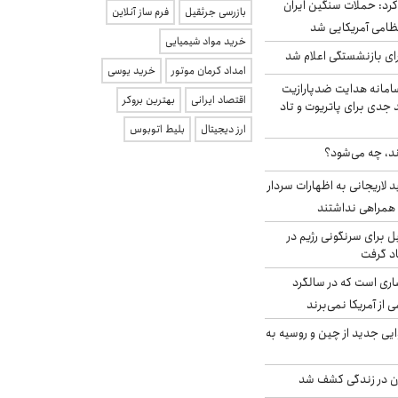
رد: حملات سنگین ایران
بازرسی جرثقیل
فرم ساز آنلاین
خرید مواد شیمیایی
ی بازنشستگی اعلام شد
امداد کرمان موتور
خرید یوسی
امانه هدایت ضدپارازیت
اقتصاد ایرانی
بهترین بروکر
جدی برای پاتریوت و تاد
ارز دیجیتال
بلیط اتوبوس
ند، چه می‌شود؟
لاریجانی به اظهارات سردار
همراهی نداشتند
ل برای سرنگونی رژیم در
اد گرفت
ری است که در سالگرد
ی از آمریکا نمی‌برند
ایی جدید از چین و روسیه به
دن در زندگی کشف شد