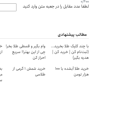
0
/
400
لطفا عدد مقابل را در جعبه متن وارد کنید
مطالب پیشنهادی
با چند کلیک طلا بخرید...
وام بگیر و قسطی طلا بخر!
خر
(ثبت‌نام کن | خرید کن |
چی از این بهتر!! سریع
از ۰.۵ گرم تا ۰
هدیه بگیر)
احراز کن
خرید طلا آبشده با 100
خرید شمش 1 گرمی از
به
هزار تومن
طلاسی
می
سر