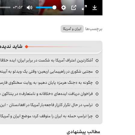
03:52
Mute
Settings
PIP
Enter
Download
fullscreen
برچسب‌ها
ایران و آمریکا
شاید ندیده
آشکارترین اعتراف آمریکا به شکست در برابر ایران؛ ایده خلاقا
مجتبی شکوری در راهپیمایی اربعین؛ وقتی یک ویدئو به آیینه‌
چگونه به «جنگ هرمز» پایان دهیم؛ به روایت سخنگوی فارسی‌ز
فراخوان دریافت ایده‌های «خلاقانه و نامتعارف» در پنتاگون بر
ترامپ در حال تکرار کارزار فاجعه‌بار آمریکا در افغانستان - این 
چرا ترامپ حمله به ایران را متوقف کرد؛ موضع ایران و آمریک
مطالب پیشنهادی