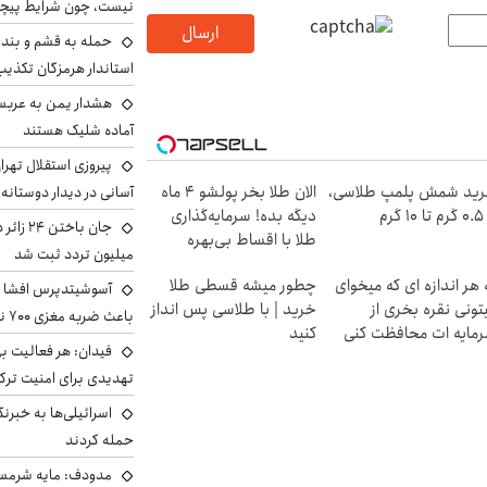
نیست، چون شرایط پیچ
ارسال
حمله به قشم و بند
استاندار هرمزگان تکذی
هشدار یمن به عربس
آماده شلیک هستند
پیروزی استقلال تهر
ید شمش پلمپ طلاسی،
الان طلا بخر پولشو 4 ماه
آسانی در دیدار دوستانه
۱ گرم
دیگه بده! سرمایه‌گذاری
طلا با اقساط بی‌بهره
میلیون تردد ثبت شد
 هر اندازه ای که میخوای
چطور میشه قسطی طلا
آسوشیتدپرس افشا ک
تونی نقره بخری از
خرید | با طلاسی پس انداز
باعث ضربه مغزی ۷۰۰ نظامی آمریکایی شد
مایه ات محافظت کنی
کنید
فیدان: هر فعالیت بی
تهدیدی برای امنیت ترک
اسرائیلی‌ها به خبرنگ
حمله کردند
مدودف: مایه شرمسا