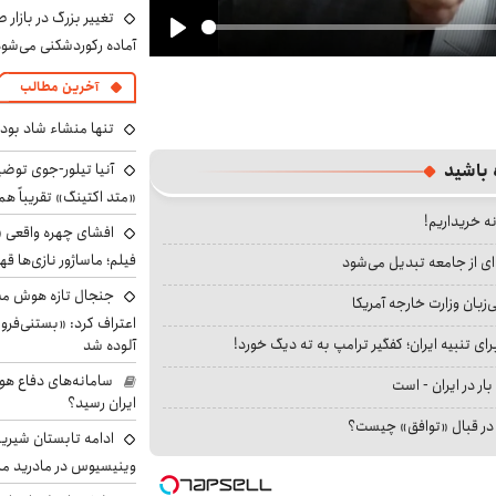
تغییر بزرگ در بازار 
آماده رکوردشکنی می‌شو
Play
آخرین مطالب
تنها منشاء شاد بو
 باشید
آنیا تیلور-جوی توضی
«متد اکتینگ» تقریباً 
نه خریداریم!
افشای چهره واقعی «
فیلم؛ ماساژور نازی‌ها قه
ای از جامعه تبدیل می‌شود
جنجال تازه هوش مصن
بان وزارت خارجه آمریکا
اعتراف کرد: «بستنی‌ف
ای تنبیه ایران؛ کفگیر ترامپ به ته دیگ خورد!
آلوده شد
سامانه‌های دفاع هو
بار در ایران - است
ایران رسید؟
ا در قبال «توافق» چیست؟
ادامه تابستان شیرین
وینیسیوس در مادرید م