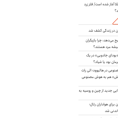
طلا آغاز شده است/ فلز زرد
د؟
دن در زندگی کشف شد
ح می‌دهد: چرا بازیگران
همیشه مرد هستند؟
بودای جادویی» در یک
رمان بود یا شیاد؟
وعی در هالیوود؛ الی راث
روش» هم به هوش مصنوعی
ایی جدید از چین و روسیه به
 برای هواداران رئال؛
اندنی شد