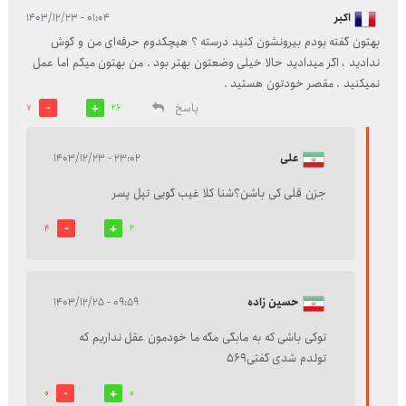
اکبر
۰۱:۰۴ - ۱۴۰۳/۱۲/۲۳
بهتون گفته بودم بیرونشون کنید درسته ؟ هیچکدوم حرفه‌ای من و گوش
ندادید ، اگر میدادید حالا خیلی وضعتون بهتر بود . من بهتون میگم اما عمل
نمیکنید . مقصر خودتون هستید .
پاسخ
7
26
علی
۲۳:۰۲ - ۱۴۰۳/۱۲/۲۳
جزن قلی کی باشن؟شنا کلا غیب گویی تپل پسر
4
2
حسین زاده
۰۹:۵۹ - ۱۴۰۳/۱۲/۲۵
توکی باشی که به مابگی مگه ما خودمون عقل نداریم که
تولدم شدی گفتی569
0
0