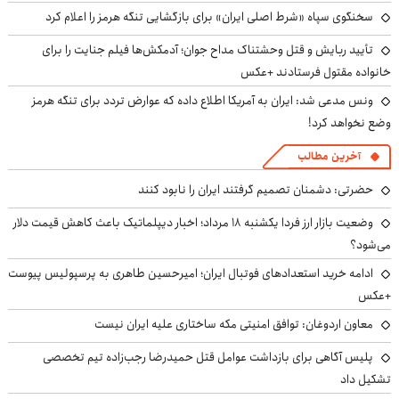
سخنگوی سپاه «شرط اصلی ایران» برای بازگشایی تنگه هرمز را اعلام کرد
تأیید ربایش و قتل وحشتناک مداح جوان؛ آدمکش‌ها فیلم جنایت را برای
خانواده مقتول فرستادند +عکس
ونس مدعی شد: ایران به آمریکا اطلاع داده که عوارض تردد برای تنگه هرمز
وضع نخواهد کرد!
آخرین مطالب
حضرتی: دشمنان تصمیم گرفتند ایران را نابود کنند
وضعیت بازار ارز فردا یکشنبه ۱۸ مرداد؛ اخبار دیپلماتیک باعث کاهش قیمت دلار
می‌شود؟
ادامه خرید استعدادهای فوتبال ایران؛ امیرحسین طاهری به پرسپولیس پیوست
+عکس
معاون اردوغان: توافق امنیتی مکه ساختاری علیه ایران نیست
پلیس آگاهی برای بازداشت عوامل قتل حمیدرضا رجب‌زاده تیم تخصصی
تشکیل داد