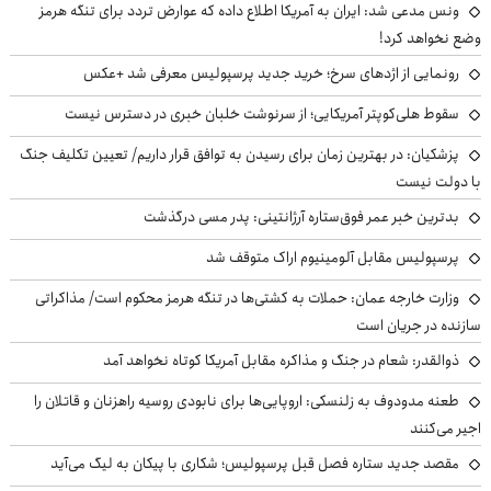
ونس مدعی شد: ایران به آمریکا اطلاع داده که عوارض تردد برای تنگه هرمز
وضع نخواهد کرد!
رونمایی از اژدهای سرخ؛ خرید جدید پرسپولیس معرفی شد +عکس
سقوط هلی‌کوپتر آمریکایی؛ از سرنوشت خلبان خبری در دسترس نیست
پزشکیان‌: در بهترین زمان برای رسیدن به توافق قرار داریم/ تعیین تکلیف جنگ
با دولت نیست
بدترین خبر عمر فوق‌ستاره آرژانتینی: پدر مسی درگذشت
پرسپولیس مقابل آلومینیوم اراک متوقف شد
وزارت خارجه عمان: حملات به کشتی‌ها در تنگه هرمز محکوم است/ مذاکراتی
سازنده در جریان است
ذوالقدر: شعام در جنگ و مذاکره مقابل آمریکا کوتاه نخواهد آمد
طعنه مدودوف به زلنسکی: اروپایی‌ها برای نابودی روسیه راهزنان و قاتلان را
اجیر می‌کنند
مقصد جدید ستاره فصل قبل پرسپولیس؛ شکاری با پیکان به لیگ می‌آید