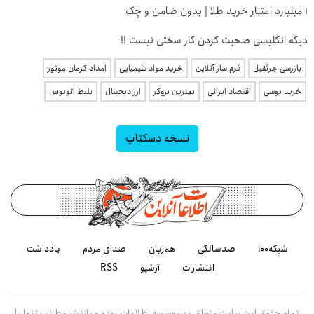
۱ میلیارد اعتبار خرید طلا | بدون ضامن و چک
دیگه انگلیسی صحبت کردن کار سختی نیست !!
بازرسی جرثقیل
فرم ساز آنلاین
خرید مواد شیمیایی
امداد کرمان موتور
خرید یوسی
اقتصاد ایرانی
بهترین بروکر
ارز دیجیتال
بلیط اتوبوس
نسخه دسکتاپ
شبکه۱۰۰
صدسالگی
هم‌زبان
صدای مردم
یادداشت
انتشارات
آرشیو
RSS
تمام حقوق این سایت متعلق به موسسه اطلاعات بوده و بازنشر مطالب تنها با