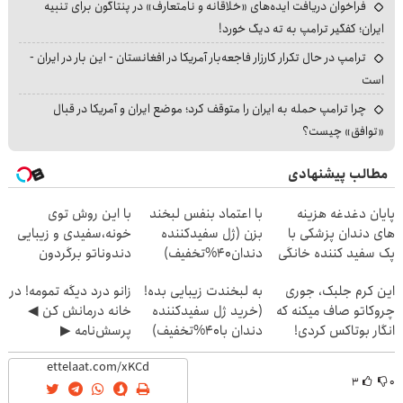
فراخوان دریافت ایده‌های «خلاقانه و نامتعارف» در پنتاگون برای تنبیه
ایران؛ کفگیر ترامپ به ته دیگ خورد!
ترامپ در حال تکرار کارزار فاجعه‌بار آمریکا در افغانستان - این بار در ایران -
است
چرا ترامپ حمله به ایران را متوقف کرد؛ موضع ایران و آمریکا در قبال
«توافق» چیست؟
مطالب پیشنهادی
پایان دغدغه هزینه
با اعتماد بنفس لبخند
با این روش توی
های دندان پزشکی با
بزن (ژل سفیدکننده
خونه،سفیدی و زیبایی
پک سفید کننده خانگی
دندان40%تخفیف)
دندوناتو برگردون
(40%off)
این کرم جلبک، جوری
به لبخندت زیبایی بده!
زانو درد دیگه تمومه! در
چروکاتو صاف میکنه که
(خرید ژل سفیدکننده
خانه درمانش کن ◀
انگار بوتاکس کردی!
دندان با40%تخفیف)
پرسش‌نامه ▶
(تخفیف ویژه)
۳
۰