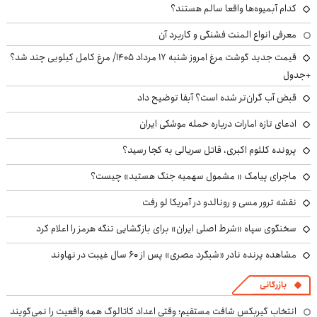
کدام آبمیوه‌ها واقعا سالم هستند؟
معرفی انواع المنت فشنگی و کاربرد آن
قیمت جدید گوشت مرغ امروز شنبه ۱۷ مرداد ۱۴۰۵/ مرغ کامل کیلویی چند شد؟
+جدول
قبض آب گران‌تر شده است؟ آبفا توضیح داد
ادعای تازه امارات درباره حمله موشکی ایران
پرونده کلثوم اکبری، قاتل سریالی به کجا رسید؟
ماجرای پیامک « مشمول سهمیه جنگ هستید» چیست؟
نقشه ترور مسی و رونالدو در آمریکا لو رفت
سخنگوی سپاه «شرط اصلی ایران» برای بازگشایی تنگه هرمز را اعلام کرد
مشاهده پرنده نادر «شبگرد مصری» پس از ۶۰ سال غیبت در نهاوند
بازرگانی
انتخاب گیربکس شافت مستقیم؛ وقتی اعداد کاتالوگ همه واقعیت را نمی‌گویند