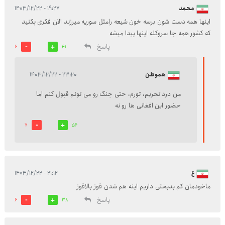
محمد
۱۹:۲۷ - ۱۴۰۳/۱۲/۲۲
اینها همه دست شون برسه خون شیعه رامثل سوریه میرزند الان فکری بکنید
که کشور همه جا سروکله اینها پیدا میشه
پاسخ
6
41
هموطن
۲۳:۲۰ - ۱۴۰۳/۱۲/۲۲
من درد تحریم، تورم، حتی جنگ رو می تونم قبول کنم اما
حضور این افغانی ها رو نه
7
56
ع
۲۱:۱۲ - ۱۴۰۳/۱۲/۲۲
ماخودمان کم بدبختی داریم اینه هم شدن قوز بالاقوز
پاسخ
6
38