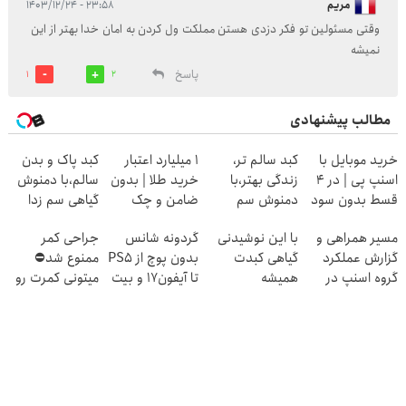
مریم
۲۳:۵۸ - ۱۴۰۳/۱۲/۲۴
وقتی مسئولین تو فکر دزدی هستن مملکت ول کردن به امان خدا بهتر از این
نمیشه
پاسخ
1
2
مطالب پیشنهادی
خرید موبایل با
کبد سالم تر،
۱ میلیارد اعتبار
کبد پاک و بدن
اسنپ پی | در ۴
زندگی بهتر،با
خرید طلا | بدون
سالم،با دمنوش
قسط بدون سود
دمنوش سم
ضامن و چک
گیاهی سم زدا
و کارمزد!
زدا(بزن و با
مسیر همراهی و
با این نوشیدنی
گردونه شانس
جراحی کمر
تخفیف بخر)
گزارش عملکرد
گیاهی کبدت
بدون پوچ از PS5
ممنوع شد⛔
گروه اسنپ در
همیشه
تا آیفون17 و بیت
میتونی کمرت رو
۱۴۰۴
پرقدرته55%تخفیف
کوین 🔥
در منزل درمان
کنی! 👈🏻
پرسش‌نامه