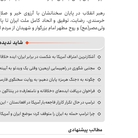
رهبر انقلاب در پایان سخنانشان با آرزوی خیر و صلا
خرسندی، رضایت، توفیق و اتحاد کامل ملت ایران تا پ
ولی‌عصر(عج) و روح مطهر امام بزرگوار و شهیدان از مردم 
شاید ندیده
آشکارترین اعتراف آمریکا به شکست در برابر ایران؛ ایده خلاقا
مجتبی شکوری در راهپیمایی اربعین؛ وقتی یک ویدئو به آیینه‌
چگونه به «جنگ هرمز» پایان دهیم؛ به روایت سخنگوی فارسی‌ز
فراخوان دریافت ایده‌های «خلاقانه و نامتعارف» در پنتاگون بر
ترامپ در حال تکرار کارزار فاجعه‌بار آمریکا در افغانستان - این 
چرا ترامپ حمله به ایران را متوقف کرد؛ موضع ایران و آمریک
مطالب پیشنهادی