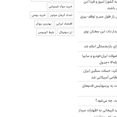
ه کشور/ امروز و فردا این
خرید مواد شیمیایی
 باشند
امداد کرمان موتور
خرید یوسی
بلژیکی راز طول عمر و توقف پیری
اقتصاد ایرانی
بهترین بروکر
ار داد: این سخنان بوی
ارز دیجیتال
بلیط اتوبوس
ی بازنشستگی اعلام شد
لات ایران‌خودرو و سایپا
رد: حملات سنگین ایران
ت به پرسپولیس قدم‌های
ند، چه می‌شود؟
لاریجانی به اظهارات سردار
همراهی نداشتند