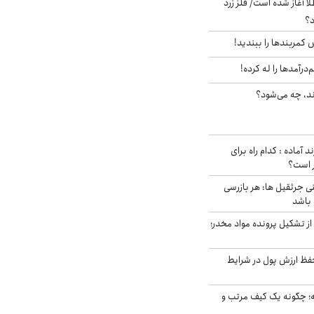
طلا آغاز شده است/ فلز زرد
د؟
ش کمربندها را ببندید!
‌درآمدها را له کرده!
ند، چه می‌شود؟
د آماده : کدام راه برای
ر است؟
ی جرثقیل ها: هر بازرسی
 باشد
از تشکیل پرونده مواد مخدر؛
فظ ارزش پول در شرایط
 چگونه یک کیف مرتب و