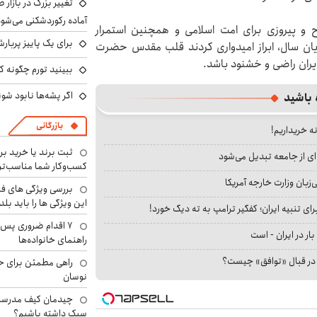
تغییر بزرگ در بازار 
آماده رکوردشکنی می‌شو
ح و پیروزی برای امت اسلامی و همچنین استمرار
برای یک پاییز پربار
ایان سال، ابراز امیدواری کردند قلب مقدس حضرت
ایران راضی و خشنود باشد.
ببینید تورم چگونه کم
اگر پشه‌ها نابود شو
 باشید
بازرگانی
نه خریداریم!
ثبت برند یا خرید برن
ای از جامعه تبدیل می‌شود
کسب‌وکار شما مناسب‌ت
بان وزارت خارجه آمریکا
بررسی ویژگی های فن
این ویژگی ها را باید بلد
ای تنبیه ایران؛ کفگیر ترامپ به ته دیگ خورد!
۷ اقدام ضروری پس 
بار در ایران - است
راهنمای خانواده‌ها
ا در قبال «توافق» چیست؟
راهی مطمئن برای ح
نوسان
چیدمان کیف مدرسه؛
سبک داشته باشیم؟