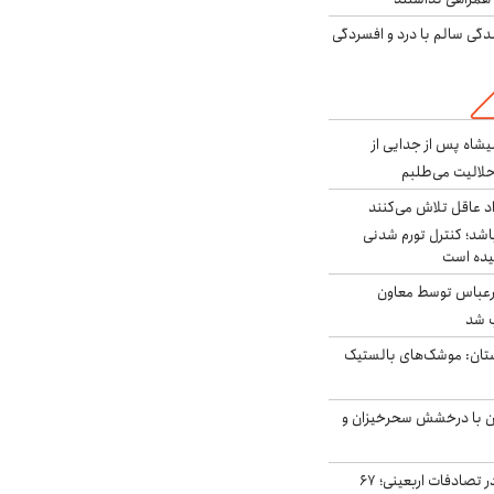
دگی سالم با درد و افسردگی
شاه پس از جدایی از
حلالیت می‌طلبم
د عاقل تلاش می‌کنند
اشد؛ کنترل تورم شدنی
یده است
رعباس توسط معاون
ب شد
تان: موشک‌های بالستیک
ان با درخشش سحرخیزان و
جان باختن ۲۴ زائر در تصادفات اربعینی؛ ۶۷