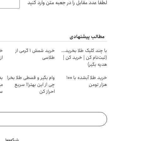
لطفا عدد مقابل را در جعبه متن وارد کنید
مطالب پیشنهادی
با چند کلیک طلا بخرید...
خرید شمش 1 گرمی از
خر
(ثبت‌نام کن | خرید کن |
طلاسی
از ۰.۵ گرم تا ۰
هدیه بگیر)
خرید طلا آبشده با 100
وام بگیر و قسطی طلا بخر!
به
هزار تومن
چی از این بهتر!! سریع
می
احراز کن
سر
شبکه۱۰۰