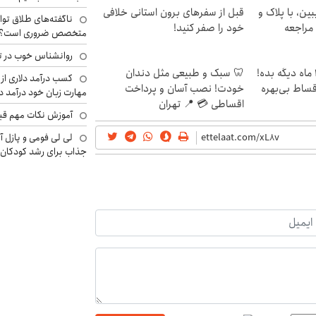
ین، با پلاک و
قبل از سفرهای برون استانی خلافی
ناگفته‌های طلاق توا
 مراجعه
خود را صفر کنید!
متخصص ضروری است؟
روانشناس خوب در ت
الان طلا بخر پولشو 4 ماه دیگه بده!
🦷 سبک و طبیعی مثل دندان
کسب درآمد دلاری از 
اقساط بی‌بهره
خودت! نصب آسان و پرداخت
مهارت زبان خود درآمد د
اقساطی 💳 📍 تهران
آموزش نکات مهم قبل 
لی لی فومی و پازل آ
جذاب برای رشد کودکان