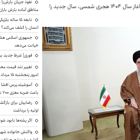
نفوذ جریان بارش‌زا ب
رهبر معظم انقلاب اسلامی در پیامی به مناسبت آغاز سال ۱۴۰۴ هجری شمسی، سال جدید را
مناطق آماده بارش باران
نابغه ۱۵ ساله 
انسان را کشف می‌کند؟
جمهوری اسلامی هشد
خیانت می‌دهد
فوری| شرط جدید برا
تغییر تند قیمت محصو
امروز پنجشنبه ۱۵ مرداد ۱۴۰۵ +جدول
آسوشیتدپرس افشا ک
باعث ضربه مغزی ۷۰۰ نظامی آمریکایی شد
رضاییان برای بازگش
اولیه را برداشت
اگر پشه‌ها نابود شو
واکنش خانواده شهید 
کوثری: شهدا هیچ تلفن 