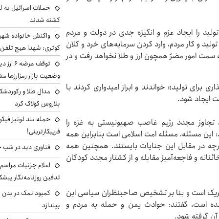
حملات اسرائیل به ل
کشته شدند
تولید را ایجاد عزم و انگیزه جدی در دولت و مردم
واکنش خانواده شهید 
تولید و کار مردم، وارد کردن سرمایه‌های خرد و کلان
کوثری: شهدا هیچ تلفن 
ه سمت امور مضرّ همچون ارز و طلا نخواهد رفت و در
توقف عرض
وضعیت بازار رمزارزها
دمه، شعار سال ۱۴۰۴ را «سرمایه‌گذاری برای تولید» خواندند و ابراز امیدواری کردند با
مدال طلا و رکوردشکنی
ت ایجاد شود.
بلاروس کولاک کرد
حمله تند لوئیز فیگو 
 تجاوز مجدد رژیم غاصب صهیونیستی به غزه را
فریبکارترینی!
د: این مسئله، مسئله امت اسلامی است بنابراین همه
ارچه در مقابل این جنایات بایستند. همچنین همه
فناوری دید در شب 
خائنانه و فاجعه‌آمیز مقابله و از کشتار مجدد کودکان
اعلام جزئیات مراسم 
تدفین روزنامه‌نگار پیشک
ه شریک است و بنا بر تشخیص صاحبنظران سیاسی این
کمبود نمک در بدن می
م شده است، گفتند: حوادث یمن و حمله به مردم و
بیندازد
آن گرفته شود.