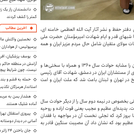
دانشمندان راز یک زن
کمتر را کشف کردند
آخرین مطالب
ی دفتر حفظ و نشر آثار آیت الله العظمی خامنه ای،
 با شبهای قدر و ایام شهادت امیرمؤمنان حضرت علی
نخستین واکنش عالی
جهات مولای متقیان شامل حال مردم عزیز ایران و همه
پرسپولیس: از هواداران 
یوسف پزشکیان: افرا
آرامش در منطقه حاکم ب
ایشان سال ۱۴۰۳ را سالی پر ماجرا و حوادث پی در پی آن را مشابه حوادث سال ۱۳۶۰ و همراه با سختی‌ها و
نیست، چون شرایط پیچ
ی از مستشاران ایران در دمشق، شهادت آقای رئیسی
حمله به قشم و بند
 در تهران و لبنان باعث شد که ملت ایران و امت
استاندار هرمزگان تکذی
هشدار یمن به عربس
ی بخصوص در نیمه دوم سال را از دیگر حوادث سال
آماده شلیک هستند
لات، پدیده‌ای عظیم و عجیب یعنی قوت اراده و روحیه
پیروزی استقلال تهر
ا بروز کرد که تجلی نخست آن در مواجهه با فقدان
آسانی در دیدار دوستانه
ه عظیم بود که نشان داد آن مصیبت سنگین قادر به