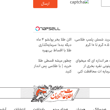
ارسال
ید شمش پلمپ طلاسی،
الان طلا بخر پولشو 4 ماه
۱ گرم
دیگه بده! سرمایه‌گذاری
طلا با اقساط بی‌بهره
 هر اندازه ای که میخوای
چطور میشه قسطی طلا
تونی نقره بخری از
خرید | با طلاسی پس انداز
مایه ات محافظت کنی
کنید
صدسالگی
هم‌زبان
صدای مردم
یادداشت
انتشارات
آرشیو