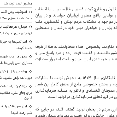
میلیون تردد ثبت شد
نونی و خارج کردن کشور از خلأ مدیریتی با انتخاب
آسوشیتدپرس افشا ک
توانایی بالای معنوی ایرانیان خواندند و در بیان
باعث ضربه مغزی ۷۰۰ نظامی آمریکایی شد
در مواجهه با مشکلات مردم لبنان و فلسطین، ملت
فیدان: هر فعالیت بی
ه برادران و خواهران دینی خود در لبنان و فلسطین
تهدیدی برای امنیت ترک
اسرائیلی‌ها به خبرنگ
به مقاومت بخصوص اهداء سخاوتمندانه طلا از طرف
حمله کردند
کشور دانستند و گفتند: قوت اراده و عزم راسخ ملی و
مدودف: مایه شرمسا
نده و همیشه‌ی ایران عزیز و باعث استمرار تفضلات
بمباران اتمی ژاپنی‌ها نام
رونمایی رئال از گرا
رهبر انقلاب در بخش دیگری از پیام نوروزی، با اشاره به نامگذاری سال ۱۴۰۳ به «جهش تولید با مشارکت
دیومانده راهی مادرید ش
مردم و بخش خصوصی مانع از تحقق کامل این شعار
پزشکیان: پاسداشت 
ی همچنان اقتصادی و ناظر به مسئله سرمایه‌گذاری
برای وفاق ملی، عقلانیت
ر گرو تحقق سرمایه‌گذاری در تولید است.
قانون
این صور فلکی را به ر
ذاری مردم در بخش تولید گفتند: البته در جایی که
شب رصد کنید!
به عنوان جایگزین و نه رقیب مردم، وارد میدان شود و