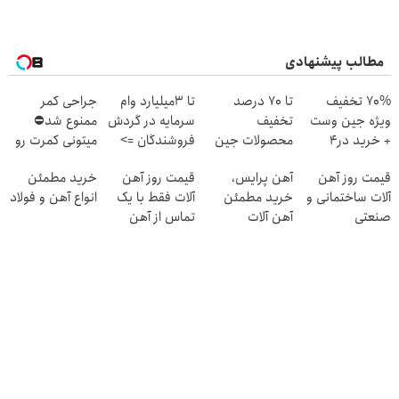
مطالب پیشنهادی
70% تخفیف
تا 70 درصد
تا 3میلیارد وام
جراحی کمر
ویژه جین وست
تخفیف
سرمایه در گردش
ممنوع شد⛔
+ خرید در4
محصولات جین
فروشندگان =>
میتونی کمرت رو
قسطه
وست + خرید در
فروشگاهت رو
در منزل درمان
قیمت روز آهن
آهن پرایس،
قیمت روز آهن
خرید مطمئن
4 قسط
ثبت کن
کنی! 👈🏻
آلات ساختمانی و
خرید مطمئن
آلات فقط با یک
انواع آهن و فولاد
پرسش‌نامه
صنعتی
آهن آلات
تماس از آهن
پرایس