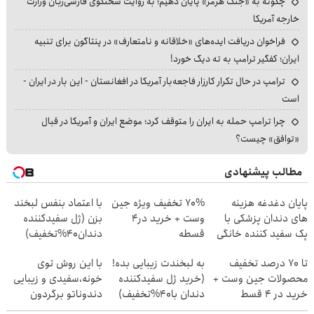
چگونه به «جنگ هرمز» پایان دهیم؛ به روایت سخنگوی فارسی‌زبان وزارت
خارجه آمریکا
فراخوان دریافت ایده‌های «خلاقانه و نامتعارف» در پنتاگون برای تنبیه
ایران؛ کفگیر ترامپ به ته دیگ خورد!
ترامپ در حال تکرار کارزار فاجعه‌بار آمریکا در افغانستان - این بار در ایران -
است
چرا ترامپ حمله به ایران را متوقف کرد؛ موضع ایران و آمریکا در قبال
«توافق» چیست؟
مطالب پیشنهادی
پایان دغدغه هزینه
70% تخفیف ویژه جین
با اعتماد بنفس لبخند
های دندان پزشکی با
وست + خرید در4
بزن (ژل سفیدکننده
پک سفید کننده خانگی
قسطه
دندان40%تخفیف)
تا 70 درصد تخفیف
به لبخندت زیبایی بده!
با این روش توی
محصولات جین وست +
(خرید ژل سفیدکننده
خونه،سفیدی و زیبایی
خرید در 4 قسط
دندان با40%تخفیف)
دندوناتو برگردون
(40%off)