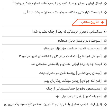
توافق ایران و عمان بر سر تنگه هرمز؛ ترامپ آماده تسلیم بزرگ می‌شود؟
بُرد ۳۰۰۰ کیلومتری جنگنده سوخو-۳۰ با مخزن سوخت ۹.۶ تُنی
آخرین مطالب
رمزگشایی از بحران ترسناکی که بعد از جنگ تشدید شد!
[منوچهر دین‌پرست] پایان «محک»
[امیرحسین نادری] سیاست هزینه‌زای عربستان
[امیرعلی ابوالفتح] انتخابات میشیگان و نشانه‌های تغییر در آمریکا
قیمت جدید برنج ایرانی، هندی و پاکستانی مشخص شد
[ارمغان زمان‌فشمی] روزنامه‌نگاری در عصر اینترنت
[فتح‌الله جوادی] روزتان مبارک، روزگارتان بهتر
[سیدمسعود رضوی] حساسیت‌زدایی از جنگ
[جمیله کدیور] رؤیای ترامپ برای غزه
ژنرال ارشد ترامپ «دنبال راه فرار» از جنگ ایران؛ همه در کاخ سفید یک «پیروزی