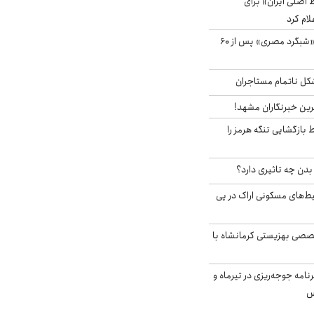
اصلی ایران» برای
لام کرد
مشاهده پرنده نادر «شبگرد مصری» پس از ۶۰
مشکل ناتمام مستاجران
رین خبرنگاران مشهد!
بازگشایی تنگه هرمز را
دن چه تاثیری دارد؟
یط‌های مسکونی اراک در پی
صی بهزیستی کرمانشاه با
دی برنامه جوجه‌ریزی در تیرماه و
س