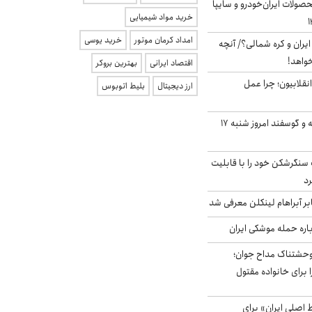
ولات ایران‌خودرو و سایپا
خرید مواد شیمیایی
امداد کرمان موتور
خرید یوسی
یران و کره شمالی؟/ آنچه
خواهد!
اقتصاد ایرانی
بهترین بروکر
انقلابیون؛ چرا عمل
ارز دیجیتال
بلیط اتوبوس
قیمت گوشت گوساله و گوسفند امروز شنبه ۱۷
نگرشکن خود را با قابلیت
رد
بر آبراهام لینکلن معرفی شد
باره حمله موشکی ایران
وحشتناک مداح جوان؛
 برای خانواده مقتول
اصلی ایران» برای