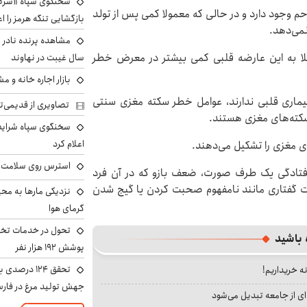
سخنگوی سپاه «شرط 
حم وجود دارد و در حالی که معمولا کمی پس از تولد
بازگشایی تنگه هرمز را اع
نمی‌دهد.
بتلا به این عارضه قلبی کمی بیشتر در معرض خطر
سال غیبت در نهاوند
بازار اجاره خانه و 
بیماری قلبی ندارند، عوامل خطر سکته مغزی سنتی
تصاویری از قدیمی‌ت
سخنگوی سپاه شرایط 
اعلام کرد
 مغزی را تشکیل می‌دهند.
استرس روی سلامت ب
فتادگی یک طرف صورت، ضعف بازو که در آن فرد
لات گفتاری مانند نامفهوم صحبت کردن یا گیج شدن
نزدیکی مارها به مح
گرمای هوا
تحول در خدمات تخص
 باشید
پوشش ۱۹۲ هزار نفر
تحقق ۱۲۴ درص
نه خریداریم!
جهش تولید مرغ در فار
ای از جامعه تبدیل می‌شود