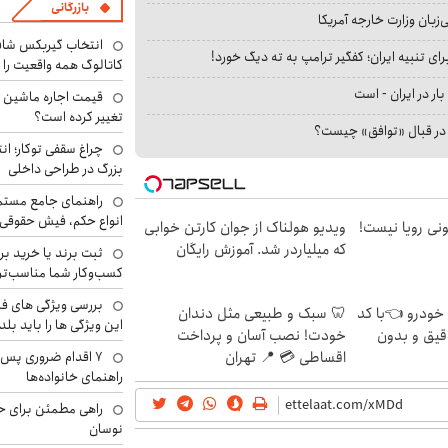
بازرگانی
بان وزارت خارجه آمریکا
انتخاب گیربکس شاف
ای تنبیه ایران؛ کفگیر ترامپ به ته دیگ خورد!
کاتالوگ همه واقعیت را 
بار در ایران - است
تغییر کرده است؟
ا در قبال «توافق» چیست؟
چراغ سقفی توکار؛ ان
بزرگ در طراحی داخلی
راهنمای جامع مستم
انواع حکم، فیش حقوقی 
هی 800 میلیونی رویا نیست!
ویدیو هولناک از جوان کارتن خوابی
که میلیاردر شد. آموزش رایگان
ثبت برند یا خرید برن
کسب‌وکار شما مناسب‌ت
بررسی ویژگی های فن
 خودرو 👈با کد
🦷 سبک و طبیعی مثل دندان
این ویژگی ها را باید بلد
قیق و بدون
خودت! نصب آسان و پرداخت
۷ اقدام ضروری پس 
اقساطی 💳 📍 تهران
راهنمای خانواده‌ها
راهی مطمئن برای ح
نوسان