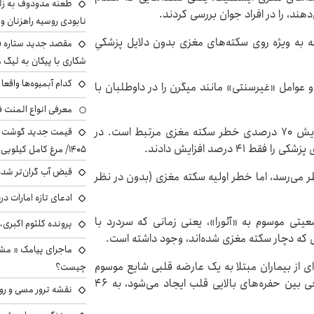
طعنه مدودوف به زلن
ند، را در افراد جوان بررسی کردند.
نابودی روسیه راهزنان و ق
به ویژه روی سکته‌های مغزی بدون دلایل پزشکیِ
مقصد جدید ستاره 
شکاری با پیکان به لیگ م
کدام آبمیوه‌ها واقع
 عوامل «غیرسنتی» مانند میگرن را در داوطلبان با
معرفی انواع المنت ف
متخصصان دریافتند که هر عامل خطر غیرسنتی با افزایش ۷۰ درصدی خطر سکته مغزی مرتبط است. در
درصد افزایش دادند.
۱۴۰۵/ مرغ کامل کیلویی چند شد؟ +جدول
قبض آب گران‌تر شده
نظر می‌رسد، اما خطر اولیه سکته مغزی (بدون در نظر
ادعای تازه امارات در
تی موسوم به «آئورا»، یعنی زمانی که سردرد با
پرونده کلثوم اکبری،
ماجرای پیامک « م
ی از بیماران مبتلا به یک عارضه قلبی شایع موسوم
چیست؟
به «سوراخ بیضی باز» یا «فورامن اوال» که در آن سوراخی بین حفره‌های بالایی قلب ایجاد می‌شود، به ۴۶
نقشه ترور مسی و رون