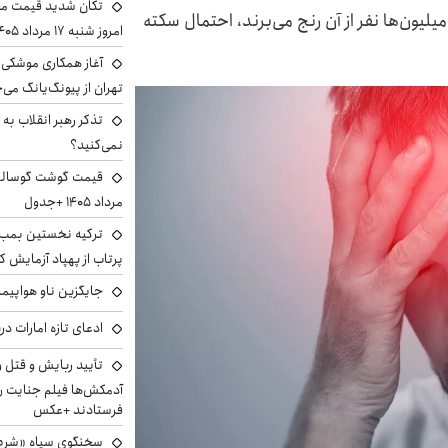
تکان شدید قیمت محص
لیون‌ها نفر از آن رنج می‌برند، احتمال سکته
امروز شنبه ۱۷ مرداد ۱۴۰۵
آغاز همکاری موشکی ا
تهران از پیونگ‌یانگ می‌
تذکر رهبر انقلاب به 
نمی‌کنید؟
مرداد ۱۴۰۵ +جدول
ترکیه نخستین بمب س
پرتاب از پهپاد آزمایش ک
جایگزین ناو هواپیما
ادعای تازه امارات در
تأیید ربایش و قتل 
آدمکش‌ها فیلم جنایت را
فرستادند +عکس
سخنگوی سپاه «شرط 