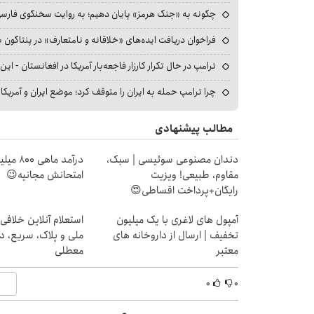
چگونه به «جنگ هرمز» پایان دهیم؛ به روایت سخنگوی فارسی‌ز
فراخوان دریافت ایده‌های «خلاقانه و نامتعارف» در پنتاگون بر
ترامپ در حال تکرار کارزار فاجعه‌بار آمریکا در افغانستان - این 
چرا ترامپ حمله به ایران را متوقف کرد؛ موضع ایران و آمریک
مطالب پیشنهادی
دندان مصنوعی سوئیسی | سبک،
درآمد ما
مقاوم، طبیعی! ویزیت
امتحانش مجانیه😉
رایگان+پرداخت اقساطی😍
آمپول های لاغری با یک میلیون
استعلام آنلاین خلافی
تخفیف | ارسال از داروخانه های
ملی و پلاک، سریع، د
معتبر
معطلی
۰
۰