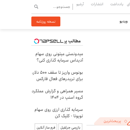
ی
یادداشت
انتشارات
آرشیو
ویدیو
نسخه روزنامه
مطالب پیشنهادی
میدونستی میتونی روی سهام
آدیداس سرمایه گذاری کنی؟
بونوس واریز تا سقف 500 دلار،
برای تریدرهای فعال فارکس
مسیر همراهی و گزارش عملکرد
گروه اسنپ در ۱۴۰۴
سرمایه گذاری ارزی روی سهام
تویوتا - کلیک کن
پربحث‌ترین
بازرسی جرثقیل
فرم ساز آنلاین