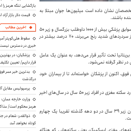
بازگشایی تنگه هرمز را اع
تخصصان نشان داده است میلیون‌ها جوان مبتلا به
قیمت دلار بازار آزاد امروز شنب
ده باشند.
آخرین مطالب
محققان مغز و اعصاب در فنلاند برای انجام این مطالعه سوابق پزشکیِ بیش از ۱۰۰۰ داوطلب بزرگسال و زیر ۵۰
سال را تجزیه و تحلیل کردند. آنها دریافتند افرادی که از سردردهای شدید رنج می‌برند، ۷۰ درصد بیشتر در
سقوط هلی‌کوپتر آمر
خبری در دسترس نیست
ه حدود ۱۰ میلیون نفر را در بریتانیا تحت تأثیر قرار می‌دهد، به عنوان یک عامل
پزشکیان‌: در بهترین
در نظر گرفته نمی‌شود.
قرار داریم/ تعیین تکل
بدترین خبر عمر فوق‌
وق، اکنون از پزشکان خواسته‌اند تا از بیماران خود
درگذشت
پرسپولیس مقابل آل
این تحقیق جدید به دنبال کشف عامل مرموز افزایش موارد سکته مغزی در افراد زیر ۵۰ سال در سال‌های اخیر
وزارت خارجه عمان: ح
هرمز محکوم است/ مذاکر
متخصصان فنلاندی می‌گویند سکته مغزی در میان مردان زیر ۳۹ سال در دو دهه گذشته تقریبا یک چهارم
ذوالقدر: شعام در جن
ست.
کوتاه نخواهد آمد
ه‌های مغزی ایسکمیک، یعنی سکته‌هایی که هنگام