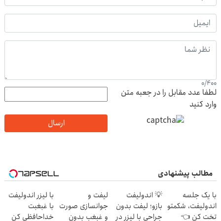
0
/
400
لطفا عدد مقابل را در جعبه متن
وارد کنید
ارسال
مطالب پیشنهادی
با یک جلسه
💡 اندولیفت
لیفت و
با لیزر اندولیفت
اندولیفت، شکمتو
بازو؛ لیفت بدون
جوانسازی صورت
با غبغبت
تخت کن 👈
جراحی با لیزر در
و غبغب بدون
خداحافظی کن