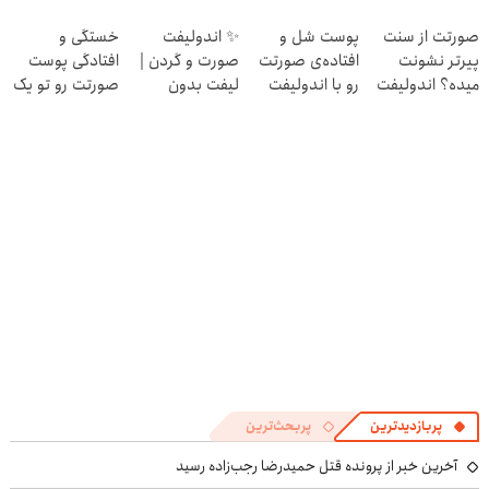
اقساط تا 12 ماه
یک جلسه
جراحی و دوران
💖 بدون برش یا
صورتت از سنت
پوست شل و
✨ اندولیفت
خستگی و
نقاهت ✨
بخیه
پیرتر نشونت
افتاده‌ی صورتت
صورت و گردن |
افتادگی پوست
میده؟ اندولیفت
رو با اندولیفت
لیفت بدون
صورتت رو تو یک
برش می‌گردونه
جوونش کن 💟
جراحی 🎁 با ۲۰٪
جلسه درست کن
🔰
تخفیف
✅
پربازدیدترین
پربحث‌ترین
آخرین خبر از پرونده قتل حمیدرضا رجب‌زاده رسید