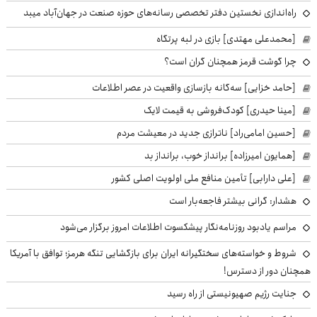
راه‌اندازی نخستین دفتر تخصصی رسانه‌های حوزه صنعت در جهان‌آباد میبد
[محمدعلی مهتدی] بازی در لبه پرتگاه
چرا گوشت قرمز همچنان گران است؟
[حامد خزایی] سه‌گانه بازسازی واقعیت در عصر اطلاعات
[مینا حیدری] کودک‌فروشی به قیمت لایک
[حسین امامی‌راد] ناترازی جدید در معیشت مردم
[همایون امیرزاده] برانداز خوب، برانداز بد
[علی دارابی] تأمین منافع ملی اولویت اصلی کشور
هشدار: گرانی بیشتر فاجعه‌بار است
مراسم یادبود روزنامه‌نگار پیشکسوت اطلاعات امروز برگزار می‌شود
شروط و خواسته‌های سختگیرانه ایران برای بازگشایی تنگه هرمز؛ توافق با آمریکا
همچنان دور از دسترس!
جنایت رژیم صهیونیستی از راه رسید