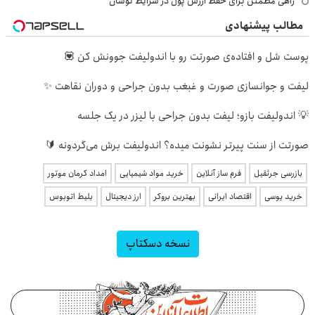
راهی مطمئن برای حفظ ارزش پول در شرایط نوسان
مطالب پیشنهادی
پوست شل و افتاده‌ی صورتت رو با اندولیفت جوونش کن 💟
لیفت و جوانسازی صورت و غبغب بدون جراحی و دوران نقاهت ✨
💡 اندولیفت بازو؛ لیفت بدون جراحی با لیزر در یک جلسه
صورتت از سنت پیرتر نشونت میده؟ اندولیفت برش می‌گردونه 🔰
بازرسی جرثقیل
فرم ساز آنلاین
خرید مواد شیمیایی
امداد کرمان موتور
خرید یوسی
اقتصاد ایرانی
بهترین بروکر
ارز دیجیتال
بلیط اتوبوس
نسخه دسکتاپ