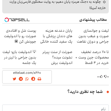
چگونه به «جنگ هرمز» پایان دهیم؛ به روایت سخنگوی فارسی‌زبان وزارت
خارجه آمریکا
مطالب پیشنهادی
لیفت و جوانسازی
پایان دغدغه هزینه
پوست شل و افتاده‌ی
صورت و غبغب بدون
های دندان پزشکی با
صورتت رو با اندولیفت
جراحی و دوران نقاهت
پک سفید کننده خانگی
جوونش کن 💟
✨
تا 70 درصد تخفیف
صورتت از سنت پیرتر
💡 اندولیفت بازو؛ لیفت
محصولات جین وست +
نشونت میده؟
بدون جراحی با لیزر در
خرید در 4 قسط
اندولیفت برش
یک جلسه
می‌گردونه 🔰
۰
۰
شما چه نظری دارید؟