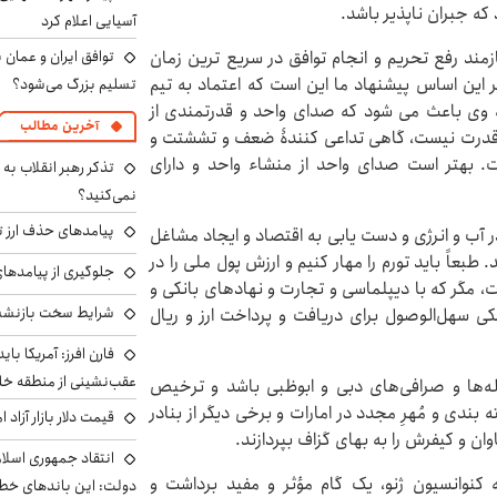
 که جبران ناپذیر باشد.
آسیایی اعلام کرد
ازمند رفع تحریم و انجام توافق در سریع ترین زمان
توافق ایران و عمان ب
ر این اساس پیشنهاد ما این است که اعتماد به تیم
تسلیم بزرگ می‌شود؟
اه وی باعث می شود که صدای واحد و قدرتمندی از
آخرین مطالب
 قدرت نیست، گاهی تداعی کنندۀ ضعف و تششتت و
ت. بهتر است صدای واحد از منشاء واحد و دارای
تذکر رهبر انقلاب به 
نمی‌کنید؟
پیامدهای حذف ارز تر
در آب و انرژی و دست یابی به اقتصاد و ایجاد مشاغل
طبعاً باید تورم را مهار کنیم و ارزش پول ملی را در
جلوگیری از پیامدها
نیست، مگر که با دیپلماسی و تجارت و نهادهای بانکی و
شرایط سخت بازنشست
نکی سهل‌الوصول برای دریافت و پرداخت ارز و ریال
فارن افرز: آمریکا بای
عقب‌نشینی از منطقه خ
واله‌ها و صرافی‌های دبی و ابوظبی باشد و ترخیص
بندی و مُهرِ مجدد در امارات و برخی دیگر از بنادر
قیمت دلار بازار آزاد امروز شنب
وان و کیفرش را به بهای گزاف بپردازند.
انتقاد جمهوری اسلام
ه کنوانسیون ژنو، یک گام مؤثر و مفید برداشت و
دولت: این باندهای خطرن