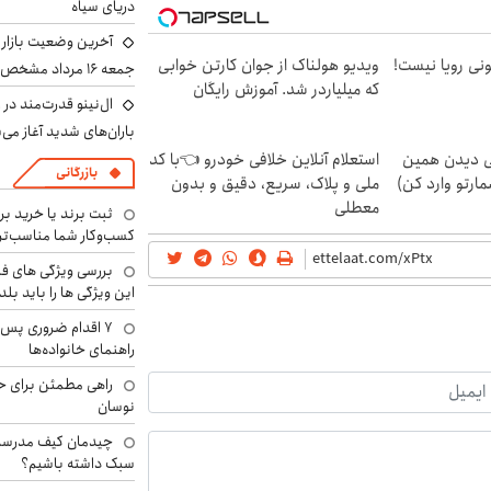
دریای سیاه
آخرین وضعیت بازار ار
هی 800 میلیونی رویا نیست!
ویدیو هولناک از جوان کارتن خوابی
جمعه ۱۶ مرداد مشخص شد
که میلیاردر شد. آموزش رایگان
ال‌نینو قدرت‌مند در 
باران‌های شدید آغاز می
لی دیدن همین
استعلام آنلاین خلافی خودرو 👈با کد
بازرگانی
مارتو وارد کن)
ملی و پلاک، سریع، دقیق و بدون
معطلی
ثبت برند یا خرید برن
کسب‌وکار شما مناسب‌ت
بررسی ویژگی های فن
این ویژگی ها را باید بلد
۷ اقدام ضروری پس 
راهنمای خانواده‌ها
راهی مطمئن برای ح
نوسان
چیدمان کیف مدرسه؛
سبک داشته باشیم؟