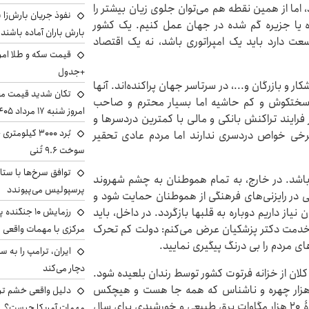
اما از همین نقطه هم می‌توان جلوی زیان بیشتر را
اده یا جزیره گم شده در جهان عمل کنیم. یک کشور
بارش باران آماده باشند
عت دارد باید یک امپراتوری باشد، نه یک اقتصاد
+جدول
ار و بازرگان و...، در سرتاسر جهان پراکنده‌اند. آنها
تکان شدید قیمت محص
 سختکوش و کم حاشیه اما بسیار محترم و صاحب
امروز شنبه ۱۷ مرداد ۱۴۰۵
ایند تراکنش بانکی و مالی با کمترین دردسرها و
رخی خواص دردسری ندارند اما مردم عادی تحقیر
سوخت ۹.۶ تُنی
توافق سرخ‌ها با ستا
 باشد. در خارج، به تمام هموطنان به چشم شهروند
پرسپولیس می‌پیوندد
تی در رایزنی‌های فرهنگی از هموطنان حمایت شود و
از داریم دوباره به قلبها بازگردد. در داخل، باید
رزمایش ۱۰ جن
 خدمت دکتر پزشکیان عرض می‌کنم: دولت کم تحرک
مرکزی با مهمات واقعی
های مردم را بی درنگ پیگیری نمایید.
دچار می‌کند
لان از خزانه فرتوت کشور توسط رندان بلعیده شود.
ی هزار چهره و ناشناس که همه جا هست و هیچکس
دلیل واقعی خشم ترا
نمی‌داند کیست بلعیده است. همچنین است آنان که وعدۀ ۲۰ هزار مگاوات برق طبیعی و خورشیدی برای سال
مهمات آمریکا چیست؟