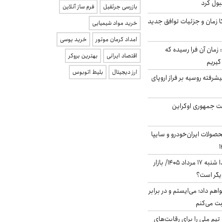
بول کرد
بازرسی جرثقیل
فرم ساز آنلاین
کا زمان و جزئیات توافق جدید
خرید مواد شیمیایی
امداد کرمان موتور
خرید یوسی
 زمان آن فرا رسیده که
اقتصاد ایرانی
بهترین بروکر
گیریم
ارز دیجیتال
بلیط اتوبوس
گنده پیشرفته روسیه بر فراز اروپای
ست جمهوری اوکراین
ولات ایران‌خودرو و سایپا
پیش‌بینی بورس فردا شنبه ۱۷ مرداد ۱۴۰۵/ بازار
یگر است؟
هم داد؛ می‌ایستم و در برابر
بت می‌کنم
تیم ملی را برای رقابت‌های