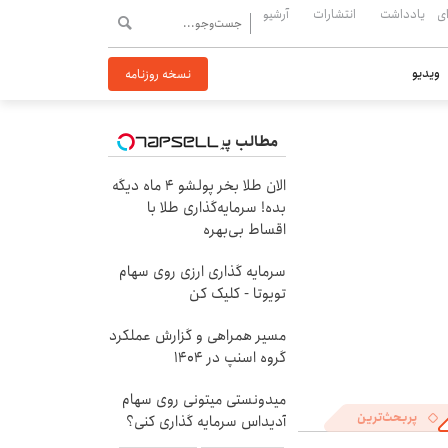
ی
یادداشت
انتشارات
آرشیو
ویدیو
نسخه روزنامه
مطالب پیشنهادی
الان طلا بخر پولشو 4 ماه دیگه
بده! سرمایه‌گذاری طلا با
اقساط بی‌بهره
سرمایه گذاری ارزی روی سهام
تویوتا - کلیک کن
مسیر همراهی و گزارش عملکرد
گروه اسنپ در ۱۴۰۴
میدونستی میتونی روی سهام
پربحث‌ترین
آدیداس سرمایه گذاری کنی؟