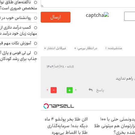
ناگفته‌های طلاق توا
متخصص ضروری است؟
ارسال
روانشناس خوب در ت
کسب درآمد دلاری از 
مهارت زبان خود درآمد د
آموزش نکات مهم قبل 
منتشرشده: 1
در انتظار بررسی: 0
غیرقابل انتشار: 0
لی لی فومی و پازل آ
جذاب برای رشد کودکان
۰۸:۱۱ - ۱۴۰۴/۰۲/۲۸
راهم ندارید
پاسخ
0
0
میدونستی حتی با ۱۰۰
الان طلا بخر پولشو 4 ماه
ارتومان هم میتونی طلا
دیگه بده! سرمایه‌گذاری
شده بخری؟
طلا با اقساط بی‌بهره