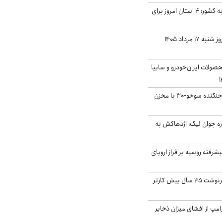
نفوذ جریان بارش‌زا به کشور؛ ۴ استان امروز برای
قیمت سکه و طلا امروز شنبه ۱۷ مرداد ۱۴۰۵
ولات ایران‌خودرو و سایپا
بُرد ۳۰۰۰ کیلومتری جنگنده سوخو-۳۰ با مخزن
ره جوان لیگ؛ اژدهاکش به
گنده پیشرفته روسیه بر فراز اروپای
ایران، ترامپ را به سرنوشت ۴۵ سال پیش کارتر
مپ از افشای میزان ذخایر