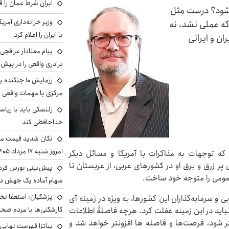
ایران شرط عمان را ق
ه شود؟ درست مثل
وزیر خزانه‌داری آمری
 که عملی نشد، نه
با ایران را اعلام کرد
ن و ایرانی
پیام معنادار عراقچی:
برادری واقعی را در پیش 
رزمایش ۱۰ جن
مرکزی با مهمات واقعی
زلنسکی باید با ریا
خداحافظی کند
تکان شدید قیمت محص
امروز شنبه ۱۷ مرداد ۱۴۰۵
ه توجهات به مذاکرات با آمریکا و مسائل دیگر
 زرق و برق او در کشورهای عربی، از عربستان تا
ر عمومی را متوجه خود ساخت.
سهام آماده یک جهش د
پزشکیان: استعفا نخوا
ی و سرمایه‌گذاران این کشورها، به ویژه در زمینه آی
کارشکنی‌ها با مردم صح
اید در این زمینه غفلت کرد. هرچه فاصلۀ اطلاعات
تر شود، فرصت‌ها و فاصله ها افزونتر خواهد شد و
پیاتزا فهرست نهایی 