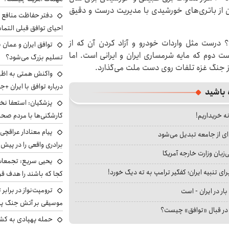
نداند اگر ۳ هزار مگاوات بتوان از باتری‌های خورشیدی با مدیریت درست و دقیق
دفتر حفاظت منافع ای
احیای توافق قبلی التما
؟ درست مثل واردات خودرو و آزاد کردن آن که از
توافق ایران و عمان ب
ت دوم که مایه شرمساری ایران و ایرانی است. اما
تسلیم بزرگ می‌شود؟
ز جنگ غزه تلفات روی دست ملت می‌گذارد.
واکنش همتی به اظهار
درباره توافق با ایران +ج
 باشید
پزشکیان: استعفا نخوا
نه خریداریم!
کارشکنی‌ها با مردم صح
پیام معنادار عراقچی:
ای از جامعه تبدیل می‌شود
برادری واقعی را در پیش 
بان وزارت خارجه آمریکا
یحیی سریع: تجمعات 
ای تنبیه ایران؛ کفگیر ترامپ به ته دیگ خورد!
کجا که باشند را هدف قر
ترومپت‌نواز در برابر 
بار در ایران - است
موسیقی بر آتش جنگ پیر
ا در قبال «توافق» چیست؟
حمله پهپادی به کشت