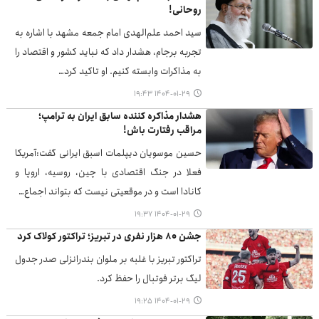
روحانی!
سید احمد علم‌الهدی امام جمعه مشهد با اشاره به
تجربه برجام، هشدار داد که نباید کشور و اقتصاد را
به مذاکرات وابسته کنیم. او تاکید کرد…
۱۴۰۴-۰۱-۲۹ ۱۹:۴۳
هشدار مذاکره کننده سابق ایران به ترامپ؛
مراقب رفتارت باش!
حسین موسویان دیپلمات اسبق ایرانی گفت:آمریکا
فعلا در جنگ اقتصادی با چین، روسیه، اروپا و
کانادا است و در موقعیتی نیست که بتواند اجماع…
۱۴۰۴-۰۱-۲۹ ۱۹:۳۷
جشن ۸۰ هزار نفری در تبریز؛ تراکتور کولاک کرد
تراکتور تبریز با غلبه بر ملوان بندرانزلی صدر جدول
لیگ برتر فوتبال را حفظ کرد.
۱۴۰۴-۰۱-۲۹ ۱۹:۲۵