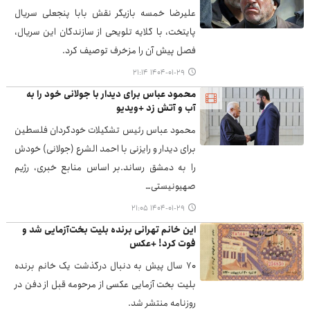
علیرضا خمسه بازیگر نقش بابا پنجعلی سریال
پایتخت، با گلایه تلویحی از سازندگان این سریال،
فصل پیش آن را مزخرف توصیف کرد.
۱۴۰۴-۰۱-۲۹ ۲۱:۱۴
محمود عباس برای دیدار با جولانی خود را به
آب و آتش زد +ویدیو
محمود عباس رئیس تشکیلات خودگردان فلسطین
برای دیدار و رایزنی با احمد الشرع (جولانی) خودش
را به دمشق رساند.بر اساس منابع خبری، رژیم
صهیونیستی…
۱۴۰۴-۰۱-۲۹ ۲۱:۰۵
این خانم تهرانی برنده بلیت بخت‌آزمایی شد و
فوت کرد! +عکس
۷۰ سال پیش به دنبال درگذشت یک خانم برنده
بلیت بخت آزمایی عکسی از مرحومه قبل از دفن در
روزنامه منتشر شد.