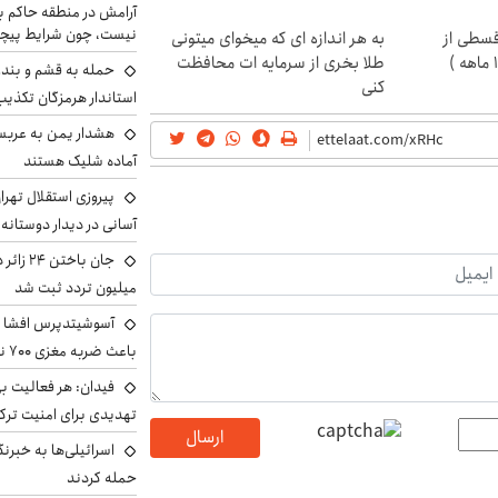
آرامش در منطقه حاکم ب
نیست، چون شرایط پیچ
قسطی از
به هر اندازه ای که میخوای میتونی
طلا بخری از سرمایه ات محافظت
حمله به قشم و بند
کنی
استاندار هرمزگان تکذی
هشدار یمن به عربس
آماده شلیک هستند
پیروزی استقلال تهر
آسانی در دیدار دوستانه
میلیون تردد ثبت شد
آسوشیتدپرس افشا ک
باعث ضربه مغزی ۷۰۰ نظامی آمریکایی شد
فیدان: هر فعالیت بی
تهدیدی برای امنیت ترک
ارسال
اسرائیلی‌ها به خبرنگ
حمله کردند