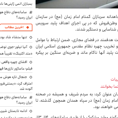
بمباران اتمی ژاپنی‌ها نام
سامانه‌های دفاع هو
جاهدانه سربازان گمنام امام زمان (عج) در سازمان
ایران رسید؟
نفر از عناصر خائن و وطن‌فروش که در پی اجرای اهداف پلید سرویس
آخرین مطالب
 شناسایی و دستگیر شدند.
تنها منشاء شاد بو
الیت هدفمند در فضای مجازی، ضمن ارتباط با عوامل
 و تخریب چهره نظام مقدس جمهوری اسلامی ایران
آنیا تیلور-جوی توضی
 پلید آنها ناکام ماند و ضربه‌ای سنگین بر پیکره
«متد اکتینگ» تقریباً 
افشای چهره واقعی «
فیلم؛ ماساژور نازی‌ها قه
جنجال تازه هوش مصن
ییات
اعتراف کرد: «بستنی‌ف
ا بخوانند
آلوده شد
دان عنوان کرد: به مردم شریف و همیشه در صحنه
سامانه‌های دفاع هو
امام زمان (عج) در سپاه همدان همچون گذشته، تا
ایران رسید؟
می خواهند بود.
ادامه تابستان شیرین
وی اضافه کرد: همچنین از عموم مردم تقاضا می‌شود هرگونه موارد مشکوک را از طریق سامانه‌های ۱۱۴، ۱۱۳،
وینیسیوس در مادرید م