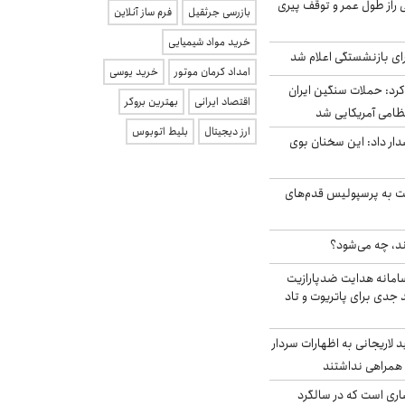
بلژیکی راز طول عمر و توقف پیری
بازرسی جرثقیل
فرم ساز آنلاین
خرید مواد شیمیایی
ی بازنشستگی اعلام شد
امداد کرمان موتور
خرید یوسی
رد: حملات سنگین ایران
اقتصاد ایرانی
بهترین بروکر
ارز دیجیتال
بلیط اتوبوس
ار داد: این سخنان بوی
ت به پرسپولیس قدم‌های
ند، چه می‌شود؟
امانه هدایت ضدپارازیت
جدی برای پاتریوت و تاد
لاریجانی به اظهارات سردار
همراهی نداشتند
ری است که در سالگرد