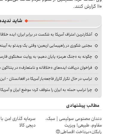
۱۱۰ گزارش کنند.
شاید ندیده
آشکارترین اعتراف آمریکا به شکست در برابر ایران؛ ایده خلاقا
مجتبی شکوری در راهپیمایی اربعین؛ وقتی یک ویدئو به آیینه‌
چگونه به «جنگ هرمز» پایان دهیم؛ به روایت سخنگوی فارسی‌ز
فراخوان دریافت ایده‌های «خلاقانه و نامتعارف» در پنتاگون بر
ترامپ در حال تکرار کارزار فاجعه‌بار آمریکا در افغانستان - این 
چرا ترامپ حمله به ایران را متوقف کرد؛ موضع ایران و آمریک
مطالب پیشنهادی
دندان مصنوعی سوئیسی | سبک،
سرمایه گذاری امن با 
مقاوم، طبیعی! ویزیت
دیجی کالا
رایگان+پرداخت اقساطی😍