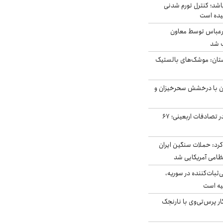
اشد؛ کنترل تورم شدنی
یده است
رعباس توسط معاون
ب شد
تان: موشک‌های بالستیک
ان با درخشش سحرخیزان و
جان باختن ۲۴ زائر در تصادفات اربعینی؛ ۶۷
رد: حملات سنگین ایران
‌ثبات‌کننده در سوریه،
یه است
ار پرس‌تی‌وی با نارنجک