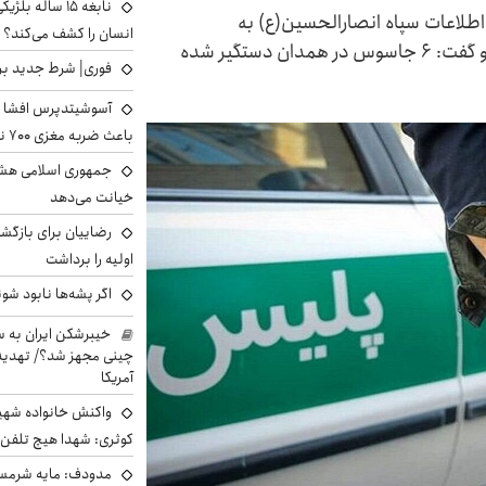
نابغه ۱۵ ساله 
اطلاعات سپاه انصارالحسین(ع) به
انسان را کشف می‌کند؟
وطن‌فروشان هم‌سو با رژیم صهیونیستی خبر داد و گفت: ۶ جاسوس در همدان دستگیر شده
فوری| شرط جدید برا
آسوشیتدپرس افشا ک
باعث ضربه مغزی ۷۰۰ نظامی آمریکایی شد
جمهوری اسلامی هشد
خیانت می‌دهد
رضاییان برای بازگش
اولیه را برداشت
اگر پشه‌ها نابود شو
خیبرشکن ایران به س
چینی مجهز شد؟/ تهدید 
آمریکا
واکنش خانواده شهید 
کوثری: شهدا هیچ تلفن 
مدودف: مایه شرمسا