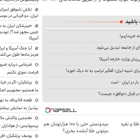
تلاش ناموفق اسرائی
ایران، دو قربانی در موس
 باشید
خیبرشکن ایران به س
چینی مجهز شد؟/ تهدید 
نه خریداریم!
آمریکا
ای از جامعه تبدیل می‌شود
آیا جنگ آمریکا و ای
هرمز ماه‌ها طول می‌کش
بان وزارت خارجه آمریکا
ضرغامی درباره ضرور
ای تنبیه ایران؛ کفگیر ترامپ به ته دیگ خورد!
فرصت سوزی نکنیم
پزشکیان: اگر در خی
بار در ایران - است
ما هستیم؛ مجبوریم اصلا
ا در قبال «توافق» چیست؟
طعنه قالیباف به ته
بپذیر/ به نمایش بیشتری
نخستین واکنش عالی
طلا و نقره
میدونستی حتی با ۱۰۰ هزارتومان هم
پرسپولیس: از هواداران 
میتونی طلا آبشده بخری؟
یوسف پزشکیان: افرا