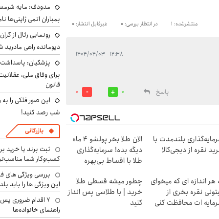
مدودف: مایه شرمسا
بمباران اتمی ژاپنی‌ها نام
منتشرشده: 1
در انتظار بررسی: 0
غیرقابل انتشار: 0
رونمایی رئال از گرا
دیومانده راهی مادرید ش
۱۲:۳۸ - ۱۴۰۴/۰۴/۰۳
پزشکیان: پاسداشت 
برای وفاق ملی، عقلانیت
قانون
پاسخ
0
0
این صور فلکی را به ر
شب رصد کنید!
بازرگانی
مایه‌گذاری بلندمدت با
الان طلا بخر پولشو 4 ماه
ثبت برند یا خرید برن
ید نقره از دیجی‌کالا
دیگه بده! سرمایه‌گذاری
کسب‌وکار شما مناسب‌ت
طلا با اقساط بی‌بهره
بررسی ویژگی های فن
 هر اندازه ای که میخوای
چطور میشه قسطی طلا
این ویژگی ها را باید بلد
تونی نقره بخری از
خرید | با طلاسی پس انداز
۷ اقدام ضروری پس 
مایه ات محافظت کنی
کنید
راهنمای خانواده‌ها