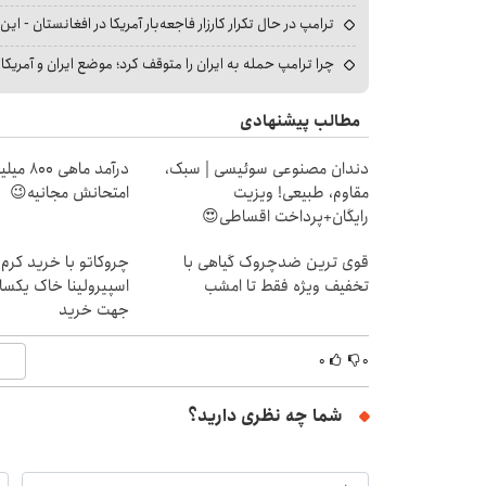
ترامپ در حال تکرار کارزار فاجعه‌بار آمریکا در افغانستان - این 
چرا ترامپ حمله به ایران را متوقف کرد؛ موضع ایران و آمریک
مطالب پیشنهادی
دندان مصنوعی سوئیسی | سبک،
درآمد ما
مقاوم، طبیعی! ویزیت
امتحانش مجانیه😉
رایگان+پرداخت اقساطی😍
قوی ترین ضدچروک گیاهی با
چروکاتو با خرید کرم 
تخفیف ویژه فقط تا امشب
اسپیرولینا خاک یکسا
جهت خرید
۰
۰
شما چه نظری دارید؟