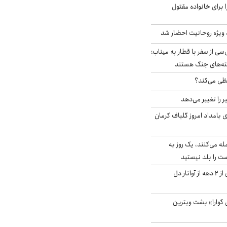
 برای خانواده مقتول
ه ویژه روحانیت احضار شد
سی از سفر با قطار به میناب؛
شته‌های جنگ هستند
ی می‌کند؟
را تغییر می‌دهد
 ۴.۶ ریشتری بامداد امروز گلباف کرمان
له می‌کنند، یک روز به
ت را بلد نیستید
آیا جیمز کامرون پس از ۲ دهه از آواتار دل
گوارا» پشت ویترین