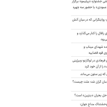
ی جشنواره «ریلیمو» برگزار
 عمودی» با حضور سه چهره
؛ روایتگرانی که در میان آتش
افال را کنار می‌گذارد و
ه شهدای میناب و
وی قوه قضاییه
رهادی در لوکارنو؛ ویرژینی
» را از آن خود کرد
 که زیر ستون می‌ماند
ر آزاد ۲هزار تومان گران شد؛ علت چیست؟
 حل بحران «بنزین» است؟
وحشتناک مداح جوان؛