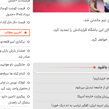
فرستادند +عکس
مرداد ۱۴۰۵ +جدول
ن تیم ماندنی شد.
قیمت دلار بازار آزاد امروز شنب
ان این باشگاه قراردادش را تمدید کرد.
آخرین مطالب
 خواهد کرد.
برکناری امیر قلعه‌ن
هشدار بارش باران و
صادر شد
جایگزین ناو هواپیما
 باشید
کدام گیاه ها سرفه‌ه
نه خریداریم!
کولاک بورس در اول
ای از جامعه تبدیل می‌شود
از ۱۰۰هزار واحد رشد کرد
پیگیری تامین دارو، 
بان وزارت خارجه آمریکا
مشکل آب زاهدان
ای تنبیه ایران؛ کفگیر ترامپ به ته دیگ خورد!