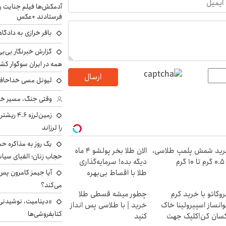
آدمکش‌ها فیلم جنایت را
فرستادند +عکس
باقر خرازی به دادگا
گزارش خبرنگار بی‌بی‌
همه در ایران سوگوار ک
ارسال
لیونل مسی خداحافظ
وقتی جنگ، مسیر خبر 
زمین‌لرزه
را لرزاند
یک روز به مذاکره حم
ید شمش پلمپ طلاسی،
الان طلا بخر پولشو 4 ماه
حجاب زنان؛ الفبای سیاس
۱ گرم
دیگه بده! سرمایه‌گذاری
طلا با اقساط بی‌بهره
می‌کند؟
وکاتو با خرید کرم
چطور میشه قسطی طلا
«دینامیت، نوشیدنی 
انساز اسپیرولینا خاک
خرید | با طلاسی پس انداز
کتابفروشی‌ها
سان کن!کلیک جهت
کنید