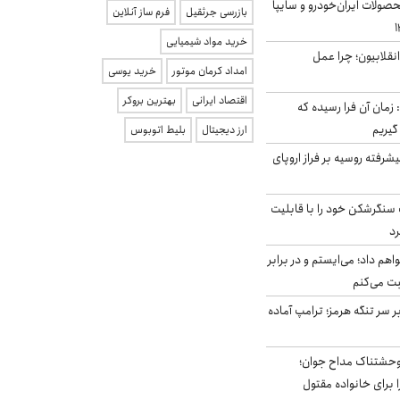
ولات ایران‌خودرو و سایپا
بازرسی جرثقیل
فرم ساز آنلاین
خرید مواد شیمیایی
انقلابیون؛ چرا عمل
امداد کرمان موتور
خرید یوسی
اقتصاد ایرانی
بهترین بروکر
 زمان آن فرا رسیده که
گیریم
ارز دیجیتال
بلیط اتوبوس
گنده پیشرفته روسیه بر فراز اروپای
نگرشکن خود را با قابلیت
رد
هم داد؛ می‌ایستم و در برابر
بت می‌کنم
ر سر تنگه هرمز؛ ترامپ آماده
وحشتناک مداح جوان؛
 برای خانواده مقتول