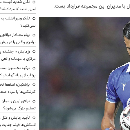
تکان شدید قیمت محص
ال با مدیران این مجموعه قرارداد بست.
امروز شنبه ۱۷ مرداد ۱۴۰۵
تذکر رهبر انقلاب به 
نمی‌کنید؟
پیام معنادار عراقچی:
برادری واقعی را در پیش 
رزمایش ۱۰ جن
مرکزی با مهمات واقعی
ترکیه نخستین بمب س
پرتاب از پهپاد آزمایش ک
پزشکیان: استعفا نخوا
کارشکنی‌ها با مردم صح
توافق ایران و عمان ب
تسلیم بزرگ می‌شود؟
تأیید ربایش و قتل 
آدمکش‌ها فیلم جنایت را