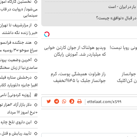
نخستین کارگاه آموزش
بار در ایران - است
می‌شود/ «روایت در قاب
سینمایی
ا در قبال «توافق» چیست؟
از مزارشریف تا تهران
خبر را زنده نگه داشتند
هند جنگنده فرانسوی ر
هی 800 میلیونی رویا نیست!
ویدیو هولناک از جوان کارتن خوابی
سراغ سوخو-30 روسیه می‌رود
که میلیاردر شد. آموزش رایگان
آخرین وضعیت پروند
ساعدی‌نیا از زبان سخنگ
جوانساز
راز طراوت همیشگی پوست، کرم
درخشش ستاره فیلم ف
ن کن!کلیک
جوانساز جلبک با 45%تخفیف
افیرا جایزه «لئوپارد کلاب
[روزبه کردونی] نامی
دلار بازا
+نرخ امروز ۱۷ مرداد
این داروی تلخ چاره
تأیید ربایش و قتل 