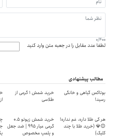
0
/
400
لطفا عدد مقابل را در جعبه متن وارد کنید
مطالب پیشنهادی
بوتاکس گیاهی و خانگی
خرید شمش 1 گرمی از
خر
رسید!
طلاسی
از ۰.۵ گرم تا ۰
هر کی طلا داره، غم نداره!
خرید شمش زیوتو ۰.۵
چر
😊💎 (خرید طلا با چند
گرمی عیار ۹۹۵ | ضد جعل
جو
کلیک)
و پلمپ مخصوص
یک