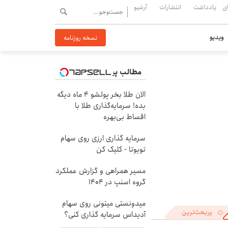
ی
یادداشت
انتشارات
آرشیو
ویدیو
نسخه روزنامه
مطالب پیشنهادی
الان طلا بخر پولشو 4 ماه دیگه
بده! سرمایه‌گذاری طلا با
اقساط بی‌بهره
سرمایه گذاری ارزی روی سهام
تویوتا - کلیک کن
مسیر همراهی و گزارش عملکرد
گروه اسنپ در ۱۴۰۴
میدونستی میتونی روی سهام
پربحث‌ترین
آدیداس سرمایه گذاری کنی؟