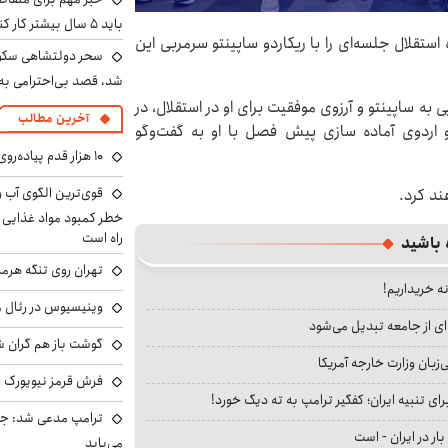
باید ۵ سال بیشتر کار کنند
تقلال جلسه‌ای را با ریکاردو ساپینتو سرمربی این
سحر دولتشاهی سکو
شد، قصد بی‌احترامی به 
ه ساپینتو و آرزوی موفقیت برای او در استقلال، در
آخرین مطالب
اردوی آماده سازی پیش فصل با او به گفت‌وگو
۱۰ هزار قدم پیاده‌روی در روز فقط یک تخیل بود؟
هند کرد.
خطر کمبود مواد غذایی و 
راه است
 باشید
تهران روی تنگه هرمز
نه خریداریم!
وینیسیوس در رئال م
ای از جامعه تبدیل می‌شود
گوشت باز هم گران شد
بان وزارت خارجه آمریکا
فرش قرمز نیویورک زی
ای تنبیه ایران؛ کفگیر ترامپ به ته دیگ خورد!
ترامپ مدعی شد: جنگ
بار در ایران - است
می‌یابد