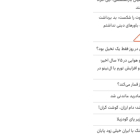
ت را شکست: بد برداشت
باورهای دینی نداشتم
قوی‌ترین الگوی آب و هوایی در ۷۵ سال اخیر؛
افزایش تورم با ال‌نینو در
 قمار می‌کند؟
ادرید ماندنی شد
؛ دام ارزان، گوشت گران!
ر پای گودزیلا
 با ایران خیلی زود پایان