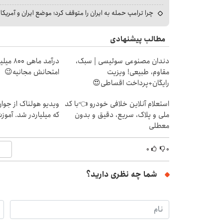
چرا ترامپ حمله به ایران را متوقف کرد؛ موضع ایران و آمریک
مطالب پیشنهادی
دندان مصنوعی سوئیسی | سبک،
درآمد ما
مقاوم، طبیعی! ویزیت
امتحانش مجانیه😉
رایگان+پرداخت اقساطی😍
استعلام آنلاین خلافی خودرو 👈با کد
ویدیو هولناک از جوا
ملی و پلاک، سریع، دقیق و بدون
که میلیاردر شد. آموز
معطلی
۰
۰
شما چه نظری دارید؟