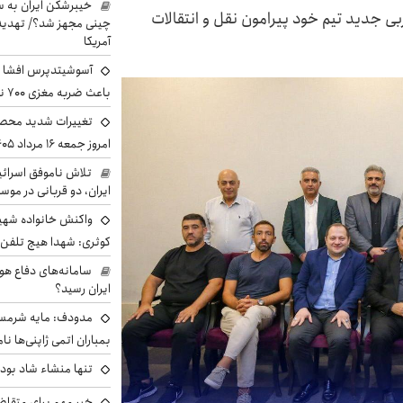
خیبرشکن ایران به س
بی جدید تیم خود پیرامون نقل و انتقالات
چینی مجهز شد؟/ تهدید 
آمریکا
آسوشیتدپرس افشا ک
باعث ضربه مغزی ۷۰۰ نظامی آمریکایی شد
تغییرات شدید محصو
امروز جمعه ۱۶ مرداد ۱۴۰۵ را ببینند
تلاش ناموفق اسرائی
ایران، دو قربانی در موس
واکنش خانواده شهید 
کوثری: شهدا هیچ تلفن 
سامانه‌های دفاع هو
ایران رسید؟
مدودف: مایه شرمسا
بمباران اتمی ژاپنی‌ها نام
تنها منشاء شاد بو
خبر مهم برای متقاض