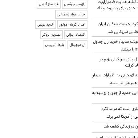
امانه هدایت ضدپارازیت
بازرسی جرثقیل
فرم ساز آنلاین
جدی برای پاتریوت و تاد
خرید مواد شیمیایی
رد: حملات سنگین ایران
امداد کرمان موتور
خرید یوسی
اقتصاد ایرانی
بهترین بروکر
لات سایپا/ خریداران جدول
ارز دیجیتال
بلیط اتوبوس
ل برای سرنگونی رژیم در
اد گرفت
لاریجانی به اظهارات سردار
همراهی نداشتند
ایی جدید از چین و روسیه به
ری است که در سالگرد
ی از آمریکا نمی‌برند
دن در زندگی کشف شد
یان بازنشستگی: این افراد