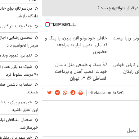
ا در قبال «توافق» چیست؟
دردسر تازه برای خانو
دادگاه باز شد
جنگ جدید تراکتور و
محسن رضایی: اجازه 
هی 800 میلیونی رویا نیست!
خلافی خودروتو الان ببین، با پلاک و
کد ملی، بدون نیاز به مراجعه
هرمز را نخواهیم داد
حضوری
تنهایی، کمبود ویتام
ن کارتن خوابی
🦷 سبک و طبیعی مثل دندان
شوک به بازار نفت/ ت
ش رایگان
خودت! نصب آسان و پرداخت
۹۰ درصد سقوط کرد
اقساطی 💳 📍 تهران
صنعا به دشمن هشدار
هستند
خبر مهم برای بازنش
این اتفاق باشید
سخنان متناقض ترامپ 
خبرساز شد
خبر مهم برای متقاض