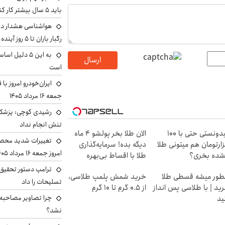
باید ۵ سال بیشتر کار کنند
هواشناسی هشدار داد
رگبار باران تا ۵ روز آینده
به این ۵ دلیل
ارسال
است
ایران‌خودرو امروز با
جمعه ۱۶ مرداد ۱۴۰۵
رشیدی کوچی: پزشکیا
تنش انجام نداد
میدونستی حتی با ۱۰۰
الان طلا بخر پولشو 4 ماه
تغییرات شدید محصو
ارتومان هم میتونی طلا
دیگه بده! سرمایه‌گذاری
امروز جمعه ۱۶ مرداد ۱۴۰۵ را ببینند
شده بخری؟
طلا با اقساط بی‌بهره
ترامپ دستور تحقیق 
ور میشه قسطی طلا
خرید شمش پلمپ طلاسی،
تسلیحات را داد
ید | با طلاسی پس انداز
از ۰.۵ گرم تا ۱۰ گرم
چرا تصاویر مصاحبه‌
ید
نشد؟