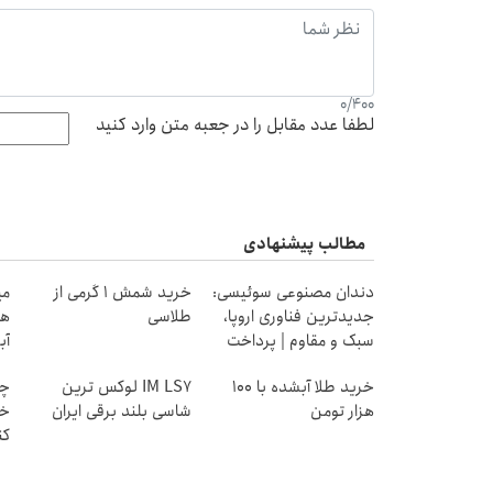
0
/
400
لطفا عدد مقابل را در جعبه متن وارد کنید
مطالب پیشنهادی
دندان مصنوعی سوئیسی:
خرید شمش 1 گرمی از
جدیدترین فناوری اروپا،
طلاسی
هز
سبک و مقاوم | پرداخت
آب
قسطی
خرید طلا آبشده با 100
IM LS7 لوکس ترین
چط
هزار تومن
شاسی بلند برقی ایران
خر
کن