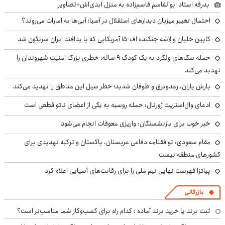
بدرقه استاد ابوالقاسم قاسم‌زاده به منزل ابدی‌اش+تصاویر
احتمال تغییر میزبان دیدارهای استقلال در آسیا؛ آبی‌ها به امارات می‌روند؟
کابین خلبان و لاشه جنگنده اف-۱۵ آمریکایی که با پدافند ایران سرنگون شد
حمله سگ‌های ولگرد به یک کودک ۹ ساله؛ خطری بزرگ امنیت شهروندان را
تهدید می‌کند
بارش باران، رعدوبرق و طوفان شدید؛ خطر سیل این مناطق را تهدید می‌کند
ادعای وال‌استریت ژورنال: حمله روسیه به یکی از اعضای ناتو قطعی است
خبر خوب برای بازنشستگان: واریزی معوقات انجام می‌شود
مقام سعودی: توافقنامه دفاعی عربستان، پاکستان و ترکیه تهدیدی برای
کشورهای منطقه نیست
پیاتزا فهرست نهایی تیم ملی را برای رقابت‌های آسیایی اعلام کرد
بازرگانی
ثبت برند یا خرید برند آماده : کدام راه برای کسب‌وکار شما مناسب‌تر است؟