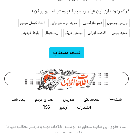
اگر کمردرد داری این فیلم رو ببین! ◗پرسش‌نامه رو پر کن◖
بازرسی جرثقیل
فرم ساز آنلاین
خرید مواد شیمیایی
امداد کرمان موتور
خرید یوسی
اقتصاد ایرانی
بهترین بروکر
ارز دیجیتال
بلیط اتوبوس
نسخه دسکتاپ
شبکه۱۰۰
صدسالگی
هم‌زبان
صدای مردم
یادداشت
انتشارات
آرشیو
RSS
تمام حقوق این سایت متعلق به موسسه اطلاعات بوده و بازنشر مطالب تنها با
ذکر منبع مجاز است.