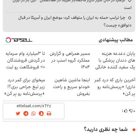
ترامپ در حال تکرار کارزار فاجعه‌بار آمریکا در افغانستان - این بار در ایران -
است
چرا ترامپ حمله به ایران را متوقف کرد؛ موضع ایران و آمریکا در قبال
«توافق» چیست؟
مطالب پیشنهادی
پایان دغدغه هزینه
مسیر همراهی و گزارش
تا 3میلیارد وام سرمایه
های دندان پزشکی با
عملکرد گروه اسنپ در
در گردش فروشندگان
پک سفید کننده خانگی
۱۴۰۴
=> فروشگاهت رو ثبت
کن
آخرین باری که درد کمر
ابنجا ماشین شاهین
میخوای برای کمر درد
داری! ◗پرسش‌نامه رو
خودتو سریع و راحت
زیر تیغ جراحی بری؟!
پر کن◖
بفروش
◗پرسش‌نامه رو پر کن◖
۱
۰
شما چه نظری دارید؟