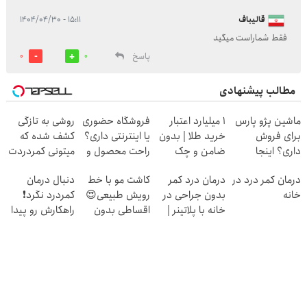
قالیباف
۱۵:۱۱ - ۱۴۰۴/۰۴/۳۰
فقط شماراست میگید
پاسخ
0
0
مطالب پیشنهادی
ماشین پژو پارس
۱ میلیارد اعتبار
فروشگاه حضوری
روشی به تازگی
برای فروش
خرید طلا | بدون
یا اینترنتی داری؟
کشف شده که
داری؟ اینجا
ضامن و چک
راحت محصول و
میتونی کمردردت
سریع بفروشش
خدماتت رو
رو "در منزل"
درمان کمر درد در
درمان درد کمر
کاشت مو با خط
دنبال درمان
بفروش
درمان کنی!
خانه
بدون جراحی در
رویش طبیعی😍
کمردرد نگرد❗
خانه با پلاتینر |
اقساطی بدون
راهکارش رو پیدا
«پرسش‌نامه رو
بهره
کردیم
پر کن»