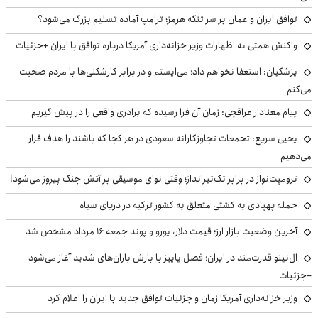
توافق ایران و عمان بر سر تنگه هرمز؛ ترامپ آماده تسلیم بزرگ می‌شود؟
واکنش همتی به اظهارات وزیر خزانه‌داری آمریکا درباره توافق با ایران +جزئیات
پزشکیان: استعفا نخواهم داد؛ می‌ایستم و در برابر کارشکنی‌ها با مردم صحبت
می‌کنم
پیام معنادار عراقچی: زمان آن فرا رسیده که برادری واقعی را در پیش گیریم
یحیی سریع: تجمعات تجاوزکارانه سعودی در هر کجا که باشند را هدف قرار
می‌دهیم
ترومپت‌نواز در برابر تک‌تیرانداز؛ وقتی نوای موسیقی بر آتش جنگ پیروز می‌شود!
حمله پهپادی به کشتی متعلق به کشور ترکیه در دریای سیاه
آخرین وضعیت بازار ارز؛ قیمت دلار، یورو و پوند جمعه ۱۶ مرداد مشخص شد
ال‌نینو قدرت‌مند در ایران؛ فصل پاییز با بارش باران‌های شدید آغاز می‌شود
+جزئیات
وزیر خزانه‌داری آمریکا زمان و جزئیات توافق جدید با ایران را اعلام کرد