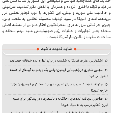
حمایت‌های همه‌جانبه سیاسی و تبلیغاتی این کشور بر شدت نسل‌کشی
در غزه و کرانه باختری افزوده و همزمان با نقض مکرر تمامیت سرزمینی
و حاکمیت ملی سوریه و لبنان، این کشورها را مورد تجاوز نظامی قرار
می‌دهد، ادعای آمریکا در مورد توقیف محموله نظامی به مقصد یمن،
چیزی جز تلاش مزورانه برای منحرف‌کردن افکار عمومی از مسئله اصلی
منطقه یعنی تجاوزات و جنایات رژیم صهیونیستی علیه مردم منطقه و
مداخلات مخرب و ناامن‌ساز آمریکا نیست.
شاید ندیده باشید
آشکارترین اعتراف آمریکا به شکست در برابر ایران؛ ایده خلاقانه خریداریم!
مجتبی شکوری در راهپیمایی اربعین؛ وقتی یک ویدئو به آیینه‌ای از جامعه
تبدیل می‌شود
چگونه به «جنگ هرمز» پایان دهیم؛ به روایت سخنگوی فارسی‌زبان وزارت
خارجه آمریکا
فراخوان دریافت ایده‌های «خلاقانه و نامتعارف» در پنتاگون برای تنبیه
ایران؛ کفگیر ترامپ به ته دیگ خورد!