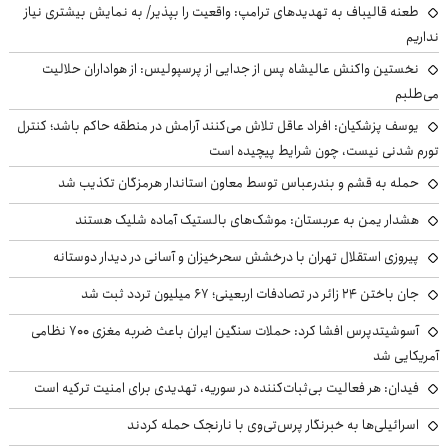
طعنه قالیباف به تهدیدهای ترامپ: واقعیت را بپذیر/ به نمایش بیشتری نیاز
نداریم
نخستین واکنش عالیشاه پس از جدایی از پرسپولیس: از هواداران حلالیت
می‌طلبم
یوسف پزشکیان: افراد عاقل تلاش می‌کنند آرامش در منطقه حاکم باشد؛ کنترل
تورم شدنی نیست، چون شرایط پیچیده است
حمله به قشم و بندرعباس توسط معاون استاندار هرمزگان تکذیب شد
هشدار یمن به عربستان: موشک‌های بالستیک آماده شلیک هستند
پیروزی استقلال تهران با درخشش سحرخیزان و آسانی در دیدار دوستانه
جان باختن ۲۴ زائر در تصادفات اربعینی؛ ۶۷ میلیون تردد ثبت شد
آسوشیتدپرس افشا کرد: حملات سنگین ایران باعث ضربه مغزی ۷۰۰ نظامی
آمریکایی شد
فیدان: هر فعالیت بی‌ثبات‌کننده در سوریه، تهدیدی برای امنیت ترکیه است
اسرائیلی‌ها به خبرنگار پرس‌تی‌وی با نارنجک حمله کردند