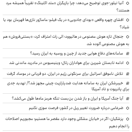
آنیا تیلور-جوی توضیح می‌دهد: چرا بازیگران «متد اکتینگ» تقریباً همیشه مرد
هستند؟
افشای چهره واقعی «بودای جادویی» در یک فیلم؛ ماساژور نازی‌ها قهرمان بود یا
شیاد؟
جنجال تازه هوش مصنوعی در هالیوود؛ الی راث اعتراف کرد: «بستنی‌فروش» هم
به هوش مصنوعی آلوده شد
سامانه‌های دفاع هوایی جدید از چین و روسیه به ایران رسید؟
ادامه تابستان شیرین برای هواداران رئال؛ وینیسیوس در مادرید ماندنی شد
تلاش ناموفق اسرائیل برای سرنگونی رژیم در ایران، دو قربانی در موساد گرفت
خیبرشکن ایران به سامانه هدایت ضدپارازیت چینی مجهز شد؟/ تهدید جدی
برای پاتریوت و تاد آمریکا
آیا جنگ آمریکا و ایران و باز شدن بن‌بست تنگه هرمز ماه‌ها طول می‌کشد؟
ضرغامی درباره ضرورت تغییر ریل در کشور: فرصت سوزی نکنیم
پزشکیان: اگر در خیابان مشکلی وجود دارد مقصر ما هستیم؛ مجبوریم اصلاحات
را انجام دهیم