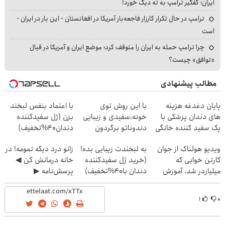
ایران؛ کفگیر ترامپ به ته دیگ خورد!
ترامپ در حال تکرار کارزار فاجعه‌بار آمریکا در افغانستان - این بار در ایران -
است
چرا ترامپ حمله به ایران را متوقف کرد؛ موضع ایران و آمریکا در قبال
«توافق» چیست؟
مطالب پیشنهادی
پایان دغدغه هزینه
با این روش توی
با اعتماد بنفس لبخند
های دندان پزشکی با
خونه،سفیدی و زیبایی
بزن (ژل سفیدکننده
پک سفید کننده خانگی
دندوناتو برگردون
دندان40%تخفیف)
(40%off)
ویدیو هولناک از جوان
به لبخندت زیبایی بده!
زانو درد دیگه تمومه! در
کارتن خوابی که
(خرید ژل سفیدکننده
خانه درمانش کن ◀
میلیاردر شد. آموزش
دندان با40%تخفیف)
پرسش‌نامه ▶
رایگان
۱
۰