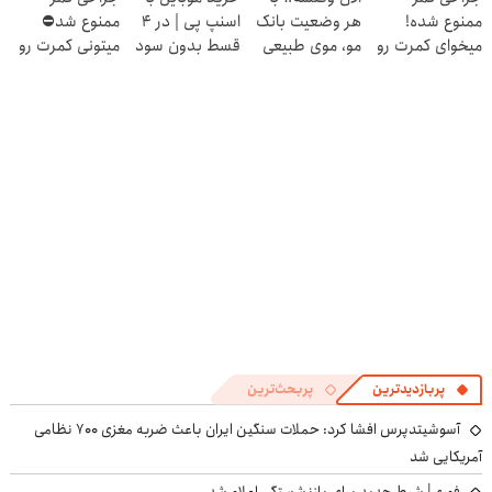
ممنوع شده!
هر وضعیت بانک
اسنپ پی | در ۴
ممنوع شد⛔
میخوای کمرت رو
مو، موی طبیعی
قسط بدون سود
میتونی کمرت رو
در منزل درمان
بکار!
و کارمزد!
در منزل درمان
کنی؟
کنی! 👈🏻
((پرسش‌نامه))
پرسش‌نامه
پربازدیدترین
پربحث‌ترین
آسوشیتدپرس افشا کرد: حملات سنگین ایران باعث ضربه مغزی ۷۰۰ نظامی
آمریکایی شد
فوری| شرط جدید برای بازنشستگی اعلام شد