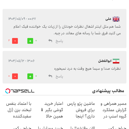
علی
۰۰:۲۷ - ۱۴۰۴/۰۵/۰۹
شما هم مثل اینتر اشغال نظرات خودتان را از زبات یک خواننده فیک اعلام
می کنید فرق شما با رسانه های معاند در چیه.
پاسخ
2
0
ابوالفضل
۱۳:۰۶ - ۱۴۰۴/۰۵/۱۲
نظرات صدا و سیما هیچ وقت به درد نمیخوره
پاسخ
0
0
مطالب پیشنهادی
مسیر همراهی و
ماشین پژو پارس
اعتبار خرید
با اعتماد بنفس
گزارش عملکرد
برای فروش
گوشی بگیر 📱
لبخند بزن (ژل
گروه اسنپ در
داری؟ اینجا
همین حالا
سفیدکننده
۱۴۰۴
سریع بفروشش
درخواست اعتبار
دندان40%تخفیف)
جراحی کمر
الان وقتشه‼️ با
خرید موبایل با
جراحی کمر
بده 🎯