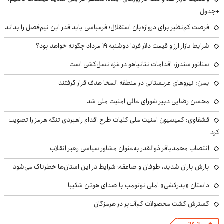
+جدول
فرصت کم‌نظیر برای دروازه‌بان استقلال؛ فرعباسی باید قدر این نیم‌فصل را بداند
شرایط بازار ارز و قیمت دلار فردا دوشنبه ۱۹ مرداد چگونه خواهد بود؟
سناتور سندرز: اقدامات نتانیاهو در غزه نسل‌کشی است
یمن: نیروهای عربستانی در منطقه المخا هدف قرار گرفتند
محسن رضایی دبیر شورای عالی امنیت ملی شد
قشقاوی: کمیسیون امنیت ملی کلیات طرح اقدام راهبردی تنگه هرمز را تصویب
کرد
انتصاب محمدباقر ذوالقدر به‌عنوان مشاور سیاسی رهبر انقلاب
بارش باران شدید، طوفان و صاعقه؛ شرایط در این استان‌ها خطرناک می‌شود
داستان «پدرکشی» املی نوتومب با صدای هوتن شکیبا
گسترش کشت محصولات کم‌آب‌بر در هرمزگان