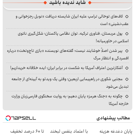
شاید ندیده باشید
لاف‌های توخالی ترامپ علیه ایران شایسته دریافت «نوبل رجزخوانی و
عقب‌نشینی» است
پول عربستان، فناوری ترکیه، توان نظامی پاکستان؛ شکل‌گیری ناتوی
اسلامی در خاورمیانه!
پیر شدن اصلاً خوشایند نیست؛ گفته‌های نویسنده «بازی تاج‌وتخت» درباره
افسردگی و انتظار مرگ
آشکارترین اعتراف آمریکا به شکست در برابر ایران؛ ایده خلاقانه خریداریم!
مجتبی شکوری در راهپیمایی اربعین؛ وقتی یک ویدئو به آیینه‌ای از جامعه
تبدیل می‌شود
چگونه به «جنگ هرمز» پایان دهیم؛ به روایت سخنگوی فارسی‌زبان وزارت
خارجه آمریکا
مطالب پیشنهادی
پایان دغدغه هزینه
با اعتماد بنفس لبخند
تا 60 درصد تخفیف