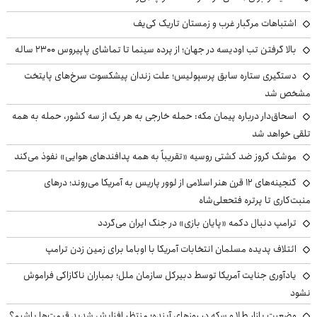
اشتباهات مرگبار غرب و زمستان تاریک کی‌یف
بالا گرفتن تب اودیسه در جهان؛ از پرده سینما تا تماشای پاپیروس ۲۳۰۰ ساله
دستگیری ستاره سابق پرسپولیس؛ علت زندان پیشکسوت سرخ‌های پایتخت
مشخص شد
اسحاق‌دار درباره پیمان مکه: حمله خارجی به هر یک از سه کشور، حمله به همه
تلقی خواهد شد
موشک کروز ضد کشتی روسیه «تقریباً به همه پدافندهای هوایی» نفوذ می‌کند
گنجینه‌های ۱۲ قرن هنر اسلامی از لوور پاریس به آمریکا می‌روند؛ درهای
منبت‌کاری تا پرتره فتحعلی‌شاه
ترامپ دنبال دکمه «پایان بازی» در جنگ ایران می‌گردد
ائتلاف پدیده مسلمان انتخابات آمریکا با اوباما برای زمین زدن ترامپ
یادآوری جنایت آمریکا توسط دبیرکل سازمان ملل؛ بمباران ناکازاکی فراموش
نشود
وضعیت بازار طلا و سکه در روزهای آینده؛ منتظر افزایش شدید قیمت‌ها باشیم؟