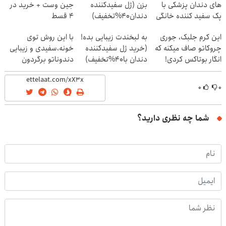
های دندان پزشکی با
بزن (ژل سفیدکننده
جین وست + خرید در
پک سفید کننده خانگی
دندان40%تخفیف)
4 قسط
این کرم جلبک، جوری
به لبخندت زیبایی بده!
با این روش توی
چروکاتو صاف میکنه که
(خرید ژل سفیدکننده
خونه،سفیدی و زیبایی
انگار بوتاکس کردی!
دندان با40%تخفیف)
دندوناتو برگردون
(تخفیف ویژه)
(40%off)
۰
۰
شما چه نظری دارید؟