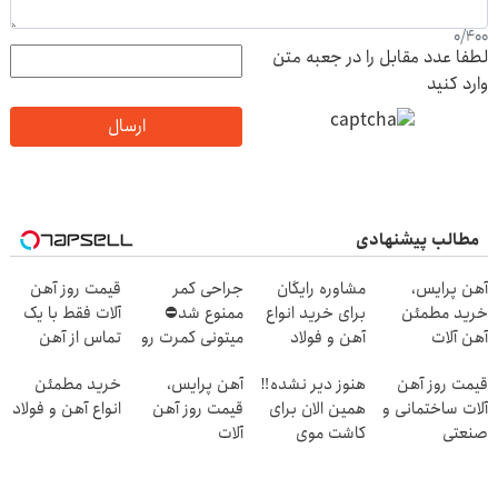
0
/
400
لطفا عدد مقابل را در جعبه متن
وارد کنید
ارسال
مطالب پیشنهادی
آهن پرایس،
مشاوره رایگان
جراحی کمر
قیمت روز آهن
خرید مطمئن
برای خرید انواع
ممنوع شد⛔
آلات فقط با یک
آهن آلات
آهن و فولاد
میتونی کمرت رو
تماس از آهن
در منزل درمان
پرایس
قیمت روز آهن
هنوز دیر نشده‼️
آهن پرایس،
خرید مطمئن
کنی! 👈🏻
آلات ساختمانی و
همین الان برای
قیمت روز آهن
انواع آهن و فولاد
پرسش‌نامه
صنعتی
کاشت موی
آلات
طبیعی اقدام کن!