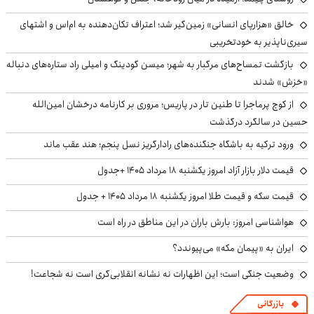
خالق «هزارپای انسانی» زمین‌گیر شد؛ اعتراف تکان‌دهنده به ام‌اس و اشتهای
سیری‌ناپذیر به خودتخریبی
بازگشت تمساح‌های مرگبار به شهر؛ میسن گودینگ و امیلی راد ستاره‌های دنباله
«خزش» شدند
از کوچ‌ پرماجرا تا طنین تار در پاریس؛ مروری بر کارنامه درخشان امین‌الله
حسین در سالگرد درگذشت
ورود ترکیه به باشگاه جنگنده‌های رادارگریز نسل پنجم؛ هند عقب ماند
قیمت دلار بازار آزاد امروز یکشنبه ۱۸ مرداد ۱۴۰۵ +جدول
قیمت سکه و قیمت طلا امروز یکشنبه ۱۸ مرداد ۱۴۰۵ + جدول
هواشناسی امروز: بارش باران در این مناطق در راه است
ایران به «پیمان مکه» می‌پیوندد؟
وضعیت جنگی است؛ این اظهارات نه نشانه انقلابی‌گری است نه شجاعت!
بازرگانی