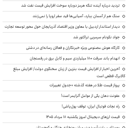
تردید درباره آینده تنگه هرمز دوباره سوخت افزایش قیمت نفت شد
سنگ هم از آسمان ببارد، آسیایی‌ها قید سفر اروپا را نمی‌زنند
دیدار استاندار اردبیل با معاون وزیر اقتصاد آذربایجان حول محور توسعه تجارت
جواد نکونام سرمربی تراکتور شد
کارگاه هوش مصنوعی ویژه خبرنگاران و فعالان رسانه‌ای در دشتی
انهدام باند سرقت ۱۸۰ میلیاردی سیم و کابل برق در رفسنجان
آخرین اخبار از افزایش قیمت بنزین از زبان سخنگوی دولت/ افزایش مبلغ
کالابرگ قطعی است
پرواز قیمت طلا در هفته گذشته +جدول تغییرات
عفونت دهان یکی از عوامل آلزایمر است!
راه نجات فوتبال ایران: توقف پول‌پاشی!
قیمت ارزهای دیجیتال امروز یکشنبه ۱۸ مرداد ۱۴۰۵
روستای پـِیمُد؛ آرمیده در میان رودخانه، جنگل و کوهستان