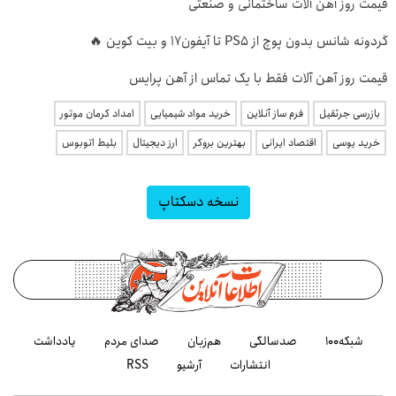
قیمت روز آهن آلات ساختمانی و صنعتی
گردونه شانس بدون پوچ از PS5 تا آیفون17 و بیت کوین 🔥
قیمت روز آهن آلات فقط با یک تماس از آهن پرایس
بازرسی جرثقیل
فرم ساز آنلاین
خرید مواد شیمیایی
امداد کرمان موتور
خرید یوسی
اقتصاد ایرانی
بهترین بروکر
ارز دیجیتال
بلیط اتوبوس
نسخه دسکتاپ
شبکه۱۰۰
صدسالگی
هم‌زبان
صدای مردم
یادداشت
انتشارات
آرشیو
RSS