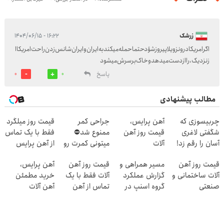
زرشک
۱۶:۲۲ - ۱۴۰۴/۰۶/۱۵
اگرامریکادرونزویلاپیروزشؤدحتماحمله‌میکندبه‌ایران‌وایران‌شانس‌زدن‌راحت‌امریکاا
زنزدیک،رااز‌دست‌میدهدوخاک‌برسرش‌میشود
پاسخ
0
0
مطالب پیشنهادی
چربیسوزی که
آهن پرایس،
جراحی کمر
قیمت روز میلگرد
شگفتی لاغری
قیمت روز آهن
ممنوع شد⛔
فقط با یک تماس
آسان را رقم زد!
آلات
میتونی کمرت رو
از آهن پرایس
در منزل درمان
قیمت روز آهن
مسیر همراهی و
قیمت روز آهن
آهن پرایس،
کنی! 👈🏻
آلات ساختمانی و
گزارش عملکرد
آلات فقط با یک
خرید مطمئن
پرسش‌نامه
صنعتی
گروه اسنپ در
تماس از آهن
آهن آلات
۱۴۰۴
پرایس