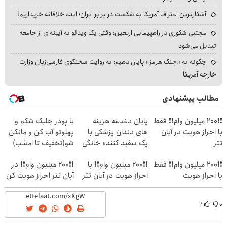
آشکارترین اعتراف آمریکا به شکست در برابر ایران؛ ایده خلاقانه خریداریم!
مجتبی شکوری در راهپیمایی اربعین؛ وقتی یک ویدئو به آیینه‌ای از جامعه
تبدیل می‌شود
چگونه به «جنگ هرمز» پایان دهیم؛ به روایت سخنگوی فارسی‌زبان وزارت
خارجه آمریکا
مطالب پیشنهادی
❗❗200 میلیون وام❗❗ فقط
پایان دغدغه هزینه
با پودر جلبک شکم و
با احراز هویت در آبان
های دندان پزشکی با
پهلوتو آب کن و مانکن
تتر
پک سفید کننده خانگی
شو(تخفیف تا امشب)
❗❗200 میلیون وام❗❗ فقط
❗❗200 میلیون وام❗❗ با
❗❗200 میلیون وام❗❗ در
با احراز هویت
احراز هویت در آبان تتر
آبان تتر احراز هویت کن
۲
۰