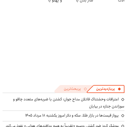
آلات
ساز بدن با
و پهلو با
نوشیدنی
چربیسوز گیاهی
گیاهی۵۰٪تخفیف
پربازدیدترین
پربحث‌ترین
اعترافات وحشتناک قاتلان مداح جوان؛ کشتن با ضربه‌های متعدد چاقو و
سوزاندن جنازه در بیابان
پرواز قیمت‌ها در بازار طلا، سکه و دلار امروز یکشنبه ۱۸ مرداد ۱۴۰۵
موشک کروز ضد کشتی روسیه «تقریباً به همه پدافندهای هوایی» نفوذ می‌کند