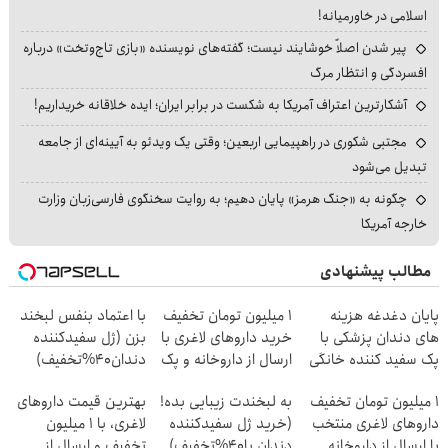
اسلامی در خاورمیانه!
پیر شدن اصلاً خوشایند نیست؛ گفته‌های نویسنده «بازی تاج‌وتخت» درباره
افسردگی و انتظار مرگ
آشکارترین اعتراف آمریکا به شکست در برابر ایران؛ ایده خلاقانه خریداریم!
مجتبی شکوری در راهپیمایی اربعین؛ وقتی یک ویدئو به آیینه‌ای از جامعه
تبدیل می‌شود
چگونه به «جنگ هرمز» پایان دهیم؛ به روایت سخنگوی فارسی‌زبان وزارت
خارجه آمریکا
مطالب پیشنهادی
پایان دغدغه هزینه
1 میلیون تومان تخفیف
با اعتماد بنفس لبخند
های دندان پزشکی با
خرید داروهای لاغری با
بزن (ژل سفیدکننده
پک سفید کننده خانگی
ارسال از داروخانه و پک
دندان40%تخفیف)
یخ!
۱ میلیون تومان تخفیف
به لبخندت زیبایی بده!
بهترین قیمت داروهای
داروهای لاغری منتخب
(خرید ژل سفیدکننده
لاغری، با ۱ میلیون
با ارسال از داروخانه
دندان با40%تخفیف)
تخفیف و ارسال از