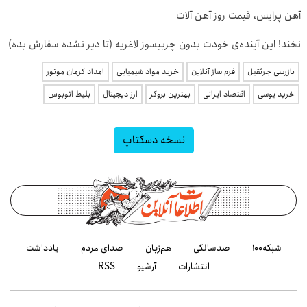
آهن پرایس، قیمت روز آهن آلات
نخند! این آینده‌ی خودت بدون چربیسوز لاغریه (تا دیر نشده سفارش بده)
بازرسی جرثقیل
فرم ساز آنلاین
خرید مواد شیمیایی
امداد کرمان موتور
خرید یوسی
اقتصاد ایرانی
بهترین بروکر
ارز دیجیتال
بلیط اتوبوس
نسخه دسکتاپ
شبکه۱۰۰
صدسالگی
هم‌زبان
صدای مردم
یادداشت
انتشارات
آرشیو
RSS