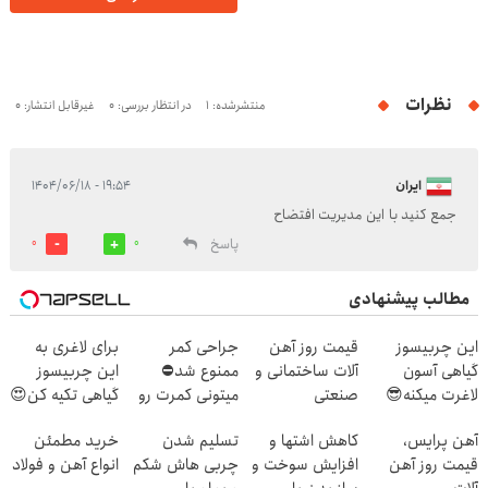
نظرات
منتشرشده: 1
در انتظار بررسی: 0
غیرقابل انتشار: 0
اﻳﺮاﻥ
۱۹:۵۴ - ۱۴۰۴/۰۶/۱۸
ﺟﻤﻊ ﻛﻨﻴﺪ ﺑﺎ اﻳﻦ ﻣﺪﻳﺮﻳﺖ اﻓﺘﻀﺎﺡ
پاسخ
0
0
مطالب پیشنهادی
این چربیسوز
قیمت روز آهن
جراحی کمر
برای لاغری به
گیاهی آسون
آلات ساختمانی و
ممنوع شد⛔
این چربیسوز
لاغرت میکنه😎
صنعتی
میتونی کمرت رو
گیاهی تکیه کن😍
سفارش با
در منزل درمان
آهن پرایس،
کاهش اشتها و
تسلیم شدن
خرید مطمئن
تخفیف تا امشب
کنی! 👈🏻
قیمت روز آهن
افزایش سوخت و
چربی هاش شکم
انواع آهن و فولاد
🔥
پرسش‌نامه