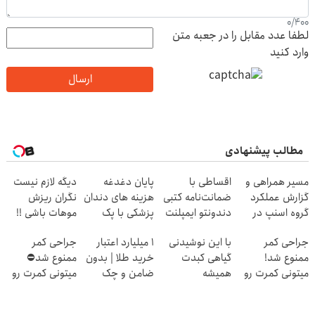
0
/
400
لطفا عدد مقابل را در جعبه متن
وارد کنید
ارسال
مطالب پیشنهادی
مسیر همراهی و
اقساطی با
پایان دغدغه
دیگه لازم نیست
گزارش عملکرد
ضمانت‌نامه کتبی
هزینه های دندان
نگران ریزش
گروه اسنپ در
دندونتو ایمپلنت
پزشکی با پک
موهات باشی !!
۱۴۰۴
کن ✅ بدون سود
سفید کننده
پک تقویت و
جراحی کمر
با این نوشیدنی
۱ میلیارد اعتبار
جراحی کمر
خانگی
رویش مجدد
ممنوع شد!
گیاهی کبدت
خرید طلا | بدون
ممنوع شد⛔
ریشه مو👇
میتونی کمرت رو
همیشه
ضامن و چک
میتونی کمرت رو
در منزل درمان
پرقدرته55%تخفیف
در منزل درمان
کنی!
کنی! 👈🏻