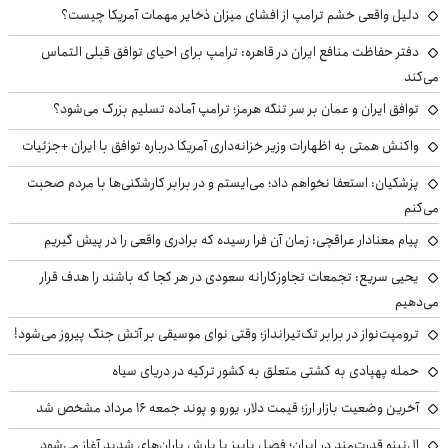
دلیل واقعی خشم ترامپ از افشای میزان ذخایر مهمات آمریکا چیست؟
دفتر حفاظت منافع ایران در قاهره: ترامپ برای احیای توافق قبلی التماس
می‌کند
توافق ایران و عمان بر سر تنگه هرمز؛ ترامپ آماده تسلیم بزرگ می‌شود؟
واکنش همتی به اظهارات وزیر خزانه‌داری آمریکا درباره توافق با ایران +جزئیات
پزشکیان: استعفا نخواهم داد؛ می‌ایستم و در برابر کارشکنی‌ها با مردم صحبت
می‌کنم
پیام معنادار عراقچی: زمان آن فرا رسیده که برادری واقعی را در پیش گیریم
یحیی سریع: تجمعات تجاوزکارانه سعودی در هر کجا که باشند را هدف قرار
می‌دهیم
ترومپت‌نواز در برابر تک‌تیرانداز؛ وقتی نوای موسیقی بر آتش جنگ پیروز می‌شود!
حمله پهپادی به کشتی متعلق به کشور ترکیه در دریای سیاه
آخرین وضعیت بازار ارز؛ قیمت دلار، یورو و پوند جمعه ۱۶ مرداد مشخص شد
ال‌نینو قدرت‌مند در ایران؛ فصل پاییز با بارش باران‌های شدید آغاز می‌شود