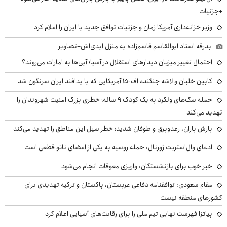
+جزئیات
وزیر خزانه‌داری آمریکا زمان و جزئیات توافق جدید با ایران را اعلام کرد
بدرقه استاد ابوالقاسم قاسم‌زاده به منزل ابدی‌اش+تصاویر
احتمال تغییر میزبان دیدارهای استقلال در آسیا؛ آبی‌ها به امارات می‌روند؟
کابین خلبان و لاشه جنگنده اف-۱۵ آمریکایی که با پدافند ایران سرنگون شد
حمله سگ‌های ولگرد به یک کودک ۹ ساله؛ خطری بزرگ امنیت شهروندان را
تهدید می‌کند
بارش باران، رعدوبرق و طوفان شدید؛ خطر سیل این مناطق را تهدید می‌کند
ادعای وال‌استریت ژورنال: حمله روسیه به یکی از اعضای ناتو قطعی است
خبر خوب برای بازنشستگان: واریزی معوقات انجام می‌شود
مقام سعودی: توافقنامه دفاعی عربستان، پاکستان و ترکیه تهدیدی برای
کشورهای منطقه نیست
پیاتزا فهرست نهایی تیم ملی را برای رقابت‌های آسیایی اعلام کرد