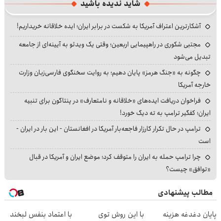
شاید ندیده باشید
آشکارترین اعتراف آمریکا به شکست در برابر ایران؛ ایده خلاقانه خریداریم!
مجتبی شکوری در راهپیمایی اربعین؛ وقتی یک ویدئو به آیینه‌ای از جامعه
تبدیل می‌شود
چگونه به «جنگ هرمز» پایان دهیم؛ به روایت سخنگوی فارسی‌زبان وزارت
خارجه آمریکا
فراخوان دریافت ایده‌های «خلاقانه و نامتعارف» در پنتاگون برای تنبیه
ایران؛ کفگیر ترامپ به ته دیگ خورد!
ترامپ در حال تکرار کارزار فاجعه‌بار آمریکا در افغانستان - این بار در ایران -
است
چرا ترامپ حمله به ایران را متوقف کرد؛ موضع ایران و آمریکا در قبال
«توافق» چیست؟
مطالب پیشنهادی
پایان دغدغه هزینه
با این روش توی
با اعتماد بنفس لبخند