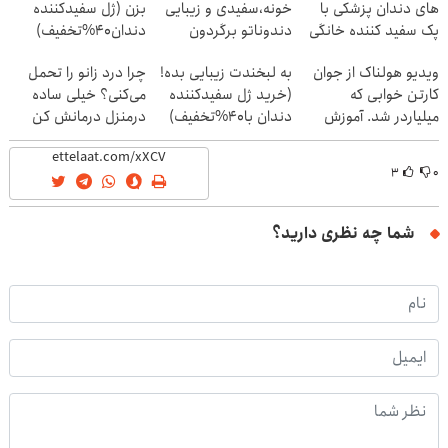
های دندان پزشکی با
خونه،سفیدی و زیبایی
بزن (ژل سفیدکننده
پک سفید کننده خانگی
دندوناتو برگردون
دندان40%تخفیف)
(40%off)
ویدیو هولناک از جوان
به لبخندت زیبایی بده!
چرا درد زانو را تحمل
کارتن خوابی که
(خرید ژل سفیدکننده
می‌کنی؟ خیلی ساده
میلیاردر شد. آموزش
دندان با40%تخفیف)
درمنزل درمانش کن
رایگان
۳
۰
شما چه نظری دارید؟