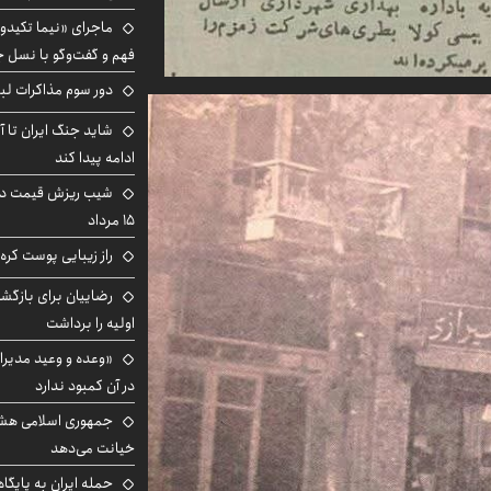
ماجرای «نیما تکیدو»
فهم و گفت‌وگو با نسل ج
دور سوم مذاکرات لبن
شاید جنگ ایران تا 
ادامه پیدا کند
شیب ریزش قیمت دلار
۱۵ مرداد
راز زیبایی پوست کره‌
رضاییان برای بازگش
اولیه را برداشت
«وعده و وعید مدیرا
در آن کمبود ندارد
جمهوری اسلامی هشد
خیانت می‌دهد
حمله ایران به پایگاه