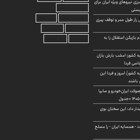
زی نیروهای ویژه ایران برای
خرید مواد شیمیایی
ریستی
امداد کرمان موتور
خرید یوسی
بلژیکی راز طول عمر و توقف پیری
اقتصاد ایرانی
بهترین بروکر
 بازیکن استقلال را به
ارز دیجیتال
بلیط اتوبوس
به کشور؛ امشب بارش باران
ه کشور/ امروز و فردا این
 باشند
لات ایران‌خودرو و سایپا
ار داد: این سخنان بوی
ت - همسایه ایران - را مسلح