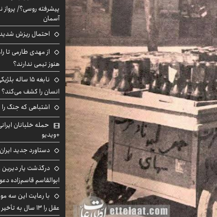
پیشرفته روسی؟/ پرواز ن
آسمان
احتمال ریزش شدید 
از مهدی طارمی تا را
هنوز تیمی ندارند؟
نابغه ۱۵ ساله 
انسان را کشف می‌کند؟
اشتباهی که جنگ را 
+ویدیو
دستاورد جدید ایران 
درگذشت یار دیرین رو
ابوالقاسم قاسم‌زاده دع
با رعایت این سه مور
عقل را ۱۳ سال به تأخیر بیندازید