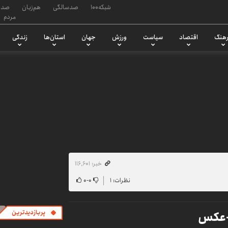
شبکه۱۰۰
صدسالگی
هم‌زبان
صدا
مردم
هنگ
اقتصاد
سیاست
ورزش
جهان
استان‌ها
زندگی
خبر: ۱۱۶٬۶۰۱
نظرات: ۱
۰
-
۰
 +عکس
پربازدیدترین