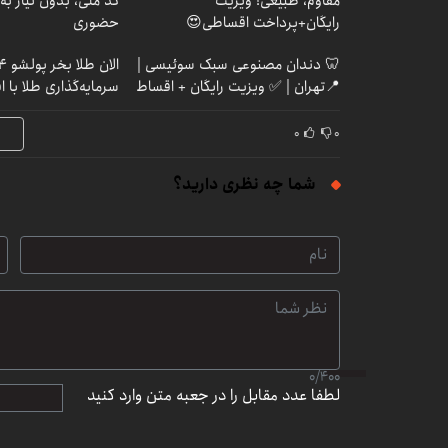
مقاوم، طبیعی! ویزیت
کد ملی، بدون نیاز به
رایگان+پرداخت اقساطی😍
حضوری
🦷 دندان مصنوعی سبک سوئیسی |
📍تهران | ✅ ویزیت رایگان + اقساط
سرمایه‌گذاری طلا با 
۰
۰
شما چه نظری دارید؟
0
/
400
لطفا عدد مقابل را در جعبه متن وارد کنید