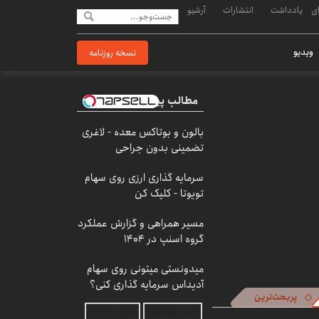
ی
یادداشت
انتشارات
آرشیو
ویدیو
نسخه روزنامه
مطالب پیشنهادی
بالون و بوتاکس معده - لاغری
تضمینی بدون جراحی
سرمایه گذاری ارزی روی سهام
تویوتا - کلیک کن
مسیر همراهی و گزارش عملکرد
گروه اسنپ در ۱۴۰۴
میدونستی میتونی روی سهام
آدیداس سرمایه گذاری کنی؟
پربحث‌ترین
بازرسی جرثقیل
فرم ساز آنلاین