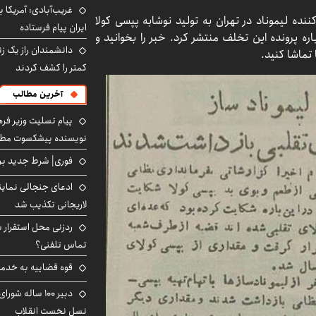
غریب‌آبادی: آمریکا 
این، در مهرماه ۱۳۳۴ چند تولید کننده لیموناد در تهران به تولید نوشابه پپسی کولا
ایران پیام فرستاده
امه اطلاعات ۱۷ مهر ۱۳۳۴ خبری درباره پرونده این تخلف منتشر کرد. خبر را بخوانید و
دانشمندان راز یک زن
 تماشا کنید.
کمتر را کشف کردند
آخرین مطالب
پیام تسلیت وزیر ف
نویسنده پیشکسوت مطب
فوری| شرط جدید برا
ادعای جنجالی نمای
لاریجانی تکذیب شد
ردزنی محل استقرار ش
تماس تلفنی؟
قوه قضاییه به خدمت
دبیر ۱۰۰ ساله ش
نسل نخست انقلاب