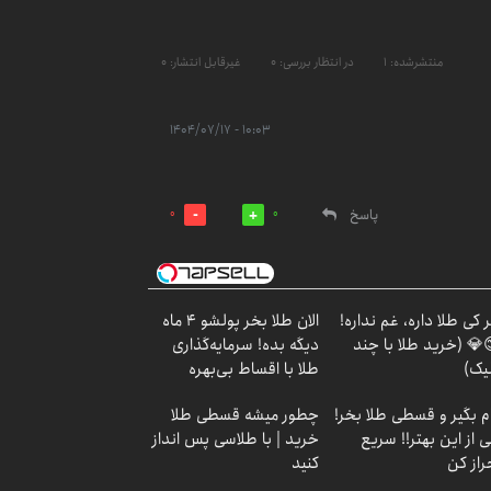
منتشرشده: 1
در انتظار بررسی: 0
غیرقابل انتشار: 0
۱۰:۰۳ - ۱۴۰۴/۰۷/۱۷
پاسخ
0
0
 کی طلا داره، غم نداره!
الان طلا بخر پولشو 4 ماه
💎 (خرید طلا با چند
دیگه بده! سرمایه‌گذاری
یک)
طلا با اقساط بی‌بهره
م بگیر و قسطی طلا بخر!
چطور میشه قسطی طلا
 از این بهتر!! سریع
خرید | با طلاسی پس انداز
راز کن
کنید