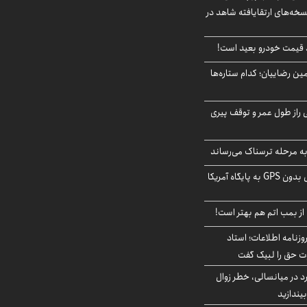
سخه‌های ارتقایافته شاهد در
قیمت خودرو بعید است!
مین رضاییان؛ کدام ستاره‌ها
بلژیکی راز طول عمر و توقف پیری
به مرحله ترسناک می‌رساند
حمله خلبانان ایرانی بدون GPS به پایگاه آمریکا
از بمب اتم هم بهتر است!
زنامه اطلاعات؛ استاد
وت حق را لبیک گفت
د در میانسالی، خطر زوال