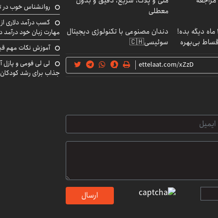
 مراجعه
ملی و پلاک، سریع، دقیق و بدون
روانشناس خوب در ت
معطلی
کسب درآمد دلاری از 
الان طلا بخر پولشو 4 ماه دیگه بده!
دندان مصنوعی با تکنولوژی دیجیتال
مهارت زبان خود درآمد د
اقساط بی‌بهره
سوئیسی🇨🇭
آموزش نکات مهم قبل 
لی لی فومی و پازل آ
جذاب برای رشد کودکان
ارسال