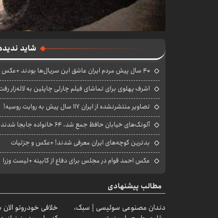
شاید ندیده
۴۰ سال پیش مردم ایران عاشق این سریال‌ها بودند +عکس
اشرف پهلوی برای تماشای فیلم چارلی چاپلین به لاله‌زار ر
تصاویر منتشرنشده از ایران ۱۱۷ سال پیش به روایت روسیه!
آلونک‌های خیابان حافظ جمع شد، ۶۴ خانواده جابجا شدند +عکس
بدترین کوچه‌های ایران معرفی شدند! +عکس و جزئیات
عکس احمد قوام در مجلس برای دفاع از کابینه +لیست وزرا
مطالب پیشنهادی
دندان مصنوعی سوئیسی | سبک،
خلافی خودروتو الان بب