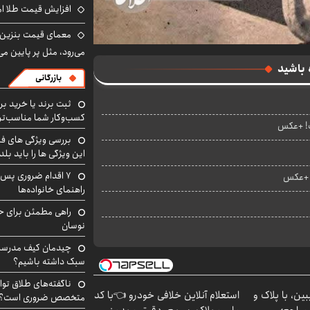
افزایش قیمت طلا امروز پنجش
معمای قیمت بنزین د
می‌رود، مثل پر پایین می‌
 باشید
بازرگانی
ثبت برند یا خرید برن
کسب‌وکار شما مناسب‌ت
فت! +عکس
بررسی ویژگی های فن
این ویژگی ها را باید بلد
۷ اقدام ضروری پس 
راهنمای خانواده‌ها
راهی مطمئن برای ح
نوسان
چیدمان کیف مدرسه؛
سبک داشته باشیم؟
ناگفته‌های طلاق توا
ین، با پلاک و
استعلام آنلاین خلافی خودرو 👈با کد
متخصص ضروری است؟