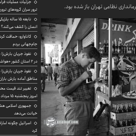
جزئیات عملیات فرامر
ترور سران گروه‌های ترو
نابغه ۱۵ ساله 
انسان را کشف می‌کند؟
کاناوارو: حماقت کردم
جام‌جهانی بردم
نفوذ جریان بارش‌زا 
در ۲ استان کشور +هواشناسی فردا
نفوذ جریان بارش‌زا ب
مناطق آماده بارش باران
تغییر تند قیمت محصو
امروز پنجشنبه ۱۵ مرداد ۱۴۰۵ +جدول
جمهوری اسلامی هشد
خیانت می‌دهد
اسرائیل چگونه امارا
کرد