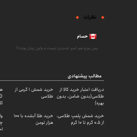
نظرات
حسام
پس زمزم هم اسم جدیدی نیست و واون زمان بوده!!!
مطالب پیشنهادی
دریافت اعتبار خرید کالا از
خرید شمش 1 گرمی از
هر
طلاسی(بدون ضامن، بدون
طلاسی
😊
بهره)
کل
خرید شمش پلمپ طلاسی،
خرید طلا آبشده با 100
وا
از ۰.۵ گرم تا ۱۰ گرم
هزار تومن
چی
اح