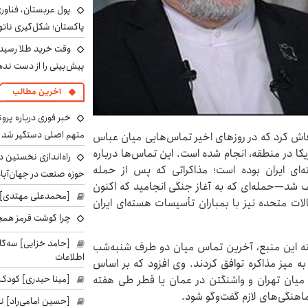
پول عربستان، فناوری
پاکستان؛ شکل‌گیری ناتو
وقت خرید طلا رسیده
پیش‌بینی را از دست نده
آخرین مطالب
خبر فوری درباره پرو
متهم اصلی دستگیر شد
 فاش کرد که در روزهای اخیر تماس‌هایی میان عباس
یکا در منطقه، انجام شده است. این تماس‌ها درباره
راه‌اندازی نخستین 
‌ای ایران بوده است؛ مذاکراتی که پس از حمله
حوزه صنعت در جهان‌آباد
قف شد—حمله‌ای که به آغاز جنگی انجامید که اکنون
[محمدعلی مهتدی] با
لات متحده نیز با بمباران تأسیسات هسته‌ای ایران
چرا گوشت قرمز همچ
[حامد خزایی] سه‌گا
گفته این منبع، آخرین تماس میان دو طرف شنبه‌شب
اطلاعات
ه میز مذاکره توافق کردند. وی افزود که بر اساس
میان تهران و واشنگتن در عمان یا قطر طی هفته
[مینا حیدری] کودک‌
ماهنگی‌های لازم گفت‌وگو شود.
[حسین امامی‌راد] ن