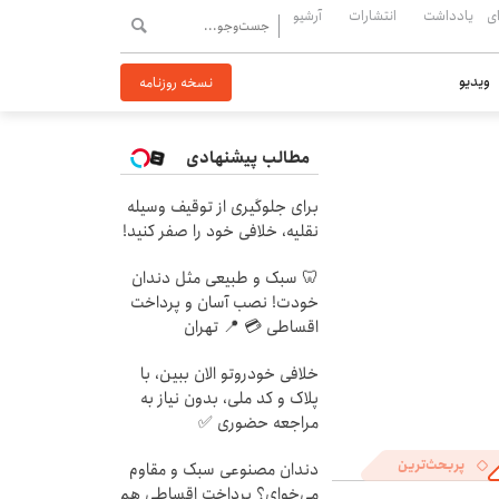
ی
یادداشت
انتشارات
آرشیو
ویدیو
نسخه روزنامه
مطالب پیشنهادی
برای جلوگیری از توقیف وسیله
نقلیه، خلافی خود را صفر کنید!
🦷 سبک و طبیعی مثل دندان
خودت! نصب آسان و پرداخت
اقساطی 💳 📍 تهران
خلافی خودروتو الان ببین، با
پلاک و کد ملی، بدون نیاز به
مراجعه حضوری ✅
پربحث‌ترین
دندان مصنوعی سبک و مقاوم
می‌خوای؟ پرداخت اقساطی هم