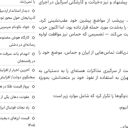
را نمی‌زنند
پیشنهاد و نیز «خیانت و کارشکنی اسرائیل در اجرای
دیدار استاندار اردبی
آذربایجان حول محور تو
ره، پریشب از مواضع پیشین خود عقب‌نشینی کرد.
ا به‌شدت مورد حمله قرار داده بود، اما اکنون حزب
جواد نکونام سرمربی 
ایت می‌کند — تصمیمی که حماس نیز موافقت اولیه
کارگاه هوش مصنوعی و
رسانه‌ای در دشتی
 دریافت تماس‌هایی از ایران و حماس، موضع خود را
در رفسنجان
آخرین اخبار از افزای
ست از سرگیری مذاکرات هسته‌ای را به دستیابی به
ران به استفاده از نفوذ خود بر متحدانش، به‌ویژه
سخنگوی دولت/ افزایش 
پرواز قیمت طلا در 
وگوها را تکرار کرد که شامل موارد زیر است:
عفونت دهان یکی از ع
یوم،
راه نجات فوتبال ایر
۱۴۰۵
‌ای.