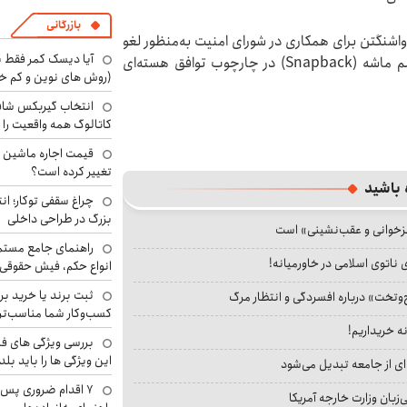
بازرگانی
 واشنگتن برای همکاری در شورای امنیت به‌منظور لغو
آیا دیسک کمر فقط ب
تحریم‌های سازمان ملل علیه ایران که بر اساس مکانیسم ماشه (Snapback) در چارچوب توافق هسته‌ای
(روش های نوین و کم خ
انتخاب گیربکس شاف
کاتالوگ همه واقعیت را 
تغییر کرده است؟
 باشید
چراغ سقفی توکار؛ ان
بزرگ در طراحی داخلی
جزخوانی و عقب‌نشینی» است
راهنمای جامع مستم
 ناتوی اسلامی در خاورمیانه!
انواع حکم، فیش حقوقی 
ثبت برند یا خرید برن
‌وتخت» درباره افسردگی و انتظار مرگ
کسب‌وکار شما مناسب‌ت
نه خریداریم!
بررسی ویژگی های فن
این ویژگی ها را باید بلد
ای از جامعه تبدیل می‌شود
۷ اقدام ضروری پس 
بان وزارت خارجه آمریکا