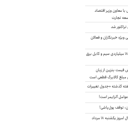
ل با معاون وزیر اقتصاد
سعه تجارت
تراکتور شد
یژه خبرنگاران و فعالان
انهدام باند سرقت ۱۸۰ میلیاردی سیم و کابل برق
ش قیمت بنزین از زبان
مبلغ کالابرگ قطعی است
هفته گذشته +جدول تغییرات
وامل آلزایمر است!
ان: توقف پول‌پاشی!
قیمت ارزهای دیجیتال امروز یکشنبه ۱۸ مرداد