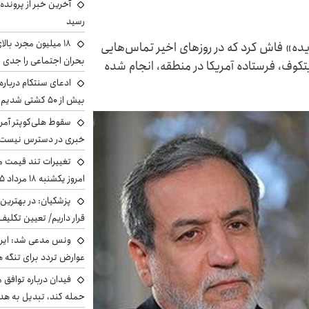
آخرین خبر از پرونده
رسید
جریده» فاش کرد که در روزهای اخیر تماس‌هایی
بحران اجتماعی را جدی 
تکوف، فرستاده آمریکا در منطقه، انجام شده
ادعای سنتکام درباره
بیش از ۵۰ کشتی شدیم!
سقوط هلی‌کوپتر آمر
خبری در دسترس نیست
تغییرات تند قیمت مح
امروز یکشنبه ۱۸ مرداد ۱۴۰۵ +جدول
پزشکیان‌: در بهترین
قرار داریم/ تعیین تکل
ونس مدعی شد: ایران 
عوارض تردد برای تنگه ه
فیدان درباره توافق 
حمله کند، تبدیل به هد