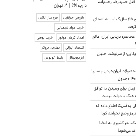
 قتل حمیدرضا رجب‌زاده
داریم!😍 | 📍تهران
بازرسی جرثقیل
فرم ساز آنلاین
۱۸ میلیون مجرد بالای ۴۵ سال؟ باید نشانه‌های
گرفت
خرید مواد شیمیایی
 محاصره دریایی ایران: مانع
امداد کرمان موتور
خرید یوسی
اقتصاد ایرانی
بهترین بروکر
یکایی؛ از سرنوشت خلبان
ارز دیجیتال
بلیط اتوبوس
صولات ایران‌خودرو و سایپا
 زمان برای رسیدن به توافق
یف جنگ با دولت نیست
به آمریکا اطلاع داده که
رمز وضع نخواهد کرد!
مکه: هر کشوری به اعضا
ف می‌شود!