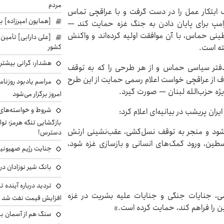
مردم
ف ابتکار عمل را در دست گرفت و با عراقچی تماس
[همایون امیرزاده] بر
رامپ برای پایان دادن به جنگ غزه حمایت کند —
ی حماس، با آن موافقت اولیه کرده‌اند و واکنش
[علی دارابی] تأمین
ته است.
کشور
هشدار: گرانی بیشتر 
 دفتر سیاسی حماس و از هر طرحی را که به توقف
کوف از عراقچی خواست اعلام رسمی حمایت از این طرح
مراسم یادبود روزنام
ویژه حزب‌الله لبنان — صورت گیرد.
امروز برگزار می‌شود
شروط و خواسته‌های 
ران پریشب در بیانیه‌ای اعلام کرد:
بازگشایی تنگه هرمز؛ تواف
شود و منجر به توقف نسل‌کشی، عقب‌نشینی ارتش
دسترس!
سطین، ورود کمک‌های انسانی و بازسازی غزه شود،
جنایت رژیم صهیونیست
بانک شیر نوزادان در
تردید درباره آینده 
ومی، جنایات جنگی و جنایات علیه بشریت در غزه
افزایش قیمت نفت شد
را فراهم کند، حمایت کرده است.»
سنگ هم از آسمان ببار