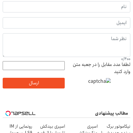
0
/
400
لطفا عدد مقابل را در جعبه متن
وارد کنید
ارسال
مطالب پیشنهادی
نیکاموتور برگ
اسپری
اسپری بیدکش
رونمایی از IM
برنده جدیدش را
عنکبوت‌‌کش
تارومار با اثرفوری
LS9، پرچم‌دار