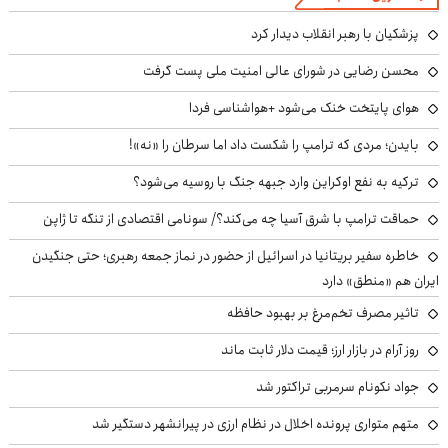
پزشکیان با رهبر انقلاب دیدار کرد
محسن رضایی در شورای عالی امنیت ملی پست گرفت
هوای پایتخت خنک می‌شود +هواشناسی فردا
بایدن؛ مردی که ترامپ را شکست داد اما سرطان را «نه»!
ترکیه به نفع اوکراین وارد جبهه جنگ با روسیه می‌شود؟
حماقت ترامپ با شرق آسیا چه می‌کند؟/ سونامی اقتصادی از تنگه تا ژاپن
خاطره سفیر بریتانیا در اسرائیل از حضور در نماز جمعه رهبری؛ حتی جنگیدن
ایران هم «منطق» دارد
تاثیر مصرف تخم‌مرغ بر بهبود حافظه
روز آرام در بازار ارز؛ قیمت دلار ثابت ماند
جواد نکونام سرمربی تراکتور شد
متهم متواری پرونده اخلال در نظام ارزی در پیرانشهر دستگیر شد