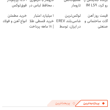
رو کرد، IM LS9
تارومار
، محافظ لباس در
فوق‌لوکس
رسماً وارد بازار
ازبین‌برنده انواع
مقابل بید
EREV وارد بازار
قیمت روز آهن
لوکس‌ترین
۱ میلیارد اعتبار
خرید مطمئن
ایران شد
عنکبوت
ایران شد
آلات ساختمانی و
شاسی‌بلند EREV
خرید قسطی طلا
انواع آهن و فولاد
صنعتی
در ایران، توسط
| ۱۸ ماهه پرداخت
نیکا موتور
کن
رونمایی شد!
پربازدیدترین
پربحث‌ترین