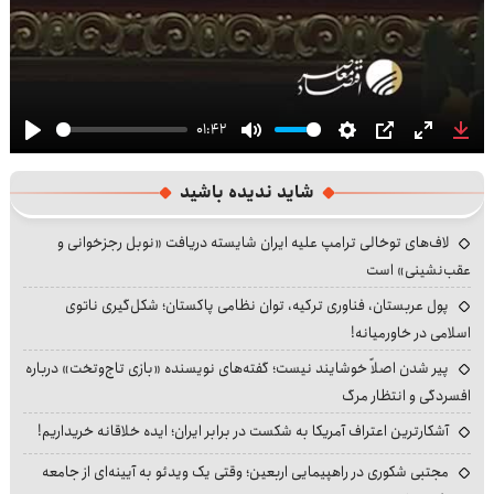
01:42
Play
Mute
Settings
PIP
Enter
Dow
fullscre
شاید ندیده باشید
لاف‌های توخالی ترامپ علیه ایران شایسته دریافت «نوبل رجزخوانی و
عقب‌نشینی» است
پول عربستان، فناوری ترکیه، توان نظامی پاکستان؛ شکل‌گیری ناتوی
اسلامی در خاورمیانه!
پیر شدن اصلاً خوشایند نیست؛ گفته‌های نویسنده «بازی تاج‌وتخت» درباره
افسردگی و انتظار مرگ
آشکارترین اعتراف آمریکا به شکست در برابر ایران؛ ایده خلاقانه خریداریم!
مجتبی شکوری در راهپیمایی اربعین؛ وقتی یک ویدئو به آیینه‌ای از جامعه