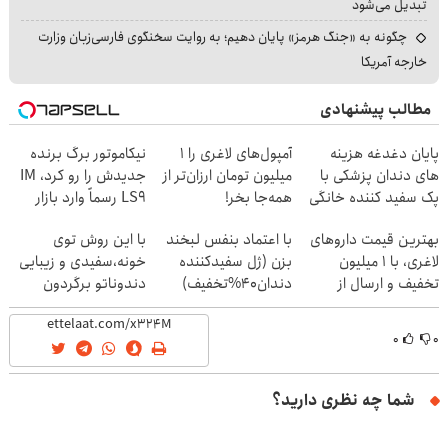
تبدیل می‌شود
چگونه به «جنگ هرمز» پایان دهیم؛ به روایت سخنگوی فارسی‌زبان وزارت
خارجه آمریکا
مطالب پیشنهادی
پایان دغدغه هزینه
آمپول‌های لاغری را ۱
نیکاموتور برگ برنده
های دندان پزشکی با
میلیون تومان ارزان‌تر از
جدیدش را رو کرد، IM
پک سفید کننده خانگی
همه‌جا بخر!
LS9 رسماً وارد بازار
ایران شد
بهترین قیمت داروهای
با اعتماد بنفس لبخند
با این روش توی
لاغری، با ۱ میلیون
بزن (ژل سفیدکننده
خونه،سفیدی و زیبایی
تخفیف و ارسال از
دندان40%تخفیف)
دندوناتو برگردون
داروخانه‌
(40%off)
۰
۰
شما چه نظری دارید؟