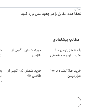
0
/
400
لطفا عدد مقابل را در جعبه متن وارد کنید
مطالب پیشنهادی
با ۱۰۰ هزارتومن طلا
خرید شمش 1 گرمی از
خر
بخرید، اون هم قسطی
طلاسی
از ۰.۵ گرم تا ۰
خرید طلا آبشده با 100
خرید شمش 2.5 گرمی از
به
هزار تومن
طلاسی 😍
می
سر