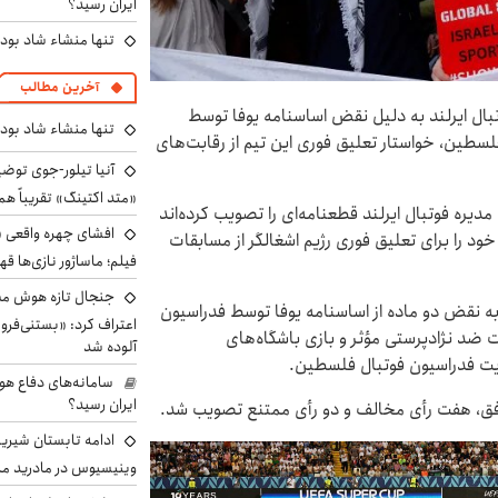
ایران رسید؟
تنها منشاء شاد بو
آخرین مطالب
وتبال ایرلند به دلیل نقض اساسنامه یوفا توسط
تنها منشاء شاد بو
سطین، خواستار تعلیق فوری این تیم از رقابت‌های
آنیا تیلور-جوی توضی
«متد اکتینگ» تقریباً 
رد که اعضای هیئت مدیره فوتبال ایرلند قطعنامه‌ای را تصویب کرده‌اند
افشای چهره واقعی «
د را برای تعلیق فوری رژیم اشغالگر از مسابقات
فیلم؛ ماساژور نازی‌ها قه
جنجال تازه هوش مصن
به توسط اعضای FAI تصویب شد، به نقض دو ماده از اساسنامه یوفا توسط فدراسیون
اعتراف کرد: «بستنی‌ف
 ضد نژادپرستی مؤثر و بازی باشگاه‌های
آلوده شد
ت فدراسیون فوتبال فلسطین.
سامانه‌های دفاع هو
ایران رسید؟
ادامه تابستان شیرین
وینیسیوس در مادرید م