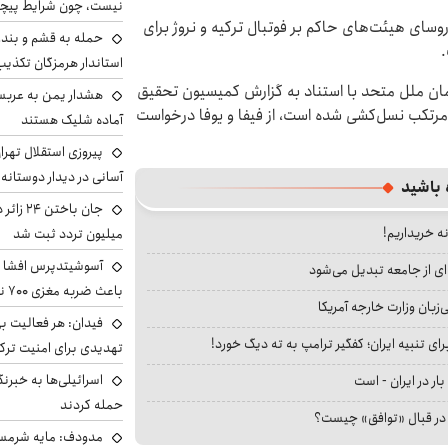
نیست، چون شرایط پیچ
سای هیئت‌های حاکم بر فوتبال ترکیه و نروژ برای
حمله به قشم و بند
.
استاندار هرمزگان تکذی
ان ملل متحد با استناد به گزارش کمیسیون تحقیق
هشدار یمن به عربس
مرتکب نسل‌کشی شده است، از فیفا و یوفا درخواست
آماده شلیک هستند
پیروزی استقلال تهر
آسانی در دیدار دوستانه
 باشید
نه خریداریم!
میلیون تردد ثبت شد
آسوشیتدپرس افشا ک
ای از جامعه تبدیل می‌شود
باعث ضربه مغزی ۷۰۰ نظامی آمریکایی شد
بان وزارت خارجه آمریکا
فیدان: هر فعالیت بی
ای تنبیه ایران؛ کفگیر ترامپ به ته دیگ خورد!
تهدیدی برای امنیت ترک
اسرائیلی‌ها به خبرنگ
بار در ایران - است
حمله کردند
ا در قبال «توافق» چیست؟
مدودف: مایه شرمسا