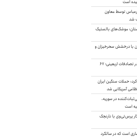
یده است
رعباس توسط معاون
ب شد
تان: موشک‌های بالستیک
ان با درخشش سحرخیزان و
جان باختن ۲۴ زائر در تصادفات اربعینی؛ ۶۷
رد: حملات سنگین ایران
‌ثبات‌کننده در سوریه،
یه است
ار پرس‌تی‌وی با نارنجک
ری است که در سالگرد