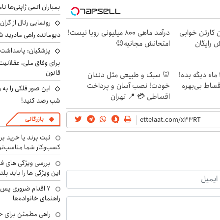
بمباران اتمی ژاپنی‌ها نام
رونمایی رئال از گرا
ن کارتن خوابی
درآمد ماهی 800 میلیونی رویا نیست!
دیومانده راهی مادرید ش
ش رایگان
امتحانش مجانیه😉
پزشکیان: پاسداشت 
برای وفاق ملی، عقلانیت
قانون
الان طلا بخر پولشو 4 ماه دیگه بده!
🦷 سبک و طبیعی مثل دندان
اقساط بی‌بهره
خودت! نصب آسان و پرداخت
این صور فلکی را به ر
اقساطی 💳 📍 تهران
شب رصد کنید!
بازرگانی
ثبت برند یا خرید برن
کسب‌وکار شما مناسب‌ت
بررسی ویژگی های فن
این ویژگی ها را باید بلد
۷ اقدام ضروری پس 
راهنمای خانواده‌ها
راهی مطمئن برای ح