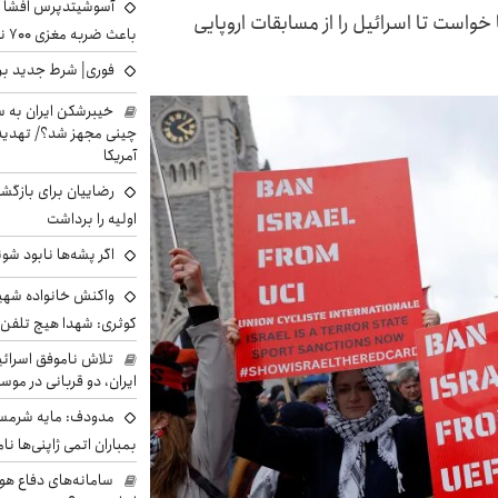
آسوشیتدپرس افشا ک
ا خواست تا اسرائیل را از مسابقات اروپایی
باعث ضربه مغزی ۷۰۰ نظامی آمریکایی شد
فوری| شرط جدید برا
خیبرشکن ایران به س
چینی مجهز شد؟/ تهدید 
آمریکا
رضاییان برای بازگش
اولیه را برداشت
اگر پشه‌ها نابود شو
واکنش خانواده شهید 
کوثری: شهدا هیچ تلفن 
تلاش ناموفق اسرائی
ایران، دو قربانی در موس
مدودف: مایه شرمسا
بمباران اتمی ژاپنی‌ها نام
سامانه‌های دفاع هو