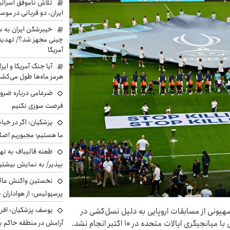
تلاش ناموفق اسرائی
ایران، دو قربانی در موس
خیبرشکن ایران به س
چینی مجهز شد؟/ تهدید 
آمریکا
آیا جنگ آمریکا و ای
هرمز ماه‌ها طول می‌کش
ضرغامی درباره ضرور
فرصت سوزی نکنیم
پزشکیان: اگر در خی
ما هستیم؛ مجبوریم اصلا
طعنه قالیباف به ته
بپذیر/ به نمایش بیشتری
نخستین واکنش عالی
پرسپولیس: از هواداران 
یوسف پزشکیان: افرا
صهیونی از مسابقات اروپایی به دلیل نسل‌کشی در
آرامش در منطقه حاکم ب
ی ایالات متحده در ۱۰ اکتبر انجام نشد.