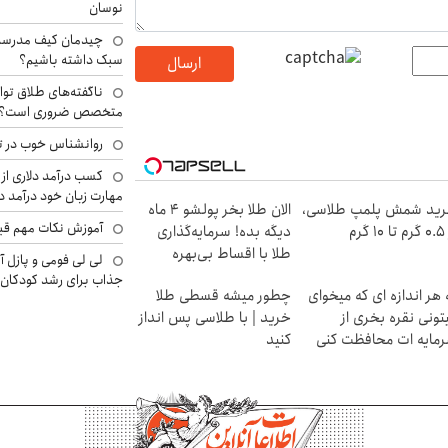
نوسان
چیدمان کیف مدرسه؛
سبک داشته باشیم؟
ارسال
ناگفته‌های طلاق توا
متخصص ضروری است؟
روانشناس خوب در ت
کسب درآمد دلاری از 
مهارت زبان خود درآمد د
ید شمش پلمپ طلاسی،
الان طلا بخر پولشو 4 ماه
آموزش نکات مهم قبل 
۱ گرم
دیگه بده! سرمایه‌گذاری
طلا با اقساط بی‌بهره
لی لی فومی و پازل آ
جذاب برای رشد کودکان
 هر اندازه ای که میخوای
چطور میشه قسطی طلا
تونی نقره بخری از
خرید | با طلاسی پس انداز
مایه ات محافظت کنی
کنید