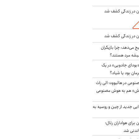
دن در زندگی کشف شد
دن در زندگی کشف شد
ح می‌دهد: چرا بازیگران
همیشه مرد هستند؟
بودای جادویی» در یک
رمان بود یا شیاد؟
وعی در هالیوود؛ الی راث
روش» هم به هوش مصنوعی
ایی جدید از چین و روسیه به
 برای هواداران رئال؛
اندنی شد