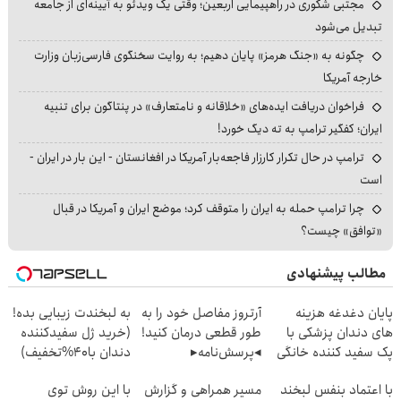
مجتبی شکوری در راهپیمایی اربعین؛ وقتی یک ویدئو به آیینه‌ای از جامعه
تبدیل می‌شود
چگونه به «جنگ هرمز» پایان دهیم؛ به روایت سخنگوی فارسی‌زبان وزارت
خارجه آمریکا
فراخوان دریافت ایده‌های «خلاقانه و نامتعارف» در پنتاگون برای تنبیه
ایران؛ کفگیر ترامپ به ته دیگ خورد!
ترامپ در حال تکرار کارزار فاجعه‌بار آمریکا در افغانستان - این بار در ایران -
است
چرا ترامپ حمله به ایران را متوقف کرد؛ موضع ایران و آمریکا در قبال
«توافق» چیست؟
مطالب پیشنهادی
پایان دغدغه هزینه
آرتروز مفاصل خود را به
به لبخندت زیبایی بده!
های دندان پزشکی با
طور قطعی درمان کنید!
(خرید ژل سفیدکننده
پک سفید کننده خانگی
◂پرسش‌نامه▸
دندان با40%تخفیف)
با اعتماد بنفس لبخند
مسیر همراهی و گزارش
با این روش توی