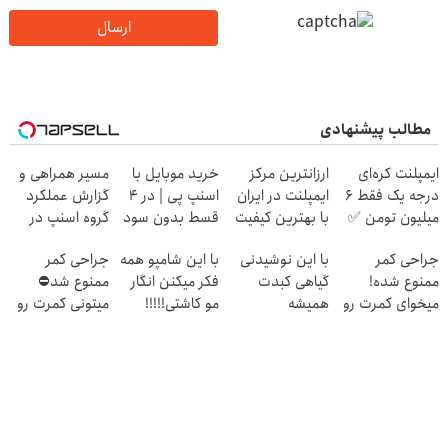
ارسال
مطالب پیشنهادی
ایمپلنت کره‌ای
ارزانترین مرکز
خرید موبایل با
مسیر همراهی و
درجه یک فقط 6
ایمپلنت در ایران
اسنپ پی | در ۴
گزارش عملکرد
میلیون تومن ✅
با بهترین کیفیت
قسط بدون سود
گروه اسنپ در
و قیمت
و کارمزد!
۱۴۰۴
جراحی کمر
با این نوشیدنی
با این شامپو همه
جراحی کمر
ممنوع شده!
گیاهی کبدت
فکر میکنن انگار
ممنوع شد⛔
میخوای کمرت رو
همیشه
مو کاشتی!!!!!
میتونی کمرت رو
در منزل درمان
پرقدرته55%تخفیف
در منزل درمان
کنی؟
کنی! 👈🏻
((پرسش‌نامه))
پرسش‌نامه