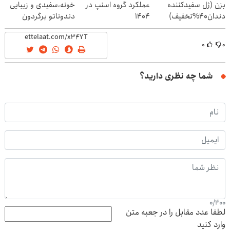
بزن (ژل سفیدکننده
عملکرد گروه اسنپ در
خونه،سفیدی و زیبایی
دندان40%تخفیف)
۱۴۰۴
دندوناتو برگردون
(40%off)
۰
۰
شما چه نظری دارید؟
0
/
400
لطفا عدد مقابل را در جعبه متن
وارد کنید