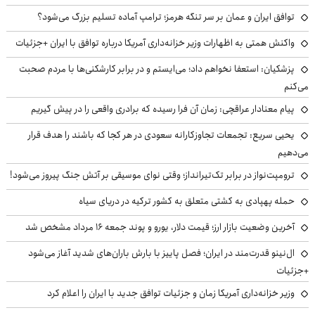
توافق ایران و عمان بر سر تنگه هرمز؛ ترامپ آماده تسلیم بزرگ می‌شود؟
واکنش همتی به اظهارات وزیر خزانه‌داری آمریکا درباره توافق با ایران +جزئیات
پزشکیان: استعفا نخواهم داد؛ می‌ایستم و در برابر کارشکنی‌ها با مردم صحبت
می‌کنم
پیام معنادار عراقچی: زمان آن فرا رسیده که برادری واقعی را در پیش گیریم
یحیی سریع: تجمعات تجاوزکارانه سعودی در هر کجا که باشند را هدف قرار
می‌دهیم
ترومپت‌نواز در برابر تک‌تیرانداز؛ وقتی نوای موسیقی بر آتش جنگ پیروز می‌شود!
حمله پهپادی به کشتی متعلق به کشور ترکیه در دریای سیاه
آخرین وضعیت بازار ارز؛ قیمت دلار، یورو و پوند جمعه ۱۶ مرداد مشخص شد
ال‌نینو قدرت‌مند در ایران؛ فصل پاییز با بارش باران‌های شدید آغاز می‌شود
+جزئیات
وزیر خزانه‌داری آمریکا زمان و جزئیات توافق جدید با ایران را اعلام کرد