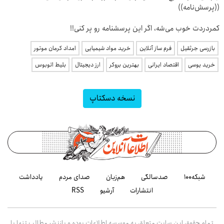
((پرسش‌نامه))
کمردردت خوب می‌شه، اگر این پرسشنامه رو پر کنی!!
بازرسی جرثقیل
فرم ساز آنلاین
خرید مواد شیمیایی
امداد کرمان موتور
خرید یوسی
اقتصاد ایرانی
بهترین بروکر
ارز دیجیتال
بلیط اتوبوس
نسخه دسکتاپ
شبکه۱۰۰
صدسالگی
هم‌زبان
صدای مردم
یادداشت
انتشارات
آرشیو
RSS
تمام حقوق این سایت متعلق به موسسه اطلاعات بوده و بازنشر مطالب تنها با