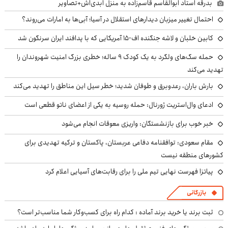
بدرقه استاد ابوالقاسم قاسم‌زاده به منزل ابدی‌اش+تصاویر
احتمال تغییر میزبان دیدارهای استقلال در آسیا؛ آبی‌ها به امارات می‌روند؟
کابین خلبان و لاشه جنگنده اف-۱۵ آمریکایی که با پدافند ایران سرنگون شد
حمله سگ‌های ولگرد به یک کودک ۹ ساله؛ خطری بزرگ امنیت شهروندان را
تهدید می‌کند
بارش باران، رعدوبرق و طوفان شدید؛ خطر سیل این مناطق را تهدید می‌کند
ادعای وال‌استریت ژورنال: حمله روسیه به یکی از اعضای ناتو قطعی است
خبر خوب برای بازنشستگان: واریزی معوقات انجام می‌شود
مقام سعودی: توافقنامه دفاعی عربستان، پاکستان و ترکیه تهدیدی برای
کشورهای منطقه نیست
پیاتزا فهرست نهایی تیم ملی را برای رقابت‌های آسیایی اعلام کرد
بازرگانی
ثبت برند یا خرید برند آماده : کدام راه برای کسب‌وکار شما مناسب‌تر است؟