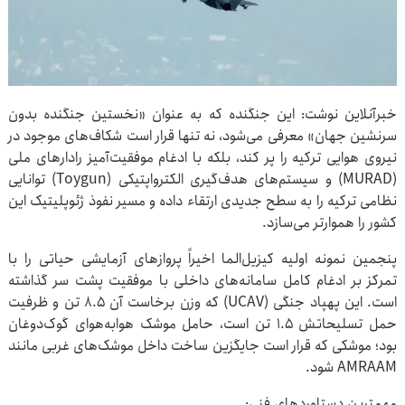
خبرآنلاین نوشت: این جنگنده که به عنوان «نخستین جنگنده بدون
سرنشین جهان» معرفی می‌شود، نه تنها قرار است شکاف‌های موجود در
نیروی هوایی ترکیه را پر کند، بلکه با ادغام موفقیت‌آمیز رادارهای ملی
(MURAD) و سیستم‌های هدف‌گیری الکترواپتیکی (Toygun) توانایی
نظامی ترکیه را به سطح جدیدی ارتقاء داده و مسیر نفوذ ژئوپلیتیک این
کشور را هموارتر می‌سازد.
پنجمین نمونه اولیه کیزیل‌الما اخیراً پروازهای آزمایشی حیاتی را با
تمرکز بر ادغام کامل سامانه‌های داخلی با موفقیت پشت سر گذاشته
است. این پهپاد جنگی (UCAV) که وزن برخاست آن ۸.۵ تن و ظرفیت
حمل تسلیحاتش ۱.۵ تن است، حامل موشک هوابه‌هوای گوک‌دوغان
بود؛ موشکی که قرار است جایگزین ساخت داخل موشک‌های غربی مانند
AMRAAM شود.
مهمترین دستاوردهای فنی: