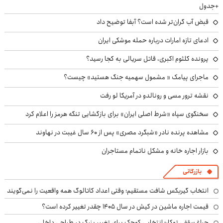
+جدول
قبض آب گران‌تر شده است؟ آبفا توضیح داد
ادعای تازه امارات درباره حمله موشکی ایران
پرونده کلثوم اکبری، قاتل سریالی به کجا رسید؟
ماجرای پیامک « مشمول سهمیه جنگ هستید» چیست؟
نقشه ترور مسی و رونالدو در آمریکا لو رفت
سخنگوی سپاه «شرط اصلی ایران» برای بازگشایی تنگه هرمز را اعلام کرد
مشاهده پرنده نادر «شبگرد مصری» پس از ۶۰ سال غیبت در نهاوند
بازار اجاره خانه و مشکل ناتمام مستاجران
بازرگانی
انتخاب گیربکس شافت مستقیم؛ وقتی اعداد کاتالوگ همه واقعیت را نمی‌گویند
قیمت اجاره ماشین در کیش در سال ۱۴۰۵ چقدر تغییر کرده است؟
چراغ سقفی توکار؛ انتخابی کوچک برای تغییر بزرگ در طراحی داخلی