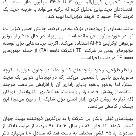
قیمت تخمینی کیزیل‌الما بین ۳ تا ۳۴.۵ میلیون دلار است. یک
اقتصاددان بریتانیایی تحلیل کرده که ترکیه می‌تواند با هزینه خرید یک
فروند F-۱۶، حدود ۱۵ فروند کیزیل‌الما تهیه کند.
مانند بسیاری از پروژه‌های بزرگ دفاعی ترکیه، چالش اصلی کیزیل‌الما
نیز در حوزه موتور باقی مانده است. این پهپاد در حال حاضر از موتور
توربوفن اوکراینی AI-۲۵ استفاده می‌کند، اگرچه برنامه‌هایی برای توسعه
موتورهای بومی در شرکت TEI (شرکت تابعه TAI) از جمله موتورهای
TF-۱۰۰۰۰ در دست اجرا است.
از نظر طراحی، وجود بالچه‌های کانارد دلتا در جلوی هواپیما، اگرچه
مانورپذیری بالایی را تضمین می‌کند (که در نبردهای هوایی یک مزیت
است)، اما به‌طور بالقوه ردپای راداری آن را افزایش می‌دهد. هرچند
استفاده از پوشش جاذب رادار و سیستم هدف‌گیری الکترواپتیکی تویگان
(که نیاز به روشن کردن رادار اصلی برای شلیک را از بین می‌برد) این
ریسک را کاهش می‌دهد.
پهپادهای قبلی بایکار این شرکت را به بزرگترین فروشنده پهپاد جهان
تبدیل کردند؛ تا جایی که در سال ۲۰۲۴، ۹۰ درصد از درآمد بایکار از
صادرات به ۳۵ کشور مختلف به دست آمد که معادل ۱.۸ میلیارد دلار