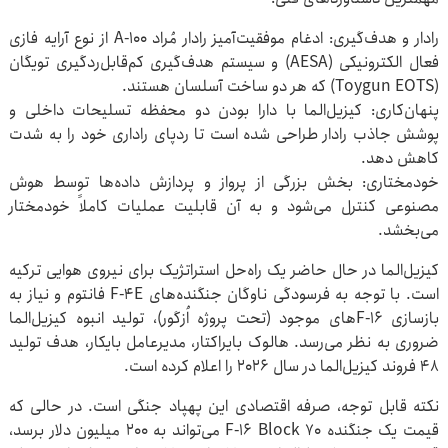
رادار و هدف‌گیری: ادغام موفقیت‌آمیز رادار مُراد ۱۰۰-A از نوع آرایه فازی
فعال الکترونیکی (AESA) و سیستم هدف‌گیری کم‌قابل‌ردگیری تویگان
(Toygun EOTS) که هر دو ساخت آسلسان هستند.
پنهان‌کاری: کیزیل‌الما با دارا بودن دو محفظه تسلیحات داخلی و
پوشش جاذب رادار طراحی شده است تا ردپای راداری خود را به شدت
کاهش دهد.
خودمختاری: بخش بزرگی از پرواز و پردازش داده‌ها توسط هوش
مصنوعی کنترل می‌شود و به آن قابلیت عملیات کاملاً خودمختار
می‌بخشد.
کیزیل‌الما در حال حاضر یک راه‌حل استراتژیک برای نیروی هوایی ترکیه
است. با توجه به فرسودگی ناوگان جنگنده‌های F-۴E فانتوم و نیاز به
بازسازی F-۱۶های موجود (تحت پروژه اُزگور)، تولید انبوه کیزیل‌الما
ضروری به نظر می‌رسد. هالوک بایراکتار، مدیرعامل بایکار، هدف تولید
۴۸ فروند کیزیل‌الما در سال ۲۰۲۶ را اعلام کرده است.
نکته قابل توجه، صرفه اقتصادی این پهپاد جنگی است. در حالی که
قیمت یک جنگنده F-۱۶ Block ۷۰ می‌تواند به ۲۰۰ میلیون دلار برسد،