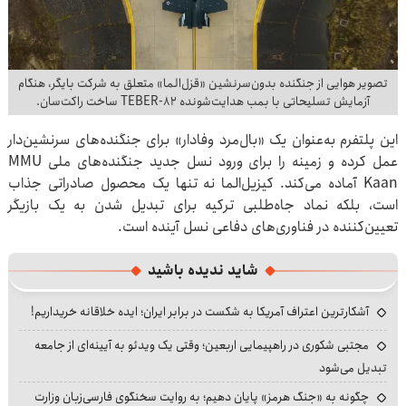
تصویر هوایی از جنگنده بدون‌سرنشین «قزل‌الما» متعلق به شرکت بایکَر، هنگام
آزمایش تسلیحاتی با بمب هدایت‌شونده TEBER-۸۲ ساخت راکت‌سان.
این پلتفرم به‌عنوان یک «بال‌مرد وفادار» برای جنگنده‌های سرنشین‌دار
عمل کرده و زمینه را برای ورود نسل جدید جنگنده‌های ملی MMU
Kaan آماده می‌کند. کیزیل‌الما نه تنها یک محصول صادراتی جذاب
است، بلکه نماد جاه‌طلبی ترکیه برای تبدیل شدن به یک بازیگر
تعیین‌کننده در فناوری‌های دفاعی نسل آینده است.
شاید ندیده باشید
آشکارترین اعتراف آمریکا به شکست در برابر ایران؛ ایده خلاقانه خریداریم!
مجتبی شکوری در راهپیمایی اربعین؛ وقتی یک ویدئو به آیینه‌ای از جامعه
تبدیل می‌شود
چگونه به «جنگ هرمز» پایان دهیم؛ به روایت سخنگوی فارسی‌زبان وزارت