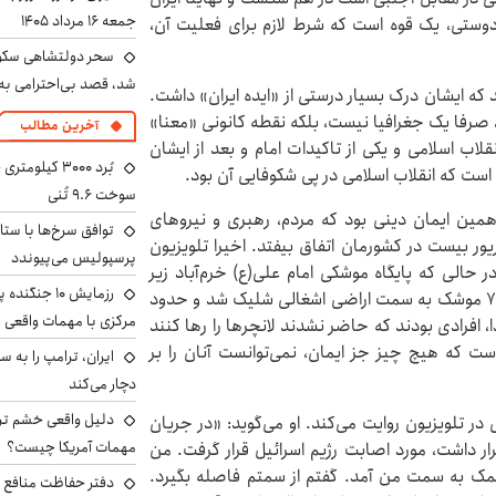
جمعه ۱۶ مرداد ۱۴۰۵
 دوستی، یک قوه است که شرط لازم برای فعلیت آن،
سحر دولتشاهی سکو
شد، قصد بی‌احترامی به 
ه ایشان درک بسیار درستی از «ایده ایران» داشت.
ن، صرفا یک جغرافیا نیست، بلکه نقطه کانونی «معنا»
آخرین مطالب
اب اسلامی و یکی از تاکیدات امام و بعد از ایشان
ست که انقلاب اسلامی در پی شکوفایی آن بود.
سوخت ۹.۶ تُنی
، همین ایمان دینی بود که مردم، رهبری و نیروهای
توافق سرخ‌ها با ستا
یور بیست در کشورمان اتفاق بیفتد. اخیرا تلویزیون
پرسپولیس می‌پیوندد
حالی که پایگاه موشکی امام علی(ع) خرم‌آباد زیر
رزمایش ۱۰ جن
آتش جنگنده‌های رژیم صهیونیستی بود، در این شرایط ۷۰ موشک به سمت اراضی اشغالی شلیک شد و حدود
مرکزی با مهمات واقعی
، افرادی بودند که حاضر نشدند لانچرها را رها کنند
 که هیچ چیز جز ایمان، نمی‌توانست آنان را بر
دچار می‌کند
دلیل واقعی خشم ترا
 در تلویزیون روایت می‌کند. او می‌گوید: «در جریان
مهمات آمریکا چیست؟
ار داشت، مورد اصابت رژیم اسرائیل قرار گرفت. من
کمک به سمت من آمد. گفتم از سمتم فاصله بگیرد.
دفتر حفاظت منافع ای