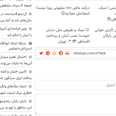
جمعه ۱۶ مرداد مشخص شد
سی | سبک،
درآمد ماهی 800 میلیونی رویا نیست!
امتحانش مجانیه😉
ال‌نینو قدرت‌مند در 
اطی😍
باران‌های شدید آغاز می
وزیر خزانه‌داری آمری
ن کارتن خوابی
🦷 سبک و طبیعی مثل دندان
با ایران را اعلام کرد
ش رایگان
خودت! نصب آسان و پرداخت
اقساطی 💳 📍 تهران
بدرقه استاد ابوالقا
ابدی‌اش+تصاویر
احتمال تغییر میزبان
آبی‌ها به امارات می‌روند
پدافند ایران سرنگون شد
خطری بزرگ امنیت شهرون
بارش باران، رعدوبر
این مناطق را تهدید می‌
ادعای وال‌استریت ژو