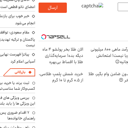
اعضای ناتو قطعی است
ارسال
خبر خوب برای بازنش
انجام می‌شود
مقام سعودی: توافقن
پاکستان و ترکیه تهدید
نیست
درآمد ماهی 800 میلیونی
الان طلا بخر پولشو 4 ماه
پیاتزا فهرست نهایی 
یا نیست! امتحانش
دیگه بده! سرمایه‌گذاری
آسیایی اعلام کرد
انیه😉
طلا با اقساط بی‌بهره
بازرگانی
ون ضامن وام بگیر، طلا
خرید شمش پلمپ طلاسی،
ر 😍
از ۰.۵ گرم تا ۱۰ گرم
ثبت برند یا خرید برن
کسب‌وکار شما مناسب‌ت
بررسی ویژگی های فن
این ویژگی ها را باید بلد
۷ اقدام ضروری پس 
راهنمای خانواده‌ها
راهی مطمئن برای ح