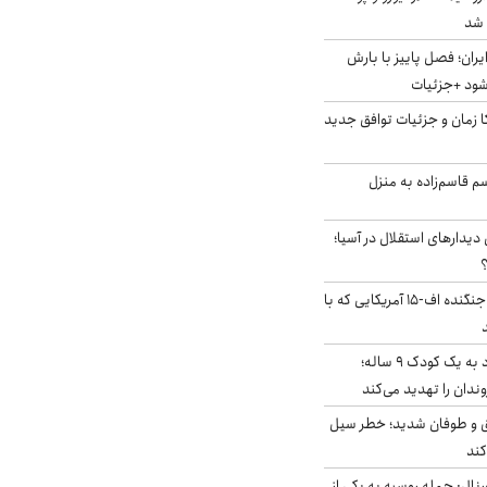
ایران؛ فصل پاییز با بارش
‌شود +جزئیات
کا زمان و جزئیات توافق جدید
سم قاسم‌زاده به منزل
 دیدارهای استقلال در آسیا؛
؟
کابین خلبان و لاشه جنگنده اف-۱۵ آمریکایی که با
حمله سگ‌های ولگرد به یک کودک ۹ ساله؛
دان را تهدید می‌کند
ق و طوفان شدید؛ خطر سیل
کند
رنال: حمله روسیه به یکی از