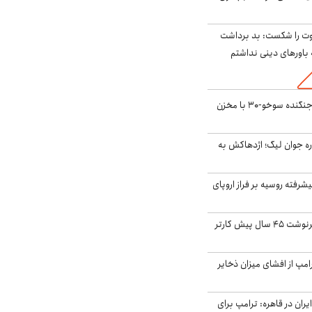
ت را شکست: بد برداشت
باورهای دینی نداشتم
بُرد ۳۰۰۰ کیلومتری جنگنده سوخو-۳۰ با مخزن
ره جوان لیگ؛ اژدهاکش به
گنده پیشرفته روسیه بر فراز اروپای
ایران، ترامپ را به سرنوشت ۴۵ سال پیش کارتر
مپ از افشای میزان ذخایر
ران در قاهره: ترامپ برای