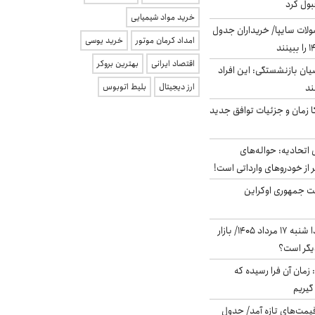
بول کرد
خرید مواد شیمیایی
لات سایپا/ خریداران جدول
امداد کرمان موتور
خرید یوسی
اقتصاد ایرانی
بهترین بروکر
یان بازنشستگی: این افراد
ارز دیجیتال
بلیط اتوبوس
کا زمان و جزئیات توافق جدید
تحادیه: حواله‌های
 از خودروهای وارداتی است!
ست جمهوری اوکراین
پیش‌بینی بورس فردا شنبه ۱۷ مرداد ۱۴۰۵/ بازار
یگر است؟
 زمان آن فرا رسیده که
گیریم
 قیمت‌های تازه آمد/ جدول