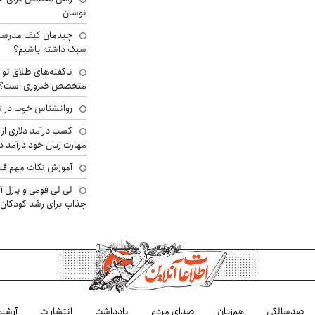
نوسان
چیدمان کیف مدرسه؛
سبک داشته باشیم؟
ناگفته‌های طلاق توا
متخصص ضروری است؟
روانشناس خوب در ت
کسب درآمد دلاری از 
مهارت زبان خود درآمد د
آموزش نکات مهم قبل 
لی لی فومی و پازل آ
جذاب برای رشد کودکان
صدسالگی
هم‌زبان
صدای مردم
یادداشت
انتشارات
آرشیو