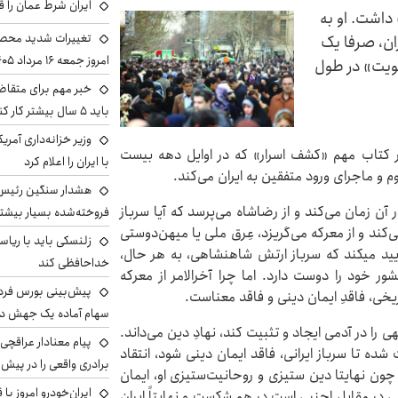
ایران شرط عمان را ق
 داشت. او به
تغییرات شدید محصو
ان، صرفا یک
امروز جمعه ۱۶ مرداد ۱۴۰۵ را ببینند
نویت» در طول
خبر مهم برای متقاض
باید ۵ سال بیشتر کار کنند
وزیر خزانه‌داری آمری
 کتاب مهم «کشف اسرار» که در اوایل دهه بیست
با ایران را اعلام کرد
 و ماجرای ورود متفقین به ایران می‌کند.
هشدار سنگین رئیس ا
آن زمان می‌کند و از رضاشاه می‌پرسد که آیا سرباز
فروخته‌شده بسیار بیشتر
‌کند و از معرکه می‌گریزد، عِرق ملی یا میهن‌دوستی
زلنسکی باید با ریا
تایید میکند که سرباز ارتش شاهنشاهی، به هر حال،
خداحافظی کند
ور خود را دوست دارد. اما چرا آخرالامر از معرکه
یخی، فاقدِ ایمان دینی و فاقد معناست.
سهام آماده یک جهش د
هی را در آدمی ایجاد و تثبیت کند، نهادِ دین می‌داند.
پیام معنادار عراقچی:
ه تا سرباز ایرانی، فاقد ایمان دینی شود، انتقاد
برادری واقعی را در پیش 
چون نهایتا دین ستیزی و روحانیت‌ستیزی او، ایمان
ایران‌خودرو امروز با
رانی در مقابل اجنبی است در هم شکست و نهایتاً ایران