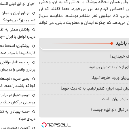
ولی همان لحظه موشک با حالتی که به آن، وحشی
احیای توافق قبلی التما
من احساس کردم به من می‌خورد. بعدا گفتند که آن
توافق ایران و عمان ب
پرتاب بسیار موفقیت‌آمیز بوده. برای شلیک هر موشک ایرانی، ۸۵ میلیون نفر منتظر بودند». مقایسه سرباز
تسلیم بزرگ می‌شود؟
شهریور۱۳۲۰ با سرباز ایرانی در خرداد ۱۴۰۴، نشان می‌دهد که چگونه ایمان و معنویت دینی، می تواند
واکنش همتی به اظهار
درباره توافق با ایران +ج
 باشید
پزشکیان: استعفا نخوا
کارشکنی‌ها با مردم صح
نه خریداریم!
پیام معنادار عراقچی:
ای از جامعه تبدیل می‌شود
برادری واقعی را در پیش 
بان وزارت خارجه آمریکا
یحیی سریع: تجمعات 
کجا که باشند را هدف قر
ای تنبیه ایران؛ کفگیر ترامپ به ته دیگ خورد!
ترومپت‌نواز در برابر 
بار در ایران - است
موسیقی بر آتش جنگ پیر
ا در قبال «توافق» چیست؟
حمله پهپادی به کشت
دریای سیاه
آخرین وضعیت بازار ار