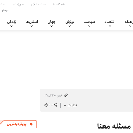
شبکه۱۰۰
صدسالگی
هم‌زبان
صدا
مردم
هنگ
اقتصاد
سیاست
ورزش
جهان
استان‌ها
زندگی
خبر: ۱۳۸٬۴۴۰
نظرات: ۰
۰
-
۰
 مسئله معنا
پربازدیدترین