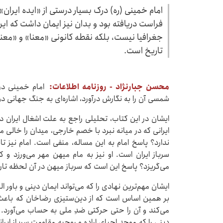
امام خمینی (ره) درک بسیار درستی از «ایده ایران»
فراست دریافته بود و بدان نیز ایمان داشت که ایر
جغرافیا نیست، بلکه نقطه کانونی «معنا» و «مع
تاریخ است.
محسن جبارنژاد - روزنامه اطلاعات:
امام خمینی در
شمسی آن را به نگارش درآورد، اشاره‌ای به جنگ جهانی دوم
ایشان در این کتاب، تحلیلی راجع به علت اشغال ایران در 
ایرانی که در میانه نبرد با خصم خارجی، میدان را خالی می
ندارد؟ پاسخ امام به این مساله، منفی است. امام نیز 
سرباز ایران است. او نیز به مام میهن مهر می‌ورزد و کش
می‌گریزد؟ پاسخ این است که سرباز میهن در آن لحظه تار
ایشان مهم‌ترین نهادی را که می‌تواند ایمان دینی و باور ال
بر همین اساس است که از دین‌ستیزی رضاخان که باعث شد
می‌کند و آن را حتی حرکتی ضدِ ملی به حساب می‌آورد. 
دینی را که موجدِ احیایِ اراده و روحیهِ مقاومتِ سرباز ای